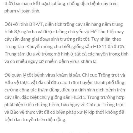
thời ban hành kế hoạch phòng, chống dịch bệnh này trên
phạm vi toàn tỉnh.
Đối với tỉnh BR-VT, diện tích trồng cây sắn hàng năm trung
bình 8,5 ngàn ha và được trồng chù yếu vụ Hè Thu, hiện nay
cây sắn đang giai đoạn sinh trưởng rất tốt. Tuy nhiên, theo
Trung tâm Khuyến nông cho biết, giống sắn HLS11 đã được
Trung tâm đưa về trồng mô hình ở tất cả các huyện trong tỉnh
và có nhiều nguy cơ nhiễm bệnh virus khảm lá.
Để quản lý tốt bệnh virus khảm lá sắn, Chi cục Trồng trọt và
Bảo vệ thực vật đã chỉ đạo các Trạm huyện, thành phố tăng
cường công tác thăm đồng, điều tra tình hình dịch bệnh trên
cây sắn, đặc biệt chú ý giống sắn HLS11. Trong trường hợp
phát hiện triệu chứng bệnh, báo ngay về Chi cục Trồng trọt
và Bảo vệ thực vật để có biện pháp xử lý kịp thời không để
bệnh lan truyền trên diện rộng.