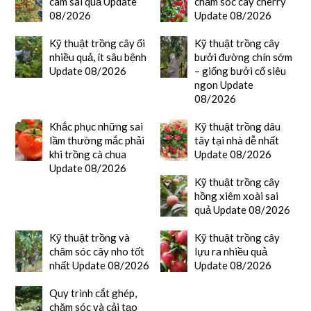
cam sai quả Update
chăm sóc cây cherry
08/2026
Update 08/2026
Kỹ thuật trồng cây ổi
Kỹ thuật trồng cây
nhiều quả, ít sâu bệnh
bưởi đường chín sớm
Update 08/2026
– giống bưởi cổ siêu
ngon Update
08/2026
Khắc phục những sai
Kỹ thuật trồng dâu
lầm thường mắc phải
tây tại nhà dễ nhất
khi trồng cà chua
Update 08/2026
Update 08/2026
Kỹ thuật trồng cây
hồng xiêm xoài sai
quả Update 08/2026
Kỹ thuật trồng và
Kỹ thuật trồng cây
chăm sóc cây nho tốt
lựu ra nhiều quả
nhất Update 08/2026
Update 08/2026
Quy trình cắt ghép,
chăm sóc và cải tạo