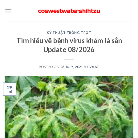
Skip
to
content
KỸ THUẬT TRỒNG TRỌT
Tìm hiểu về bệnh virus khảm lá sắn
Update 08/2026
POSTED ON
28 JULY, 2021
BY
VAAT
28
Jul