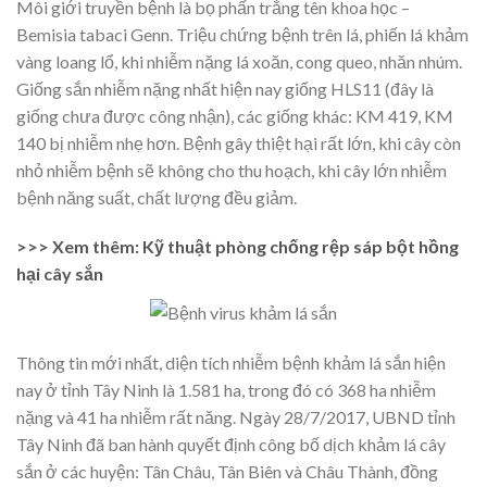
Môi giới truyền bệnh là bọ phấn trắng tên khoa học –
Bemisia tabaci Genn. Triệu chứng bệnh trên lá, phiến lá khảm
vàng loang lổ, khi nhiễm nặng lá xoăn, cong queo, nhăn nhúm.
Giống sắn nhiễm nặng nhất hiện nay giống HLS11 (đây là
giống chưa được công nhận), các giống khác: KM 419, KM
140 bị nhiễm nhẹ hơn. Bệnh gây thiệt hại rất lớn, khi cây còn
nhỏ nhiễm bệnh sẽ không cho thu hoạch, khi cây lớn nhiễm
bệnh năng suất, chất lượng đều giảm.
>>> Xem thêm: Kỹ thuật phòng chống rệp sáp bột hồng
hại cây sắn
Thông tin mới nhất, diện tích nhiễm bệnh khảm lá sắn hiện
nay ở tỉnh Tây Ninh là 1.581 ha, trong đó có 368 ha nhiễm
nặng và 41 ha nhiễm rất năng. Ngày 28/7/2017, UBND tỉnh
Tây Ninh đã ban hành quyết định công bố dịch khảm lá cây
sắn ở các huyện: Tân Châu, Tân Biên và Châu Thành, đồng