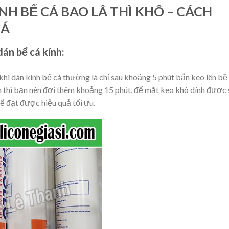
ÍNH BỂ CÁ BAO LÂ THÌ KHÔ – CÁCH
CÁ
dán bể cá kính:
 khi dán kính bể cá thường là chỉ sau khoảng 5 phút bắn keo lên bề
n thì bạn nên đợi thêm khoảng 15 phút, để mặt keo khô dính được 
để đạt được hiệu quả tối ưu.