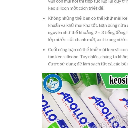
vẫn còn mùi hôi thì tiếp tục lặp lại quy 
keo silicon một cách triệt để.
Không những thế bạn có thể
khử mùi ke
khuẩn và khử mùi khá tốt. Bạn dùng nửa qu
nguyên như thế khoảng 2 – 3 tiếng đồng h
lớp nước cốt chanh mới, axit trong nước 
Cuối cùng bạn có thể khử mùi keo silicon
tan keo silicone. Tuy nhiên, chúng ta khô
được sử dụng để làm sạch tất cả các bề 