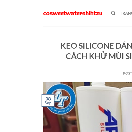
Skip
to
TRAN
content
KEO SILICONE DÁN
CÁCH KHỬ MÙI SI
POS
08
Sep