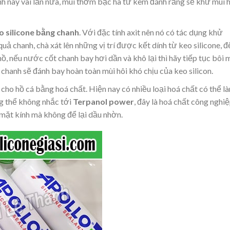
trình này vài lần nữa, mùi thơm bạc hà từ kem đánh răng sẽ khử mùi 
o silicone bằng chanh
. Với đặc tính axit nên nó có tác dụng khử
ả chanh, chà xát lên những vị trí được kết dính từ keo silicone, đ
ồ, nếu nước cốt chanh bay hơi dần và khô lại thì hãy tiếp tục bôi 
chanh sẽ đánh bay hoàn toàn mùi hôi khó chịu của keo silicon.
 cho hồ cá bằng hoá chất. Hiện nay có nhiều loại hoá chất có thể l
ng thể không nhắc tới
Terpanol power
, đây là hoá chất công nghi
mặt kính mà không để lại dầu nhờn.