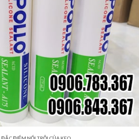
Ì? ĐẶC ĐIỂM NỔI TRỘI CỦA KEO