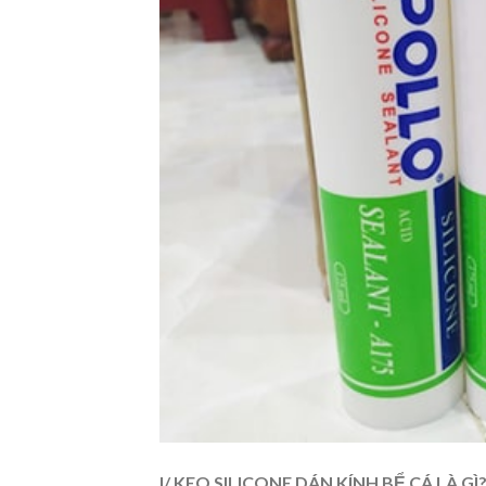
I/ KEO SILICONE DÁN KÍNH BỂ CÁ LÀ G