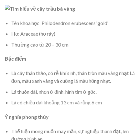
Tên khoa học: Philodendron erubescens ‘gold’
Họ: Araceae (họ ráy)
Thường cao từ 20 – 30 cm
Đặc điểm
Là cây thân thảo, có rễ khí sinh, thân tròn màu vàng nhạt Lá
đơn, màu xanh vàng và cuống lá màu hồng nhạt.
Lá thuôn dài, nhọn ở đỉnh, hình tim ở gốc.
Lá có chiều dài khoảng 13 cm và rộng 6 cm
Ý nghĩa phong thủy
Thể hiện mong muốn may mắn, sự nghiệp thành đạt, lên
đường bình an