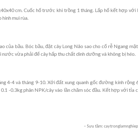
x40x40 cm. Cuốc hố trước khi trồng 1 tháng. Lấp hố kết hợp với
 hình mui rùa.
ao của bầu. Bóc bầu, đặt cây Long Não sao cho cổ rễ Ngang mặt
ới nước vừa phải để cây hấp thu chất dinh dưỡng và không bị héo.
ng 4-4 và tháng 9-10. Xới đất xung quanh gốc đường kính rộng 
 0.1 -0.3kg phân NPK/cây vào lần chăm sóc đầu. Kết hợp với tỉa 
– Sưu tầm: caytronglamnghiep