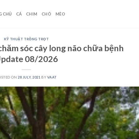
G CHỦ
CÁ
CHIM
CHÓ
MÈO
KỸ THUẬT TRỒNG TRỌT
 chăm sóc cây long não chữa bệnh
pdate 08/2026
OSTED ON
28 JULY, 2021
BY
VAAT