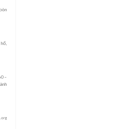
 bòn
 hố,
60 –
cành
.org