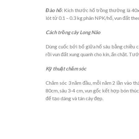
Đào hố
: Kích thước hố trồng thường là 40
lót từ 0.1 – 0.3 kg phân NPK/hố, vun đất theo
Cách trồng cây Long Não
Dùng cuốc bới bổ giữa hố sâu bằng chiều c
rồi vun đất xung quanh cho kín, ấn chặt. Tư
Kỹ thuật chăm sóc
Chăm sóc 3 năm đầu, mỗi năm 2 lần vào thá
80cm, sâu 3-4 cm, vun gốc kết hợp bón thúc
để tạo dáng và tán cây đẹp.