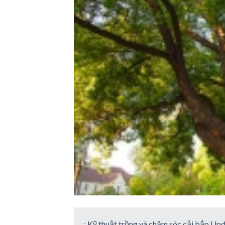
:
Kỹ thuật trồng và chăm sóc cải bắp Up