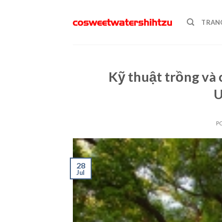
Skip
to
TRAN
content
Kỹ thuật trồng và
U
P
28
Jul