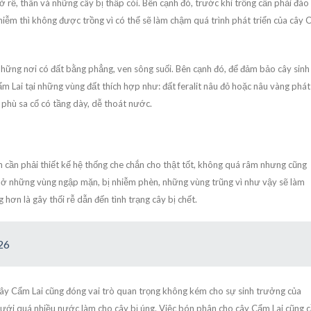
 ở rễ, thân và những cây bị thấp còi. Bên cạnh đó, trước khi trồng cần phải đào
hiễm thì không được trồng vì có thể sẽ làm chậm quá trình phát triển của cây
 những nơi có đất bằng phẳng, ven sông suối. Bên cạnh đó, để đảm bảo cây sinh
ẩm Lai tại những vùng đất thích hợp như: đất feralit nâu đỏ hoặc nâu vàng phát
c phù sa cổ có tầng dày, dễ thoát nước.
ên cần phải thiết kế hệ thống che chắn cho thật tốt, không quá râm nhưng cũng
 ở những vùng ngập mặn, bị nhiễm phèn, những vùng trũng vì như vậy sẽ làm
hơn là gây thối rễ dẫn đến tình trạng cây bị chết.
26
cây Cẩm Lai cũng đóng vai trò quan trọng không kém cho sự sinh trưởng của
ưới quá nhiều nước làm cho cây bị úng. Việc bón phân cho cây Cẩm Lai cũng 