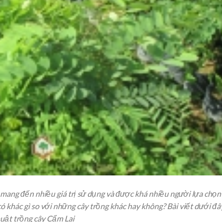
 mang đến nhiều giá trị sử dụng và được khá nhiều người lựa chọn
 có khác gì so với những cây trồng khác hay không? Bài viết dưới đâ
huật trồng cây Cẩm Lai