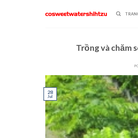
Skip
to
TRAN
content
Trồng và chăm s
P
28
Jul