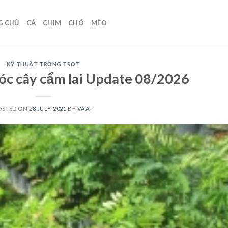
G CHỦ
CÁ
CHIM
CHÓ
MÈO
KỸ THUẬT TRỒNG TRỌT
óc cây cẩm lai Update 08/2026
OSTED ON
28 JULY, 2021
BY
VAAT