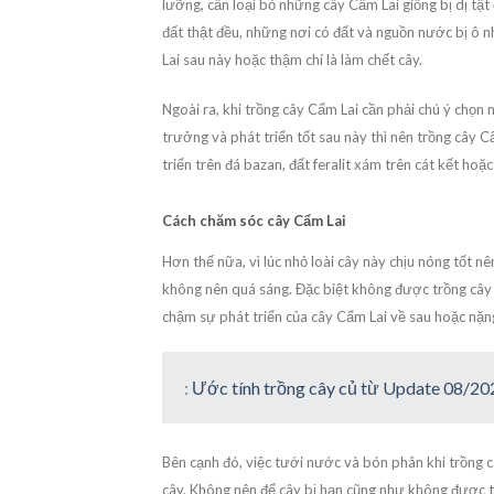
lưỡng, cần loại bỏ những cây Cẩm Lai giống bị dị tật
đất thật đều, những nơi có đất và nguồn nước bị ô n
Lai sau này hoặc thậm chí là làm chết cây.
Ngoài ra, khi trồng cây Cẩm Lai cần phải chú ý chọn
trưởng và phát triển tốt sau này thì nên trồng cây C
triển trên đá bazan, đất feralit xám trên cát kết hoặ
Cách chăm sóc cây Cẩm Lai
Hơn thế nữa, vì lúc nhỏ loài cây này chịu nóng tốt n
không nên quá sáng. Đặc biệt không được trồng cây
chậm sự phát triển của cây Cẩm Lai về sau hoặc nặng 
:
Ước tính trồng cây củ từ Update 08/20
Bên cạnh đó, việc tưới nước và bón phân khi trồng 
cây. Không nên để cây bị hạn cũng như không được t