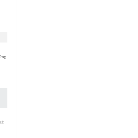
hững
st