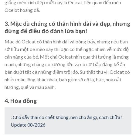
giống mèo xinh đẹp mới này là Ocicat, liên quan đến mèo
Ocelot hoang dã.
3. Mặc dù chúng có thân hình dài và đẹp, nhưng
đừng để điều đó đánh lừa bạn!
Mặc dù Ocicat có thân hình dài và bóng bẩy, nhưng nếu bạn
sở hữu một bé mèo này thì bạn có thể ngạc nhiên về mức độ
cân nặng của bé. Một chú Ocicat nhìn qua thì tưởng là mỏng
manh, nhưng chúng có xương lớn và có cơ bắp đáng kể ẩn
bên dưới tất cả những điểm trội đó. Sự thật thú vị: Ocicat có
nhiều màu lông khác nhau, bao gồm sô cô la, bạc, hoa oải
hương, quế và màu xanh.
4. Hòa đồng
:
Chó sẩy thai có chết không, nên cho ăn gì, cách chữa?
Update 08/2026