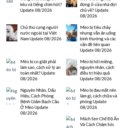
kêu và tiếng chim hót?
đứng ở cửa nhà đợi
Update 08/2026
chủ về? Update
08/2026
Chủ thú cưng người
Mèo bị tiêu chảy
nước ngoài tại Việt
nhưng vẫn ăn uống
Nam Update 08/2026
bình thường và các
vấn đề liên quan
Update 08/2026
Mèo bị co giật phải
Mèo bị hôi miệng,
làm sao, cách xử lý an
nguyên nhân, cách
toàn nhất? Update
điều trị hiệu quả
08/2026
Update 08/2026
Nguyên Nhân, Dấu
Mèo bị đau mắt nên
Hiệu, Cách Phòng
làm gì, cách chữa và
Bệnh Giảm Bạch Cầu
phòng Update
Ở Mèo Update
08/2026
08/2026
Mách Sen Chế Độ Ăn
Và Cách Chăm Sóc