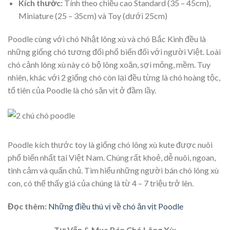
Kích thước:
Tính theo chiều cao Standard (35 – 45cm),
Miniature (25 – 35cm) và Toy (dưới 25cm)
Poodle cùng với chó Nhật lông xù và chó Bắc Kinh đều là
những giống chó tương đối phổ biến đối với người Việt. Loài
chó cảnh lông xù này có bộ lông xoăn, sợi mỏng, mềm. Tuy
nhiên, khác với 2 giống chó còn lại đều từng là chó hoàng tộc,
tổ tiên của Poodle là chó săn vịt ở đầm lầy.
Poodle kích thước toy là giống chó lông xù kute được nuôi
phổ biến nhất tại Việt Nam. Chúng rất khoẻ, dễ nuôi, ngoan,
tình cảm và quấn chủ. Tìm hiểu những người bán chó lông xù
con, có thế thấy giá của chúng là từ 4 – 7 triệu trở lên.
Đọc thêm:
Những điều thú vị về chó ăn vịt Poodle
Tư Vấn & Mua Bán Chó Lông Xù: