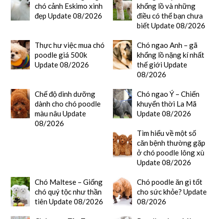
chó cảnh Eskimo xinh
khổng lồ và những
đẹp Update 08/2026
điều có thể bạn chưa
biết Update 08/2026
Thực hư việc mua chó
Chó ngao Anh – gã
poodle giá 500k
khổng lồ nặng kí nhất
Update 08/2026
thế giới Update
08/2026
Chế độ dinh dưỡng
Chó ngao Ý – Chiến
dành cho chó poodle
khuyển thời La Mã
màu nâu Update
Update 08/2026
08/2026
Tìm hiểu về một số
căn bệnh thường gặp
ở chó poodle lông xù
Update 08/2026
Chó Maltese – Giống
Chó poodle ăn gì tốt
chó quý tộc như thần
cho sức khỏe? Update
tiên Update 08/2026
08/2026