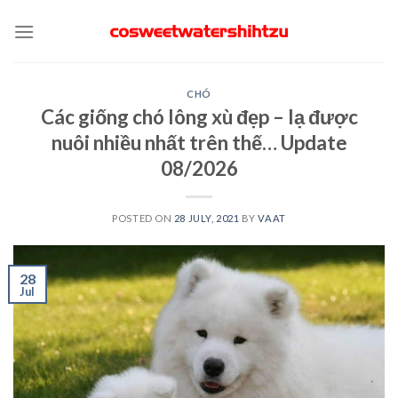
Skip
to
content
CHÓ
Các giống chó lông xù đẹp – lạ được
nuôi nhiều nhất trên thế… Update
08/2026
POSTED ON
28 JULY, 2021
BY
VAAT
28
Jul