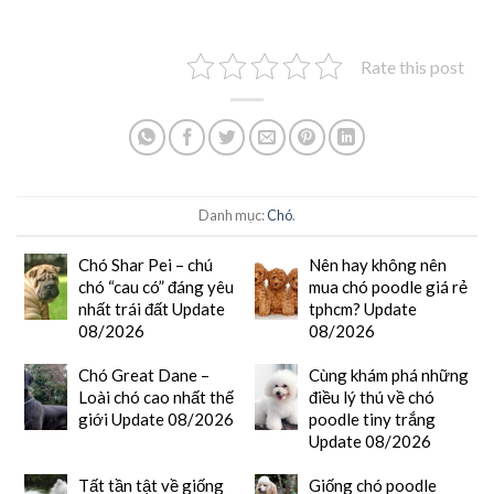
Rate this post
Danh mục:
Chó
.
Chó Shar Pei – chú
Nên hay không nên
chó “cau có” đáng yêu
mua chó poodle giá rẻ
nhất trái đất Update
tphcm? Update
08/2026
08/2026
Chó Great Dane –
Cùng khám phá những
Loài chó cao nhất thế
điều lý thú về chó
giới Update 08/2026
poodle tiny trắng
Update 08/2026
Tất tần tật về giống
Giống chó poodle