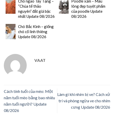
Chó ngao Tây Tạng –
Poodle xám – Màu
“Chúa tể thảo
lông đẹp tuyệt phẩm
nguyên” đắt giá bậc
của poodle Update
nhất Update 08/2026
08/2026
Chó Bắc Kinh – giống
chó cổ linh thiêng
Update 08/2026
VAAT
Cách tính tuổi của mèo: Một
Làm gì khi nhím bị ve? Cách xử
năm tuổi mèo bằng bao nhiêu
trí và phòng ngừa ve cho nhím
năm tuổi người? Update
cưng Update 08/2026
08/2026