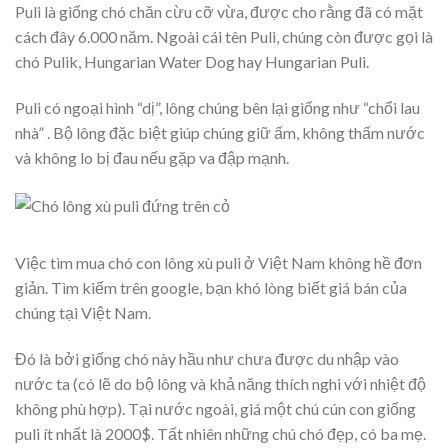
Puli là giống chó chăn cừu cỡ vừa, được cho rằng đã có mặt
cách đây 6.000 năm. Ngoài cái tên Puli, chúng còn được gọi là
chó Pulik, Hungarian Water Dog hay Hungarian Puli.
Puli có ngoại hình “dị”, lông chúng bên lại giống như “chổi lau
nhà” . Bộ lông đặc biệt giúp chúng giữ ấm, không thấm nước
và không lo bị đau nếu gặp va đập mạnh.
Việc tìm mua chó con lông xù puli ở Việt Nam không hề đơn
giản. Tìm kiếm trên google, bạn khó lòng biết giá bán của
chúng tại Việt Nam.
Đó là bởi giống chó này hầu như chưa được du nhập vào
nước ta (có lẽ do bộ lông và khả năng thích nghi với nhiệt độ
không phù hợp). Tại nước ngoài, giá một chú cún con giống
puli ít nhất là 2000$. Tất nhiên những chú chó đẹp, có ba mẹ.