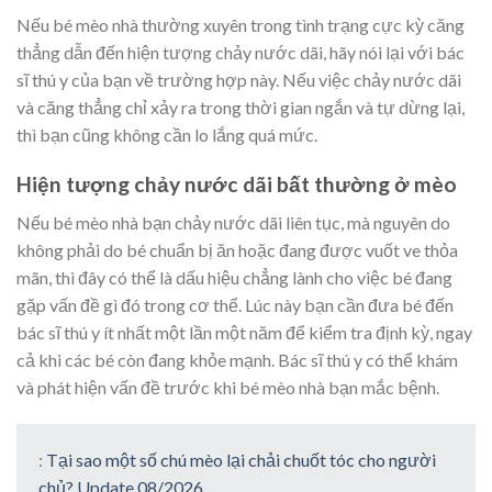
Nếu bé mèo nhà thường xuyên trong tình trạng cực kỳ căng
thẳng dẫn đến hiện tượng chảy nước dãi, hãy nói lại với bác
sĩ thú y của bạn về trường hợp này. Nếu việc chảy nước dãi
và căng thẳng chỉ xảy ra trong thời gian ngắn và tự dừng lại,
thì bạn cũng không cần lo lắng quá mức.
Hiện tượng chảy nước dãi bất thường ở mèo
Nếu bé mèo nhà bạn chảy nước dãi liên tục, mà nguyên do
không phải do bé chuẩn bị ăn hoặc đang được vuốt ve thỏa
mãn, thì đây có thể là dấu hiệu chẳng lành cho việc bé đang
gặp vấn đề gì đó trong cơ thể. Lúc này bạn cần đưa bé đến
bác sĩ thú y ít nhất một lần một năm để kiểm tra định kỳ, ngay
cả khi các bé còn đang khỏe mạnh. Bác sĩ thú y có thể khám
và phát hiện vấn đề trước khi bé mèo nhà bạn mắc bệnh.
:
Tại sao một số chú mèo lại chải chuốt tóc cho người
chủ? Update 08/2026