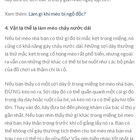
Xem thêm:
Làm gì khi mèo bị ngộ độc?
4. Vật lạ thể lạ làm mèo chảy nước dãi
Nếu bé mèo nhà bạn có thứ gì đó bị mắc kẹt trong miệng, nó
cũng có khả năng gây chảy nước dãi. Những sợi dây thường
là thứ mắc kẹt trong cổ họng mèo rất phổ biến, nhưng ngoài
ra vẫn còn những thứ khác có thể bị bé nuốt như các bộ phận
của đồ chơi và thậm chí là cỏ.
Nếu bạn thấy có một sợi dây ở trong miệng bé mèo nhà bạn,
ĐỪNG kéo nó ra. Sợi dây đó có thể quấn quanh một cái gì đó
trong dạ dày hoặc ruột của bé, và kéo nó ra có thể gây hư tổn
lớn. Thay vào đó, hãy đưa bé đến phòng khám của bác sĩ thú y
gần nhất. Nếu bạn nhìn thấy thứ gì khác trong miệng bé mèo
nhà bạn, hãy thận trọng trước khi cố gắng lấy nó ra. Bạn có
thể không chỉ gây thương tích thêm cho bé mèo nhà bạn mà
bạn còn có thể bị cắn nữa đấy! Vậy nên biện pháp tốt nhất là