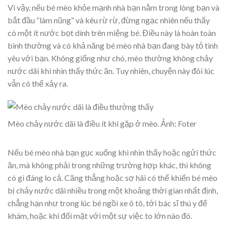
Vì vậy, nếu bé mèo khỏe mạnh nhà bạn nằm trong lòng bạn và
bắt đầu “làm nũng” và kêu rừ rừ, đừng ngạc nhiên nếu thấy
có một ít nước bọt dính trên miệng bé. Điều này là hoàn toàn
bình thường và có khả năng bé mèo nhà bạn đang bày tỏ tình
yêu với bạn. Không giống như chó, mèo thường không chảy
nước dãi khi nhìn thấy thức ăn. Tuy nhiên, chuyện này đôi lúc
vẫn có thể xảy ra.
Mèo chảy nước dãi là điều ít khi gặp ở mèo. Ảnh: Foter
Nếu bé mèo nhà bạn gục xuống khi nhìn thấy hoặc ngửi thức
ăn, mà không phải trong những trường hợp khác, thì không
có gì đáng lo cả. Căng thẳng hoặc sợ hãi có thể khiến bé mèo
bị chảy nước dãi nhiều trong một khoảng thời gian nhất định,
chẳng hạn như trong lúc bé ngồi xe ô tô, tới bác sĩ thú y để
khám, hoặc khi đối mặt với một sự việc to lớn nào đó.