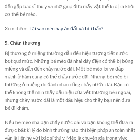
đến gặp bác sĩ thú y và nhờ giúp đưa mấy vật thể kì dị ra khỏi
cơ thể bé mèo.
Xem thêm:
Tại sao mèo hay ăn đất và bụi bẩn?
5. Chấn thương
Bị thương ở miệng thường dẫn đến hiện tượng tiết nước
bọt quá mức. Những bé mèo đã nhai dây điện có thể bị bỏng
miệng và dẫn đến chảy nước dãi. Một bé mèo bị va đập
mạnh ở hàm cũng có thể chảy nước dãi. Những bé mèo bị
thương ở miệng do đánh nhau cũng chảy nước dãi. Bạn có
thể không thể nhìn thấy dấu hiệu của vết thương bên ngoài,
nhưng chảy nước dãi là một dấu hiệu cho thấy bạn nên đưa
bé đi khám.
Nếu bé mèo nhà bạn chảy nước dãi và bạn không thể đưa ra
được bất kì lý do bình thường nào, thì biện pháp an toàn nhất
vẫn là liên hệ với bác sĩ thú y. Mèo là chuyên gia trong việc