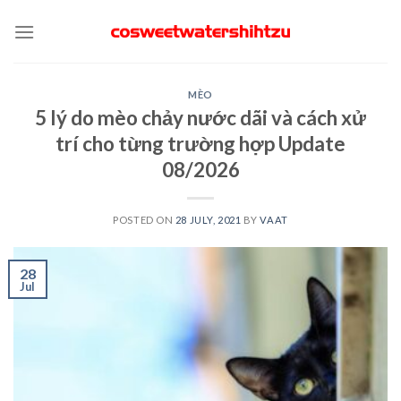
Skip
to
content
MÈO
5 lý do mèo chảy nước dãi và cách xử
trí cho từng trường hợp Update
08/2026
POSTED ON
28 JULY, 2021
BY
VAAT
28
Jul