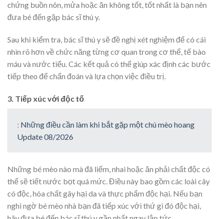
chứng buồn nôn, mửa hoặc ăn không tốt, tốt nhất là bạn nên
đưa bé đến gặp bác sĩ thú y.
Sau khi kiểm tra, bác sĩ thú y sẽ đề nghị xét nghiệm để có cái
nhìn rõ hơn về chức năng từng cơ quan trong cơ thể, tế bào
máu và nước tiểu. Các kết quả có thể giúp xác định các bước
tiếp theo để chẩn đoán và lựa chọn việc điều trị.
3. Tiếp xúc với độc tố
:
Những điều cần làm khi bắt gặp một chú mèo hoang
Update 08/2026
Những bé mèo nào mà đã liếm, nhai hoặc ăn phải chất độc có
thể sẽ tiết nước bọt quá mức. Điều này bao gồm các loài cây
có độc, hóa chất gây hại da và thực phẩm độc hại. Nếu bạn
nghi ngờ bé mèo nhà bạn đã tiếp xúc với thứ gì đó độc hại,
hãy đưa bé đến bác sĩ thú y gần nhất ngay lập tức.