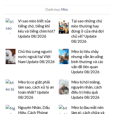
Danh mục:
Mèo
.
Vì sao mèo biết sủa
Tại sao những chú
tiếng chó, tiếng khỉ
mèo thường hay
kêu và tiếng chim hót?
đứng ở cửa nhà đợi
Update 08/2026
chủ về? Update
08/2026
Chủ thú cưng người
Mèo bị tiêu chảy
nước ngoài tại Việt
nhưng vẫn ăn uống
Nam Update 08/2026
bình thường và các
vấn đề liên quan
Update 08/2026
Mèo bị co giật phải
Mèo bị hôi miệng,
làm sao, cách xử lý an
nguyên nhân, cách
toàn nhất? Update
điều trị hiệu quả
08/2026
Update 08/2026
Nguyên Nhân, Dấu
Mèo bị đau mắt nên
Hiệu, Cách Phòng
làm gì, cách chữa và