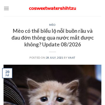
Skip
to
content
MÈO
Mèo có thể biểu lộ nỗi buồn rầu và
đau đớn thông qua nước mắt được
không? Update 08/2026
POSTED ON
28 JULY, 2021
BY
VAAT
28
Jul