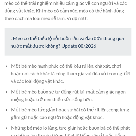
mèo có thể trải nghiệm nhiều cảm giác về con người và các
động vật khác. Khi mèo có cảm xúc, mèo có thể hành động
theo cách mà loài mèo sẽ làm. Ví dụ như:
:
Mèo có thể biểu lộ nỗi buồn rầu và đau đớn thông qua
nước mắt được không? Update 08/2026
Một bé mèo hạnh phúc có thể kêu rú lên, chà xát, chơi
hoặc nói cách khác là cùng tham gia vui đùa với con người
và các loài động vật khác.
Một bé mèo buồn sẽ tự động rút lui, mất cảm giác ngon
miệng hoặc trở nên thiếu sức sống hơn.
Một bé mèo tức giận hoặc sợ hãi có thể rít lên, cong lưng,
gầm gừ hoặc cào người hoặc động vật khác.
Những bé mèo lo lắng, tức giận hoặc buồn bã có thể phát
ra những âm thanh tương tự như tiếng rên rỉ hoặc tiếng