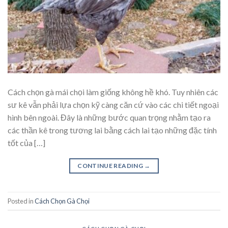
Cách chọn gà mái chọi làm giống không hề khó. Tuy nhiên các
sư kê vẫn phải lựa chọn kỹ càng căn cứ vào các chi tiết ngoại
hình bên ngoài. Đây là những bước quan trọng nhằm tạo ra
các thần kê trong tương lai bằng cách lai tạo những đặc tính
tốt của […]
CONTINUE READING
→
Posted in
Cách Chọn Gà Chọi