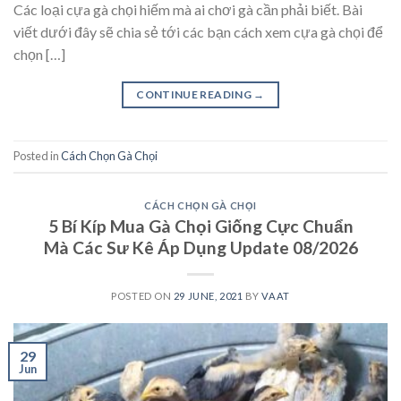
Các loại cựa gà chọi hiếm mà ai chơi gà cần phải biết. Bài
viết dưới đây sẽ chia sẻ tới các bạn cách xem cựa gà chọi để
chọn […]
CONTINUE READING
→
Posted in
Cách Chọn Gà Chọi
CÁCH CHỌN GÀ CHỌI
5 Bí Kíp Mua Gà Chọi Giống Cực Chuẩn
Mà Các Sư Kê Áp Dụng Update 08/2026
POSTED ON
29 JUNE, 2021
BY
VAAT
29
Jun