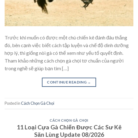
Trước khi muốn có được một chú chiến kê đánh đâu thắng
đó, bên cạnh việc biết cách tập luyện và chế độ dinh dưỡng
hợp lý, thì giống nòi gà có thể xem như yếu tố quyết định.
Tham khảo những cách chọn gà chọi tơ chuẩn của người
trong nghề sẽ giúp bạn tìm […]
CONTINUE READING
→
Posted in
Cách Chọn Gà Chọi
CÁCH CHỌN GÀ CHỌI
11 Loại Cựa Gà Chiến Được Các Sư Kê
Săn Lùng Update 08/2026