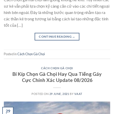
sư kê vẫn phải lựa chọn kỹ càng căn cứ vào các chi tiết ngoại
hình bên ngoài. Đây là những bước quan trọng nhằm tạo ra
các thần kê trong tương lai bằng cách lai tạo những đặc tính
tốt của […]
CONTINUE READING
→
Posted in
Cách Chọn Gà Chọi
CÁCH CHỌN GÀ CHỌI
Bí Kíp Chọn Gà Chọi Hay Qua Tiếng Gáy
Cực Chính Xác Update 08/2026
POSTED ON
29 JUNE, 2021
BY
VAAT
29