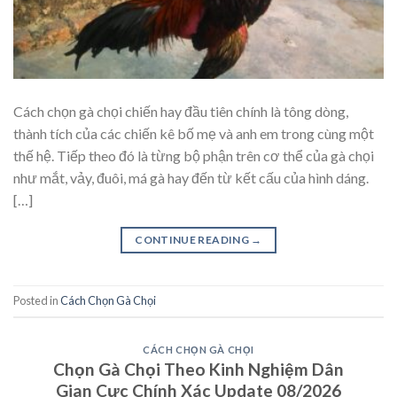
Cách chọn gà chọi chiến hay đầu tiên chính là tông dòng,
thành tích của các chiến kê bố mẹ và anh em trong cùng một
thế hệ. Tiếp theo đó là từng bộ phận trên cơ thể của gà chọi
như mắt, vảy, đuôi, má gà hay đến từ kết cấu của hình dáng.
[…]
CONTINUE READING
→
Posted in
Cách Chọn Gà Chọi
CÁCH CHỌN GÀ CHỌI
Chọn Gà Chọi Theo Kinh Nghiệm Dân
Gian Cực Chính Xác Update 08/2026