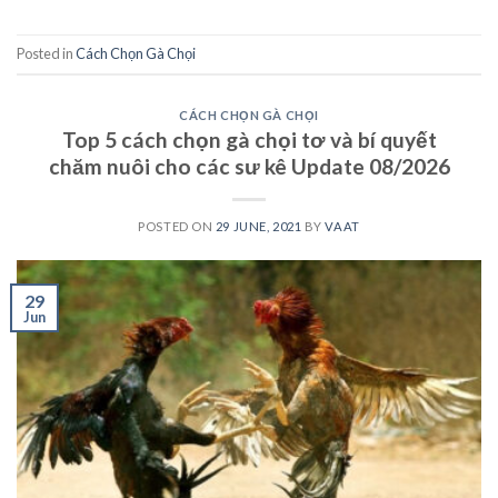
Posted in
Cách Chọn Gà Chọi
CÁCH CHỌN GÀ CHỌI
Top 5 cách chọn gà chọi tơ và bí quyết
chăm nuôi cho các sư kê Update 08/2026
POSTED ON
29 JUNE, 2021
BY
VAAT
29
Jun