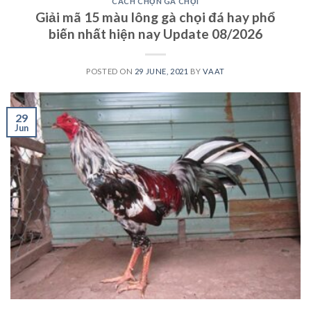
CÁCH CHỌN GÀ CHỌI
Giải mã 15 màu lông gà chọi đá hay phổ
biến nhất hiện nay Update 08/2026
POSTED ON
29 JUNE, 2021
BY
VAAT
29
Jun