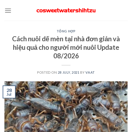
Skip
to
content
TỔNG HỢP
Cách nuôi dế mèn tại nhà đơn giản và
hiệu quả cho người mới nuôi Update
08/2026
POSTED ON
28 JULY, 2021
BY
VAAT
28
Jul