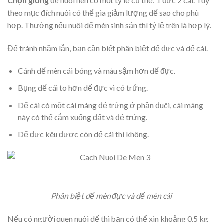
Chọn giống
để nuôi nên có một tỷ lệ cụ thể: 1 đực 2 cái. Tùy
theo mục đích nuôi có thể gia giảm lượng dế sao cho phù
hợp. Thường nếu nuôi dế mèn sinh sản thì tỷ lệ trên là hợp lý.
Để tránh nhầm lẫn, bạn cần biết phân biệt dế đực và dế cái.
Cánh dế mèn cái bóng và màu sậm hơn dế đực.
Bụng dế cái to hơn dế đực vì có trứng.
Dế cái có một cái máng đẻ trứng ở phần đuôi, cái máng
này có thể cắm xuống đất và đẻ trứng.
Dế đực kêu được còn dế cái thì không.
Phân biệt dế mèn đực và dế mèn cái
Nếu có người quen nuôi dế thì bạn có thể xin khoảng 0.5 kg