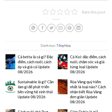
Rate this post
Danh mục:
Tổng Hợp
.
Cá betta là cá gì? Đặc
Cá Koi: đặc điểm, cách
điểm, cách nuôi, cách
nuôi, chăm sóc và giá
ép và giá cá Update
từng loại Update
08/2026
08/2026
Sustainable là gì? Cần
Rùa Vàng quý hiếm
làm gì để phát triển
nhất là loại nào? Cách
bền vững hệ sinh thái
nhận biết Rùa Vàng
Update 08/2026
đơn giản Update
08/2026
Cách nuôi chó Pug
Gián Dubia là gì?