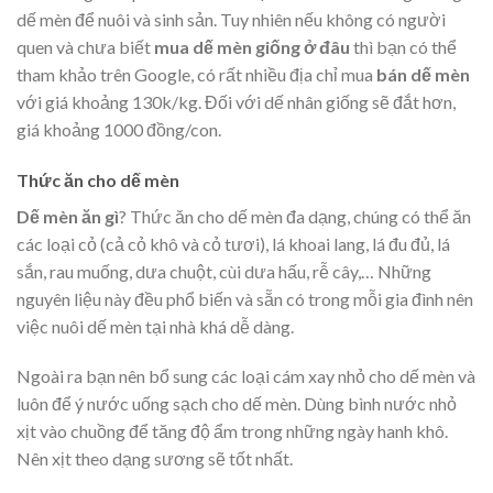
dế mèn để nuôi và sinh sản. Tuy nhiên nếu không có người
quen và chưa biết
mua dế mèn giống ở đâu
thì bạn có thể
tham khảo trên Google, có rất nhiều địa chỉ mua
bán dế mèn
với giá khoảng 130k/kg. Đối với dế nhân giống sẽ đắt hơn,
giá khoảng 1000 đồng/con.
Thức ăn cho dế mèn
Dế mèn ăn gì
? Thức ăn cho dế mèn đa dạng, chúng có thể ăn
các loại cỏ (cả cỏ khô và cỏ tươi), lá khoai lang, lá đu đủ, lá
sắn, rau muống, dưa chuột, cùi dưa hấu, rễ cây,… Những
nguyên liệu này đều phổ biến và sẵn có trong mỗi gia đình nên
việc nuôi dế mèn tại nhà khá dễ dàng.
Ngoài ra bạn nên bổ sung các loại cám xay nhỏ cho dế mèn và
luôn để ý nước uống sạch cho dế mèn. Dùng bình nước nhỏ
xịt vào chuồng để tăng độ ẩm trong những ngày hanh khô.
Nên xịt theo dạng sương sẽ tốt nhất.