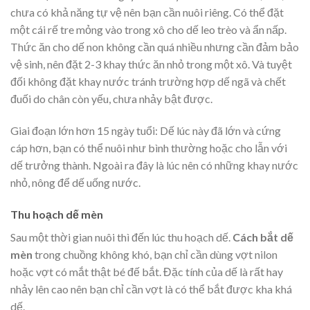
chưa có khả năng tự vệ nên bạn cần nuôi riêng. Có thể đặt
một cái rế tre mỏng vào trong xô cho dế leo trèo và ẩn nấp.
Thức ăn cho dế non không cần quá nhiều nhưng cần đảm bảo
vệ sinh, nên đặt 2-3 khay thức ăn nhỏ trong một xô. Và tuyệt
đối không đặt khay nước tránh trường hợp dế ngã và chết
đuối do chân còn yếu, chưa nhảy bật được.
Giai đoạn lớn hơn 15 ngày tuổi: Dế lúc này đã lớn và cứng
cáp hơn, bạn có thể nuôi như bình thường hoặc cho lẫn với
dế trưởng thành. Ngoài ra đây là lúc nên có những khay nước
nhỏ, nông để dế uống nước.
Thu hoạch dế mèn
Sau một thời gian nuôi thì đến lúc thu hoạch dế.
Cách bắt dế
mèn
trong chuồng không khó, bạn chỉ cần dùng vợt nilon
hoặc vợt có mắt thật bé đế bắt. Đặc tính của dế là rất hay
nhảy lên cao nên bạn chỉ cần vợt là có thể bắt được kha khá
dế.