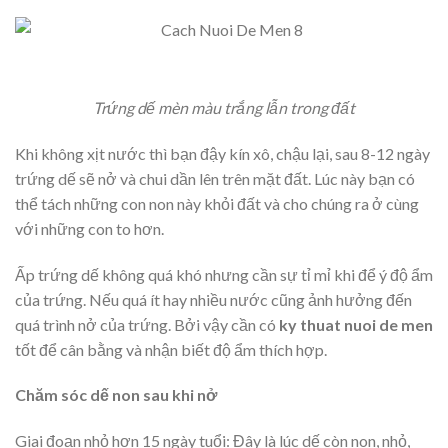
Trứng dế mèn màu trắng lẫn trong đất
Khi không xịt nước thì bạn đậy kín xô, chậu lại, sau 8-12 ngày
trứng dế sẽ nở và chui dần lên trên mặt đất. Lúc này bạn có
thể tách những con non này khỏi đất và cho chúng ra ở cùng
với những con to hơn.
Ấp trứng dế không quá khó nhưng cần sự tỉ mỉ khi để ý độ ẩm
của trứng. Nếu quá ít hay nhiều nước cũng ảnh hưởng đến
quá trình nở của trứng. Bởi vậy cần có
ky thuat nuoi de men
tốt để cân bằng và nhận biết độ ẩm thích hợp.
Chăm sóc dế non sau khi nở
Giai đoạn nhỏ hơn 15 ngày tuổi: Đây là lúc dế còn non, nhỏ,