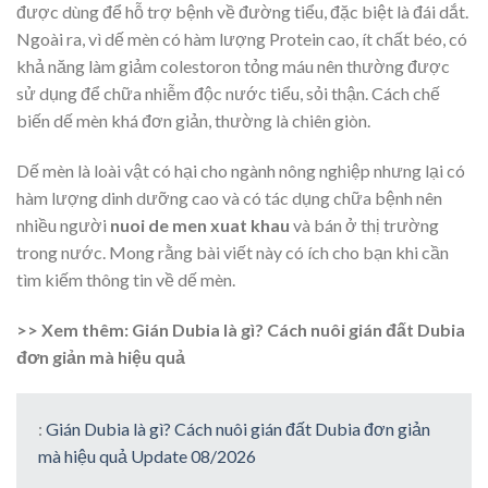
được dùng để hỗ trợ bệnh về đường tiểu, đặc biệt là đái dắt.
Ngoài ra, vì dế mèn có hàm lượng Protein cao, ít chất béo, có
khả năng làm giảm colestoron tỏng máu nên thường được
sử dụng để chữa nhiễm độc nước tiểu, sỏi thận. Cách chế
biến dế mèn khá đơn giản, thường là chiên giòn.
Dế mèn là loài vật có hại cho ngành nông nghiệp nhưng lại có
hàm lượng dinh dưỡng cao và có tác dụng chữa bệnh nên
nhiều người
nuoi de men xuat khau
và bán ở thị trường
trong nước. Mong rằng bài viết này có ích cho bạn khi cần
tìm kiếm thông tin về dế mèn.
>> Xem thêm: Gián Dubia là gì? Cách nuôi gián đất Dubia
đơn giản mà hiệu quả
:
Gián Dubia là gì? Cách nuôi gián đất Dubia đơn giản
mà hiệu quả Update 08/2026