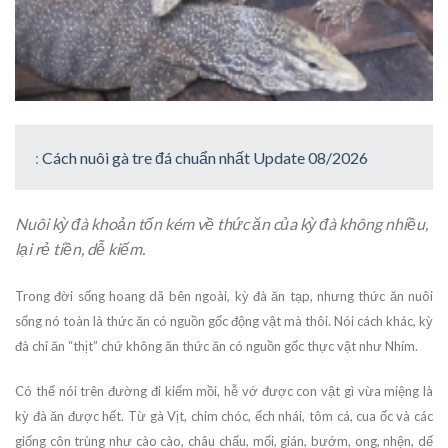
:
Cách nuôi gà tre đá chuẩn nhất Update 08/2026
Nuôi kỳ đà khoản tốn kém về thức ăn của kỳ đà không nhiều,
lại rẻ tiền, dễ kiếm.
Trong đời sống hoang dã bên ngoài, kỳ đà ăn tạp, nhưng thức ăn nuôi
sống nó toàn là thức ăn có nguồn gốc động vật mà thôi. Nói cách khác, kỳ
đà chỉ ăn “thịt” chứ không ăn thức ăn có nguồn gốc thực vật như Nhím.
Có thể nói trên đường đi kiếm mồi, hễ vớ được con vật gì vừa miệng là
kỳ đà ăn được hết. Từ gà Vịt, chim chóc, ếch nhái, tôm cá, cua ốc và các
giống côn trùng như cào cào, châu chấu, mối, gián, bướm, ong, nhện, dế