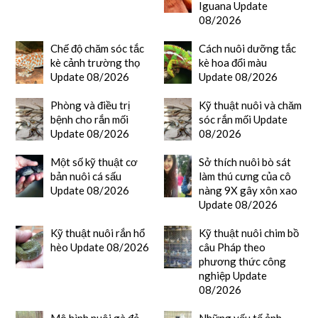
Iguana Update
08/2026
Chế độ chăm sóc tắc
Cách nuôi dưỡng tắc
kè cảnh trường thọ
kè hoa đổi màu
Update 08/2026
Update 08/2026
Phòng và điều trị
Kỹ thuật nuôi và chăm
bệnh cho rắn mối
sóc rắn mối Update
Update 08/2026
08/2026
Một số kỹ thuật cơ
Sở thích nuôi bò sát
bản nuôi cá sấu
làm thú cưng của cô
Update 08/2026
nàng 9X gây xôn xao
Update 08/2026
Kỹ thuật nuôi rắn hổ
Kỹ thuật nuôi chim bồ
hèo Update 08/2026
câu Pháp theo
phương thức công
nghiệp Update
08/2026
Mô hình nuôi gà đẻ
Những yếu tố ảnh