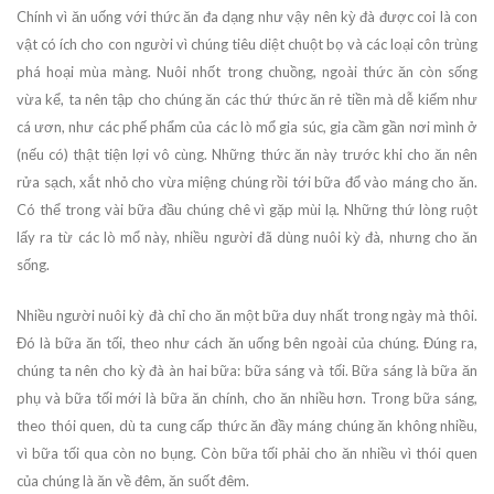
Chính vì ăn uống với thức ăn đa dạng như vậy nên kỳ đà được coi là con
vật có ích cho con người vì chúng tiêu diệt chuột bọ và các loại côn trùng
phá hoại mùa màng. Nuôi nhốt trong chuồng, ngoài thức ăn còn sống
vừa kể, ta nên tập cho chúng ăn các thứ thức ăn rẻ tiền mà dễ kiếm như
cá ươn, như các phế phẩm của các lò mổ gia súc, gia cầm gần nơi mình ở
(nếu có) thật tiện lợi vô cùng. Những thức ăn này trước khi cho ăn nên
rửa sạch, xắt nhỏ cho vừa miệng chúng rồi tới bữa đổ vào máng cho ăn.
Có thể trong vài bữa đầu chúng chê vì gặp mùi lạ. Những thứ lòng ruột
lấy ra từ các lò mổ này, nhiều người đã dùng nuôi kỳ đà, nhưng cho ăn
sống.
Nhiều người nuôi kỳ đà chỉ cho ăn một bữa duy nhất trong ngày mà thôi.
Đó là bữa ăn tối, theo như cách ăn uống bên ngoài của chúng. Đúng ra,
chúng ta nên cho kỳ đà àn hai bữa: bữa sáng và tối. Bữa sáng là bữa ăn
phụ và bữa tối mới là bữa ăn chính, cho ăn nhiều hơn. Trong bữa sáng,
theo thói quen, dù ta cung cấp thức ăn đầy máng chúng ăn không nhiều,
vì bữa tối qua còn no bụng. Còn bữa tối phải cho ăn nhiều vì thói quen
của chúng là ăn về đêm, ăn suốt đêm.