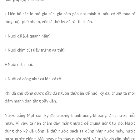
+ Liên hệ các lò mổ gia súc, gia cầm gần nơi mình ở, nấu có để mua rẻ
lòng ruột phế phẩm, vốn là thứ kỳ đà rất thích ăn.
+ Nuôi dế (đẻ quanh năm)
+ Nuôi chim cút (lấy trứng và thịt)
+ Nuôi ếch nhái.
+ Nuôi cá đồng như cá lóc, cá rô…
Khi đã chủ động được đầy đủ nguồn thức ăn để nuôi kỳ đà, chúng ta mới
dám mạnh dạn tăng bầy đàn.
Nước uống Một con kỳ đà trưởng thành uống khoảng 2 lít nước mỗi
ngày. Vì vậy, ta nên châm đầy máng nước để chúng uống tự do. Nước
dùng cho kỳ đà uống là thứ nước sạch ta dùng như nước máy, nước
mưa, nước giếng. Mỗi ngày nên thay nước mới, và trước đó cần phải cọ