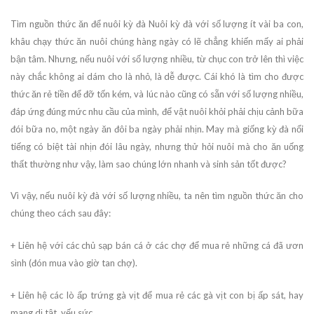
Tìm nguồn thức ăn để nuôi kỳ đà Nuôi kỳ đà với số lượng ít vài ba con,
khâu chạy thức ăn nuôi chúng hàng ngày có lẽ chẳng khiến mấy ai phải
bận tâm. Nhưng, nếu nuôi với số lượng nhiều, từ chục con trở lên thì việc
này chắc không ai dám cho là nhỏ, là dễ được. Cái khó là tìm cho được
thức ăn rẻ tiền để đỡ tốn kém, và lúc nào cũng có sẵn với số lượng nhiều,
đáp ứng đúng mức nhu cầu của mình, để vật nuôi khỏi phải chịu cảnh bữa
đói bữa no, một ngày ăn đôi ba ngày phải nhịn. May mà giống kỳ đà nổi
tiếng có biệt tài nhịn đói lâu ngày, nhưng thử hỏi nuôi mà cho ăn uống
thất thường như vậy, làm sao chúng lớn nhanh và sinh sản tốt được?
Vì vậy, nếu nuôi kỳ đà với số lượng nhiều, ta nên tìm nguồn thức ăn cho
chúng theo cách sau đây:
+ Liên hệ với các chủ sạp bán cá ở các chợ để mua rẻ những cá đã ươn
sình (đón mua vào giờ tan chợ).
+ Liên hệ các lò ấp trứng gà vịt để mua rẻ các gà vịt con bị ấp sát, hay
mang dị tật, yếu sức…