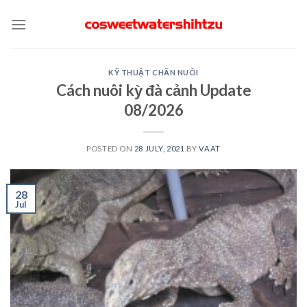
Skip
to
content
KỸ THUẬT CHĂN NUÔI
Cách nuôi kỳ đà cảnh Update
08/2026
POSTED ON
28 JULY, 2021
BY
VAAT
28
Jul