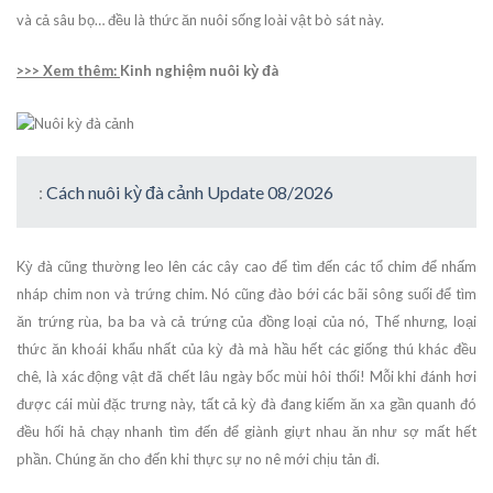
và cả sâu bọ… đều là thức ăn nuôi sống loài vật bò sát này.
>>> Xem thêm:
Kinh nghiệm nuôi kỳ đà
:
Cách nuôi kỳ đà cảnh Update 08/2026
Kỳ đà cũng thường leo lên các cây cao để tìm đến các tổ chim để nhấm
nháp chim non và trứng chim. Nó cũng đào bới các bãi sông suối để tìm
ăn trứng rùa, ba ba và cả trứng của đồng loại của nó, Thế nhưng, loại
thức ăn khoái khẩu nhất của kỳ đà mà hầu hết các giống thú khác đều
chê, là xác động vật đã chết lâu ngày bốc mùi hôi thối! Mỗi khi đánh hơi
được cái mùi đặc trưng này, tất cả kỳ đà đang kiếm ăn xa gần quanh đó
đều hối hả chạy nhanh tìm đến để giành giựt nhau ăn như sợ mất hết
phần. Chúng ăn cho đến khi thực sự no nê mới chịu tản đi.