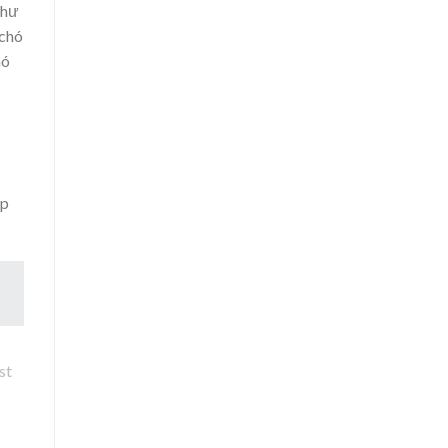
như
 chó
hó
úp
st