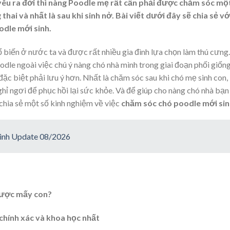
êu ra đời thì nàng Poodle mẹ rất cần phải được chăm sóc mộ
hai và nhất là sau khi sinh nở. Bài viết dưới đây sẽ chia sẻ vớ
dle mới sinh.
 biến ở nước ta và được rất nhiều gia đình lựa chọn làm thú cưng.
le ngoài việc chú ý nàng chó nhà mình trong giai đoạn phối giống
 đặc biệt phải lưu ý hơn. Nhất là chăm sóc sau khi chó mẹ sinh con,
ỉ ngơi để phục hồi lại sức khỏe. Và để giúp cho nàng chó nhà bạn
 chia sẻ một số kinh nghiệm về việc
chăm sóc chó poodle mới si
sinh Update 08/2026
được mấy con?
chính xác và khoa học nhất