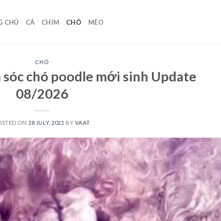
G CHỦ
CÁ
CHIM
CHÓ
MÈO
CHÓ
sóc chó poodle mới sinh Update
08/2026
OSTED ON
28 JULY, 2021
BY
VAAT