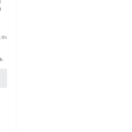
t
i
 thì
nh
.