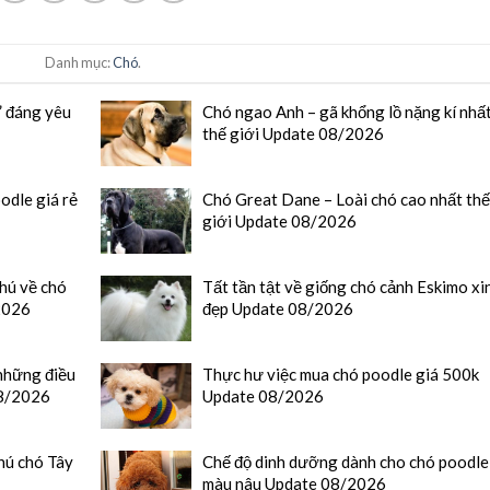
Danh mục:
Chó
.
” đáng yêu
Chó ngao Anh – gã khổng lồ nặng kí nhấ
thế giới Update 08/2026
odle giá rẻ
Chó Great Dane – Loài chó cao nhất th
giới Update 08/2026
hú về chó
Tất tần tật về giống chó cảnh Eskimo xi
2026
đẹp Update 08/2026
những điều
Thực hư việc mua chó poodle giá 500k
08/2026
Update 08/2026
hú chó Tây
Chế độ dinh dưỡng dành cho chó poodle
màu nâu Update 08/2026