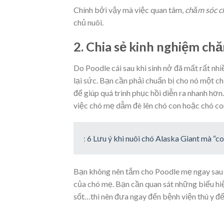
Chính bởi vậy mà việc quan tâm,
chăm sóc c
chủ nuôi.
2. Chia sẻ kinh nghiệm ch
Do Poodle cái sau khi sinh nở đã mất rất nhi
lại sức. Bạn cần phải chuẩn bị cho nó một c
để giúp quá trình phục hồi diễn ra nhanh hơn.
việc chó mẹ dẫm đè lên chó con hoặc chó co
:
6 Lưu ý khi nuôi chó Alaska Giant mà “c
Bạn không nên tắm cho Poodle mẹ ngay sau k
của chó mẹ. Bạn cần quan sát những biểu hiệ
sốt…thì nên đưa ngay đến bệnh viện thú y để k