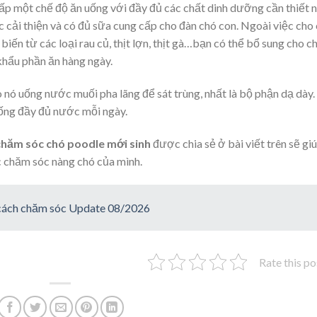
ấp một chế độ ăn uống với đầy đủ các chất dinh dưỡng cần thiết 
 cải thiện và có đủ sữa cung cấp cho đàn chó con. Ngoài việc cho
ến từ các loại rau củ, thịt lợn, thịt gà…bạn có thể bổ sung cho c
khẩu phần ăn hàng ngày.
o nó uống nước muối pha lãng để sát trùng, nhất là bộ phận dạ dày.
ng đầy đủ nước mỗi ngày.
chăm sóc chó poodle mới sinh
được chia sẻ ở bài viết trên sẽ gi
c chăm sóc nàng chó của mình.
 cách chăm sóc Update 08/2026
Rate this po