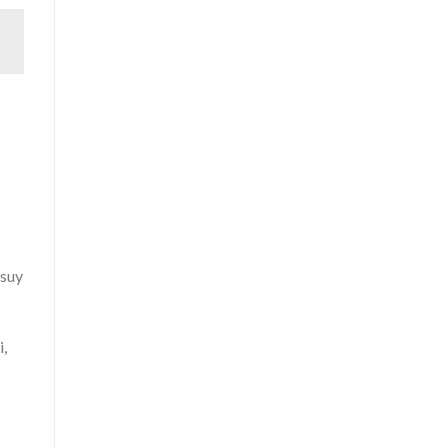
 suy
i,