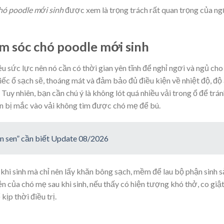
hó poodle mới sinh
được xem là trọng trách rất quan trọng của n
ăm sóc chó poodle mới sinh
ều sức lực nên nó cần có thời gian yên tĩnh để nghỉ ngơi và ngủ cho
hiếc ổ sạch sẽ, thoáng mát và đảm bảo đủ điều kiện về nhiệt độ, đ
 Tuy nhiên, bạn cần chú ý là không lót quá nhiều vải trong ổ để trá
n bị mắc vào vải không tìm được chó mẹ để bú.
on sen” cần biết Update 08/2026
hi sinh mà chỉ nên lấy khăn bông sạch, mềm để lau bộ phận sinh s
n của chó mẹ sau khi sinh, nếu thấy có hiện tượng khó thở, co giật
ịp thời điều trị.