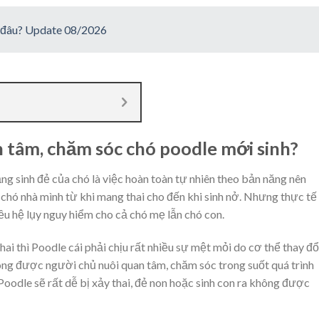
ừ đâu? Update 08/2026
an tâm, chăm sóc chó poodle mới sinh?
ng sinh đẻ của chó là việc hoàn toàn tự nhiên theo bản năng nên
chó nhà mình từ khi mang thai cho đến khi sinh nở. Nhưng thực tế
iều hệ lụy nguy hiểm cho cả chó mẹ lẫn chó con.
hai thì Poodle cái phải chịu rất nhiều sự mệt mỏi do cơ thể thay đổ
ông được người chủ nuôi quan tâm, chăm sóc trong suốt quá trình
g Poodle sẽ rất dễ bị xảy thai, đẻ non hoặc sinh con ra không được