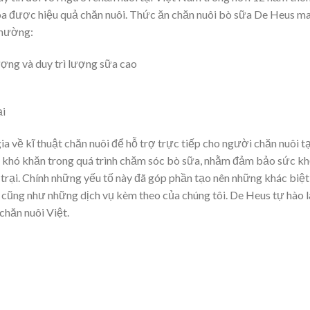
óa được hiệu quả chăn nuôi. Thức ăn chăn nuôi bò sữa De Heus m
thường:
ượng và duy trì lượng sữa cao
ại
 về kĩ thuật chăn nuôi để hỗ trợ trực tiếp cho người chăn nuôi tạ
ng khó khăn trong quá trình chăm sóc bò sữa, nhằm đảm bảo sức k
g trại. Chính những yếu tố này đã góp phần tạo nên những khác biệt
cũng như những dịch vụ kèm theo của chúng tôi. De Heus tự hào l
hăn nuôi Việt.