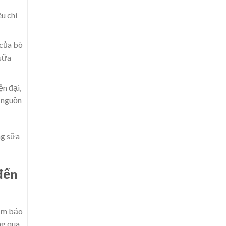
u chí
 của bò
 sữa
ện đại,
t nguồn
ng sữa
đến
đảm bảo
ng qua