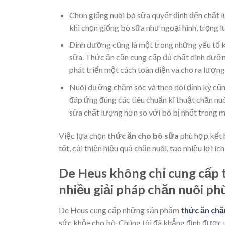
Chọn giống nuôi bò sữa quyết định đến chất l
khi chọn giống bò sữa như ngoại hình, trọng l
Dinh dưỡng cũng là một trong những yếu tố k
sữa. Thức ăn cần cung cấp đủ chất dinh dưỡn
phát triển một cách toàn diện và cho ra lượng
Nuôi dưỡng chăm sóc và theo dõi định kỳ cũng
đáp ứng đúng các tiêu chuẩn kĩ thuật chăn nu
sữa chất lượng hơn so với bò bị nhốt trong 
Việc lựa chọn
thức ăn cho bò sữa
phù hợp kết 
tốt, cải thiện hiệu quả chăn nuôi, tạo nhiều lợi í
De Heus không chỉ cung cấp
nhiều giải pháp chăn nuôi ph
De Heus cung cấp những sản phẩm
thức ăn chă
sức khỏe cho bò. Chúng tôi đã khẳng định được 