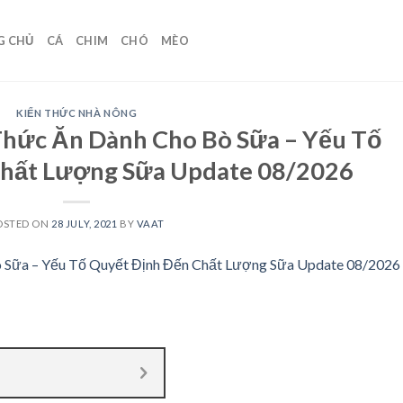
G CHỦ
CÁ
CHIM
CHÓ
MÈO
KIẾN THỨC NHÀ NÔNG
hức Ăn Dành Cho Bò Sữa – Yếu Tố
Chất Lượng Sữa Update 08/2026
OSTED ON
28 JULY, 2021
BY
VAAT