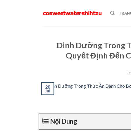
Skip
to
TRAN
content
Dinh Dưỡng Trong T
Quyết Định Đến 
P
28
Jul
Nội Dung