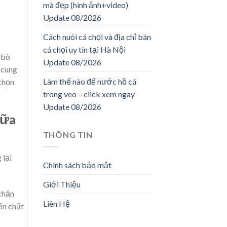
mà đẹp (hình ảnh+video)
Update 08/2026
Cách nuôi cá chọi và địa chỉ bán
cá chọi uy tín tại Hà Nội
 bò
Update 08/2026
 cung
Làm thế nào để nước hồ cá
 chọn
trong veo – click xem ngay
Update 08/2026
sữa
THÔNG TIN
 lại
Chính sách bảo mật
Giới Thiệu
chăn
Liên Hệ
ến chất