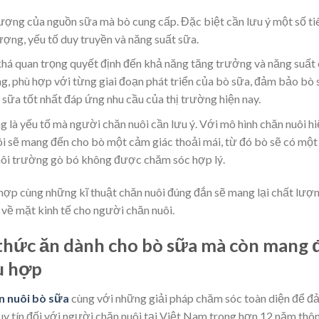
ượng của nguồn sữa mà bò cung cấp. Đặc biệt cần lưu ý một số tiê
ượng, yếu tố duy truyền và năng suất sữa.
há quan trọng quyết định đến khả năng tăng trưởng và năng suất
g, phù hợp với từng giai đoạn phát triển của bò sữa, đảm bảo bò
 sữa tốt nhất đáp ứng nhu cầu của thị trường hiện nay.
 là yếu tố mà người chăn nuôi cần lưu ý. Với mô hình chăn nuôi hi
ôi sẽ mang đến cho bò một cảm giác thoải mái, từ đó bò sẽ có mộ
môi trường gò bó không được chăm sóc hợp lý.
hợp cùng những kĩ thuật chăn nuôi đúng đắn sẽ mang lại chất lượ
ch về mặt kinh tế cho người chăn nuôi.
 thức ăn dành cho bò sữa mà còn mang 
ù hợp
n nuôi bò sữa
cùng với những giải pháp chăm sóc toàn diện để 
uy tín đối với người chăn nuôi tại Việt Nam trong hơn 12 năm thô