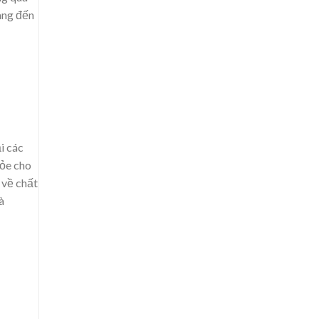
ang đến
i các
hỏe cho
 về chất
à