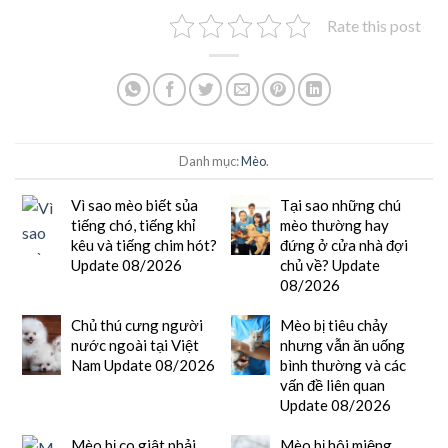
Rate this post
Danh mục:
Mèo
.
Vì sao mèo biết sủa
Tại sao những chú
tiếng chó, tiếng khỉ
mèo thường hay
kêu và tiếng chim hót?
đứng ở cửa nhà đợi
Update 08/2026
chủ về? Update
08/2026
Chủ thú cưng người
Mèo bị tiêu chảy
nước ngoài tại Việt
nhưng vẫn ăn uống
Nam Update 08/2026
bình thường và các
vấn đề liên quan
Update 08/2026
Mèo bị co giật phải
Mèo bị hôi miệng,