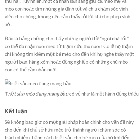
thứ hai. Tuy nhiên, một cá nhân sẵn sàng giữ cả mèo mẹ và
mèo con hoặc tìm những gia đình tốt và chịu chăm sóc vĩnh
viễn cho chúng, không nên cảm thấy tội lỗi khi cho phép sinh
nở.
Đâu là bằng chứng cho thấy những người từ “ngôi nhà tốt”
có thể đã nhận nuôi mèo từ trạm cứu thú nuôi? Có lẽ họ thậm
chí không tìm kiếm một bé mèo cho đến khi họ nghe thấy một
người bạn, hàng xóm hoặc đồng nghiệp có những chú mèo
con có thể cần nhận nuôi.
T
riệt sản mèo đang mang bầu
có vẻ như là một hành động thiếu
Kết luận
Sẽ không bao giờ có một giải pháp hoàn chỉnh cho vấn đề này
cho đến khi chủ sở hữu mèo trở thành người chăm sóc có
trách nhiệm, bằng cách triệt sản cho bé mèo của họ khi đến