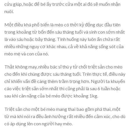
cứu giúp, hoặc để bé ấy trước cửa một ai đó sẽ muốn nhận
nuôi.
Một điều khá phổ biến là mèo có thời kỳ động dục đầu tiên
trong khoảng từ bốn đến sáu tháng tuổi và sinh con sớm nhất
là vào sáu hoặc bảy tháng. Tình huống này luôn ẩn chứa rất
nhiều những nguy cơ khác nhau, cả về khả năng sống sót của
mèo mẹ và con của nó.
Thật không may, nhiều bác sĩ thú y từ chối triệt sản cho mèo
cho đến khi chúng được sáu tháng tuổi. Trên thực tế, điều này
chỉ khiến vấn đề càng thêm trầm trọng hơn. Người ta khuyến
cáo việc triệt sản sớm nhất thì cũng phải là sau 6 tuần hoặc
sau khi cân nặng của bé mèo được khoảng 1kg.
Triệt sản cho một bé mèo mang thai bao gồm phá thai, một
từ mà khi nói ra đều ảnh hưởng rất nhiều đến cảm xúc, cho dù
có áp dụng lên con người hay mèo.