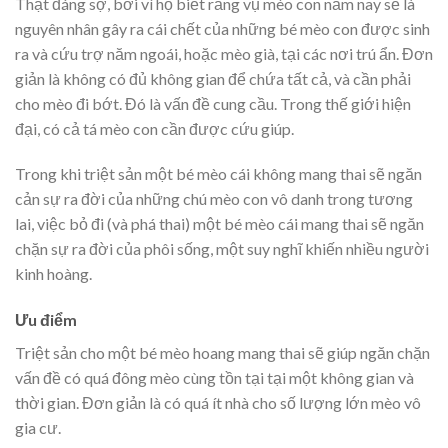
Thật đáng sợ, bởi vì họ biết rằng vụ mèo con năm nay sẽ là
nguyên nhân gây ra cái chết của những bé mèo con được sinh
ra và cứu trợ năm ngoái, hoặc mèo già, tại các nơi trú ẩn. Đơn
giản là không có đủ không gian để chứa tất cả, và cần phải
cho mèo đi bớt. Đó là vấn đề cung cầu. Trong thế giới hiện
đại, có cả tá mèo con cần được cứu giúp.
Trong khi triệt sản một bé mèo cái không mang thai sẽ ngăn
cản sự ra đời của những chú mèo con vô danh trong tương
lai, việc bỏ đi (và phá thai) một bé mèo cái mang thai sẽ ngăn
chặn sự ra đời của phôi sống, một suy nghĩ khiến nhiều người
kinh hoàng.
Ưu điểm
Triệt sản cho một bé mèo hoang mang thai sẽ giúp ngăn chặn
vấn đề có quá đông mèo cùng tồn tại tại một không gian và
thời gian. Đơn giản là có quá ít nhà cho số lượng lớn mèo vô
gia cư.