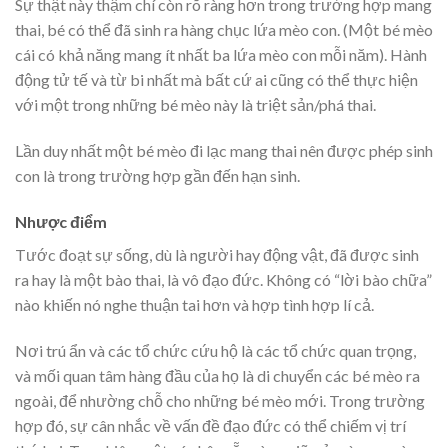
Sự thật này thậm chí còn rõ ràng hơn trong trường hợp mang
thai, bé có thể đã sinh ra hàng chục lứa mèo con. (Một bé mèo
cái có khả năng mang ít nhất ba lứa mèo con mỗi năm). Hành
động tử tế và từ bi nhất mà bất cứ ai cũng có thể thực hiện
với một trong những bé mèo này là triệt sản/phá thai.
Lần duy nhất một bé mèo đi lạc mang thai nên được phép sinh
con là trong trường hợp gần đến hạn sinh.
Nhược điểm
Tước đoạt sự sống, dù là người hay động vật, đã được sinh
ra hay là một bào thai, là vô đạo đức. Không có “lời bào chữa”
nào khiến nó nghe thuận tai hơn và hợp tình hợp lí cả.
Nơi trú ẩn và các tổ chức cứu hộ là các tổ chức quan trọng,
và mối quan tâm hàng đầu của họ là di chuyển các bé mèo ra
ngoài, để nhường chỗ cho những bé mèo mới. Trong trường
hợp đó, sự cân nhắc về vấn đề đạo đức có thể chiếm vị trí