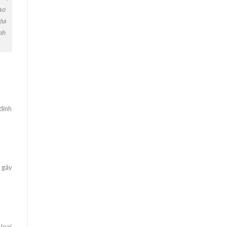
ạo
hòa
nh
dinh
n gây
loại