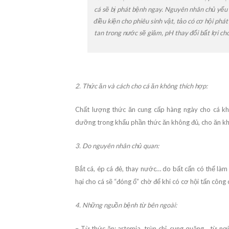
cá sẽ bị phát bệnh ngay. Nguyên nhân chủ yếu l
điều kiện cho phiêu sinh vật, tảo có cơ hội phá
tan trong nước sẽ giảm, pH thay đổi bất lợi ch
2. Thức ăn và cách cho cá ăn không thích hợp:
Chất lượng thức ăn cung cấp hàng ngày cho cá khô
dưỡng trong khẩu phần thức ăn không đủ, cho ăn khô
3. Do nguyên nhân chủ quan:
Bắt cá, ép cá đẻ, thay nước… do bất cẩn có thể làm c
hại cho cá sẽ “đóng ổ” chờ để khi có cơ hội tấn công 
4. Những nguồn bệnh từ bên ngoài:
– Từ thức ăn: artemia, trùn chỉ, cung quăng… từ nơi