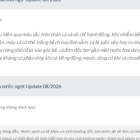
h
u hiện qua màu sắc trên thân cá và cử chỉ hành động. Khi nhiễm b
ản, màu cá có thể trắng bệch hay đen sẫm, cá bị tuột vảy hay ra nh
a riêng khỏi đàn vào góc bể, cá đơn độc bơi gần mặt nước hay dựa
 không có phản ứng khi có tiếng động mạnh, cũng có khi cá chuy
nh nước ngọt Update 08/2026
ờng không thích hợp:
g hàng đầu. Nước sạch cá sẽ khỏe và sinh trưởng tốt, còn nước dơ sẽ làm cá nh
t phạm vi nhất định về tính chất hóa lý của môi trường nước. Vượt quá phạm vi 