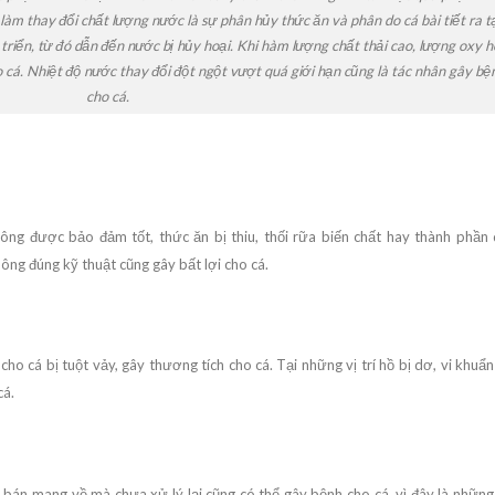
àm thay đổi chất lượng nước là sự phân hủy thức ăn và phân do cá bài tiết ra t
t triển, từ đó dẫn đến nước bị hủy hoại. Khi hàm lượng chất thải cao, lượng oxy 
o cá. Nhiệt độ nước thay đổi đột ngột vượt quá giới hạn cũng là tác nhân gây bệ
cho cá.
ng được bảo đảm tốt, thức ăn bị thiu, thối rữa biến chất hay thành phần 
ng đúng kỹ thuật cũng gây bất lợi cho cá.
ho cá bị tuột vảy, gây thương tích cho cá. Tại những vị trí hồ bị dơ, vi khuẩ
cá.
 bán mang về mà chưa xử lý lại cũng có thể gây bệnh cho cá, vì đây là những 