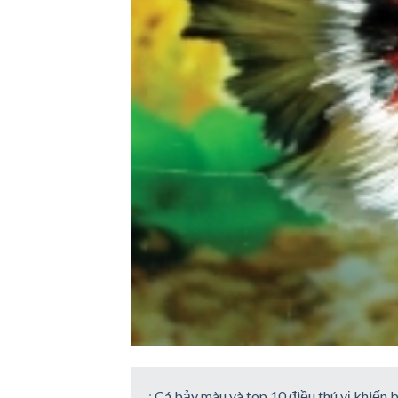
:
Cá bảy màu và top 10 điều thú vị khiế