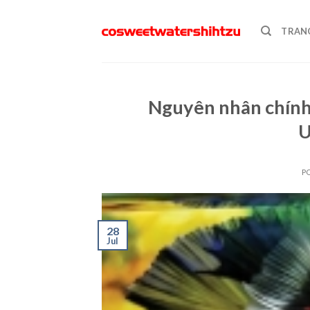
Skip
to
TRAN
content
Nguyên nhân chính
U
P
28
Jul