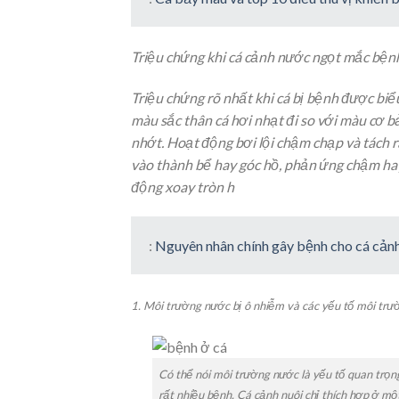
Triệu chứng khi cá cảnh nước ngọt mắc bện
Triệu chứng rõ nhất khi cá bị bệnh được biể
màu sắc thân cá hơi nhạt đi so với màu cơ b
nhớt. Hoạt động bơi lội chậm chạp và tách r
vào thành bể hay góc hồ, phản ứng chậm hay
động xoay tròn h
:
Nguyên nhân chính gây bệnh cho cá cả
1. Môi trường nước bị ô nhiễm và các yếu tố môi trư
Có thể nói môi trường nước là yếu tố quan trọn
rất nhiều bệnh. Cá cảnh nuôi chỉ thích hợp ở mộ