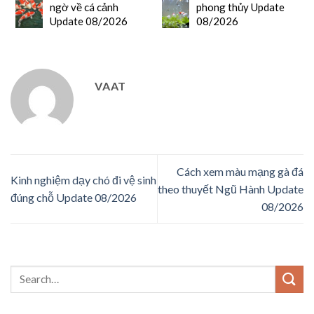
ngờ về cá cảnh
phong thủy Update
Update 08/2026
08/2026
VAAT
Cách xem màu mạng gà đá
Kinh nghiệm dạy chó đi vệ sinh
theo thuyết Ngũ Hành Update
đúng chỗ Update 08/2026
08/2026