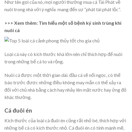
Như tên gọi của nó, mọi người thường mua cá Tài Phát về
nuôi trong nhà với ý nghĩa mang đến sự “phát tài phát lộc”.
>>> Xem thêm: Tìm hiểu một số bệnh ký sinh trùng khi
nuôi cá
Loại cá này có kích thước khá lớn nên chỉ thích hợp để nuôi
trong những bể cá to và rộng.
Nuôi cá được một thời gian dài. đầu cá sẽ nổi ngọc, có thể
báo trước được những điều không may mắn có thể xảy ra
đối với chủ nhà bằng cách hay nhảy lên mặt nước hay ửng đỏ
khác thường.
Cá đuôi én
Kích thước của loại cá đuôi én cũng rất nhỏ bé, thích hợp với
những bể cá có kích thước nhỏ. Cá đuôi én có tính mạnh mẽ,