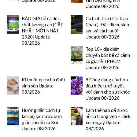
Update 08/2026
BÁO GIÁ bể cá đúc
Cá bình tích ( Cá Trân
chất lượng cao [CẬP
Châu ): Đặc điểm, sinh
NHẬT MỚI NHẤT
sản và cách nuôi
2020] Update
Update 08/2026
08/2026
Top 10+ địa điểm
chuyên bán bể cá cảnh
cũ giá rẻ TPHCM
Update 08/2026
Kĩ thuật ép cá ba đuôi
9 Công dụng của hoa
sinh sản Update
đậu biếc tươi tuyệt
08/2026
vời dành cho sức khỏe
Update 08/2026
Hướng dẫn cách tự
Làm thế nào để nước
làm bộ lọc nước đơn
hồ cá trong veo – click
giản cho hồ cá Koi
xem ngay Update
Update 08/2026
08/2026