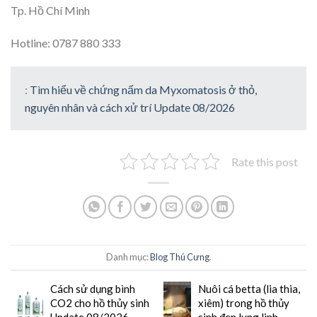
Tp. Hồ Chí Minh
Hotline: 0787 880 333
:
Tìm hiểu về chứng nấm da Myxomatosis ở thỏ,
nguyên nhân và cách xử trí Update 08/2026
Rate this post
Danh mục:
Blog Thú Cưng
.
Cách sử dụng bình
Nuôi cá betta (lia thia,
CO2 cho hồ thủy sinh
xiêm) trong hồ thủy
Update 08/2026
sinh đẹp lung linh