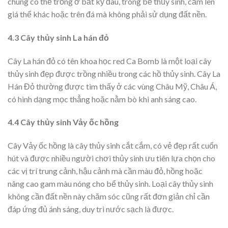
chúng có thể trồng ở bất kỳ đâu, trong bể thủy sinh, cắm lên
giá thể khác hoặc trên đá mà không phải sử dụng đất nền.
4.3 Cây thủy sinh La hán đỏ
Cây La hán đỏ có tên khoa học red Ca Bomb là một loại cây
thủy sinh đẹp được trồng nhiều trong các hồ thủy sinh. Cây La
Hán Đỏ thường được tìm thấy ở các vùng Châu Mỹ, Châu Á,
có hình dạng mọc thẳng hoặc nằm bò khi anh sáng cao.
4.4 Cây thủy sinh Vảy ốc hồng
Cây Vảy ốc hồng là cây thủy sinh cắt cắm, có vẻ đẹp rất cuốn
hút và được nhiều người chơi thủy sinh ưu tiên lựa chọn cho
các vị trí trung cảnh, hậu cảnh mà cần màu đỏ, hồng hoặc
nâng cao gam màu nóng cho bể thủy sinh. Loại cây thủy sinh
không cần đất nền này chăm sóc cũng rất đơn giản chỉ cần
đáp ứng đủ ánh sáng, duy trì nước sạch là được.