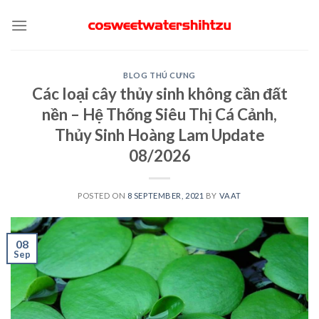
Skip
to
content
BLOG THÚ CƯNG
Các loại cây thủy sinh không cần đất
nền – Hệ Thống Siêu Thị Cá Cảnh,
Thủy Sinh Hoàng Lam Update
08/2026
POSTED ON
8 SEPTEMBER, 2021
BY
VAAT
08
Sep