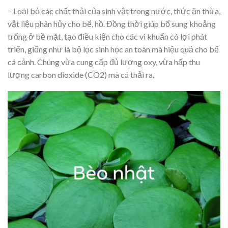
– Loại bỏ các chất thải của sinh vật trong nước, thức ăn thừa,
vật liệu phân hủy cho bể, hồ. Đồng thời giúp bổ sung khoảng
trống ở bề mặt, tạo điều kiện cho các vi khuẩn có lợi phát
triển, giống như là bộ lọc sinh học an toàn mà hiệu quả cho bể
cá cảnh. Chúng vừa cung cấp đủ lượng oxy, vừa hấp thu
lượng carbon dioxide (CO2) mà cá thải ra.