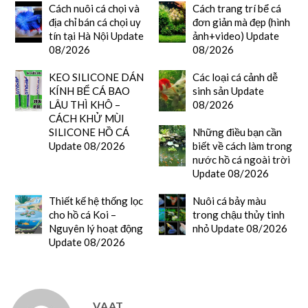
Cách nuôi cá chọi và
Cách trang trí bể cá
địa chỉ bán cá chọi uy
đơn giản mà đẹp (hình
tín tại Hà Nội Update
ảnh+video) Update
08/2026
08/2026
KEO SILICONE DÁN
Các loại cá cảnh dễ
KÍNH BỂ CÁ BAO
sinh sản Update
LÂU THÌ KHÔ –
08/2026
CÁCH KHỬ MÙI
SILICONE HỒ CÁ
Những điều bạn cần
Update 08/2026
biết về cách làm trong
nước hồ cá ngoài trời
Update 08/2026
Thiết kế hệ thống lọc
Nuôi cá bảy màu
cho hồ cá Koi –
trong chậu thủy tinh
Nguyên lý hoạt động
nhỏ Update 08/2026
Update 08/2026
VAAT