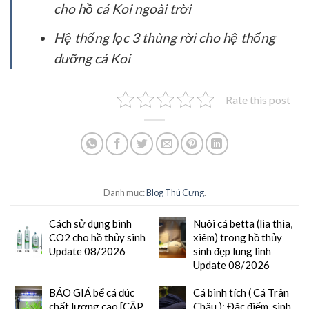
cho hồ cá Koi ngoài trời
Hệ thống lọc 3 thùng rời cho hệ thống
dưỡng cá Koi
Rate this post
Danh mục:
Blog Thú Cưng
.
Cách sử dụng bình
Nuôi cá betta (lia thia,
CO2 cho hồ thủy sinh
xiêm) trong hồ thủy
Update 08/2026
sinh đẹp lung linh
Update 08/2026
BÁO GIÁ bể cá đúc
Cá bình tích ( Cá Trân
chất lượng cao [CẬP
Châu ): Đặc điểm, sinh