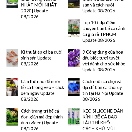
NHẬT MỚI NHẤT
sản và cách nuôi
2020] Update
Update 08/2026
08/2026
Top 10+ địa điểm
chuyên bán bể cá cảnh
cũ giá rẻ TPHCM
Update 08/2026
Kĩ thuật ép cá ba đuôi
9 Công dụng của hoa
sinh sản Update
đậu biếc tươi tuyệt
08/2026
vời dành cho sức khỏe
Update 08/2026
Làm thế nào để nước
Cách nuôi cá chọi và
hồ cá trong veo – click
địa chỉ bán cá chọi uy
xem ngay Update
tín tại Hà Nội Update
08/2026
08/2026
Cách trang trí bể cá
KEO SILICONE DÁN
đơn giản mà đẹp (hình
KÍNH BỂ CÁ BAO
ảnh+video) Update
LÂU THÌ KHÔ –
08/2026
CÁCH KHỬ MÙI