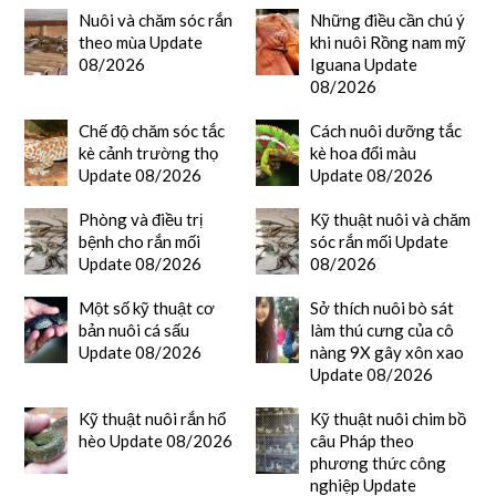
Nuôi và chăm sóc rắn
Những điều cần chú ý
theo mùa Update
khi nuôi Rồng nam mỹ
08/2026
Iguana Update
08/2026
Chế độ chăm sóc tắc
Cách nuôi dưỡng tắc
kè cảnh trường thọ
kè hoa đổi màu
Update 08/2026
Update 08/2026
Phòng và điều trị
Kỹ thuật nuôi và chăm
bệnh cho rắn mối
sóc rắn mối Update
Update 08/2026
08/2026
Một số kỹ thuật cơ
Sở thích nuôi bò sát
bản nuôi cá sấu
làm thú cưng của cô
Update 08/2026
nàng 9X gây xôn xao
Update 08/2026
Kỹ thuật nuôi rắn hổ
Kỹ thuật nuôi chim bồ
hèo Update 08/2026
câu Pháp theo
phương thức công
nghiệp Update