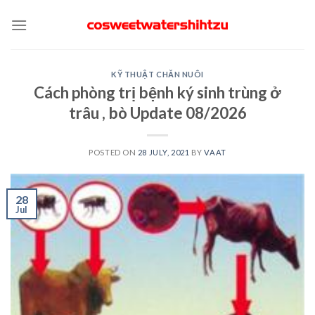
Skip
to
content
KỸ THUẬT CHĂN NUÔI
Cách phòng trị bệnh ký sinh trùng ở
trâu , bò Update 08/2026
POSTED ON
28 JULY, 2021
BY
VAAT
28
Jul