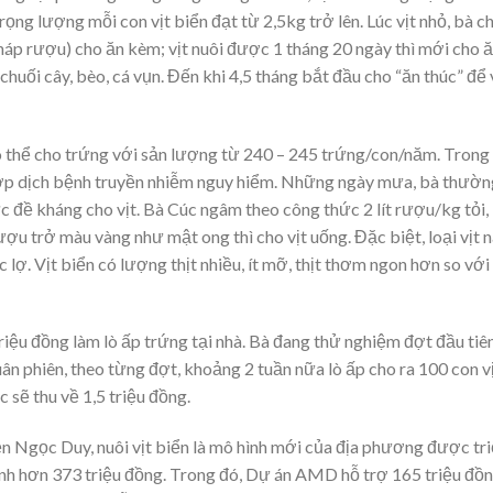
trọng lượng mỗi con vịt biển đạt từ 2,5kg trở lên. Lúc vịt nhỏ, bà c
áp rượu) cho ăn kèm; vịt nuôi được 1 tháng 20 ngày thì mới cho 
chuối cây, bèo, cá vụn. Đến khi 4,5 tháng bắt đầu cho “ăn thúc” để 
 có thể cho trứng với sản lượng từ 240 – 245 trứng/con/năm. Trong
 hợp dịch bệnh truyền nhiễm nguy hiểm. Những ngày mưa, bà thườn
 đề kháng cho vịt. Bà Cúc ngâm theo công thức 2 lít rượu/kg tỏi,
ợu trở màu vàng như mật ong thì cho vịt uống. Đặc biệt, loại vịt 
ợ. Vịt biển có lượng thịt nhiều, ít mỡ, thịt thơm ngon hơn so với 
riệu đồng làm lò ấp trứng tại nhà. Bà đang thử nghiệm đợt đầu tiê
n phiên, theo từng đợt, khoảng 2 tuần nữa lò ấp cho ra 100 con v
 sẽ thu về 1,5 triệu đồng.
Ngọc Duy, nuôi vịt biển là mô hình mới của địa phương được tr
ình hơn 373 triệu đồng. Trong đó, Dự án AMD hỗ trợ 165 triệu đồn