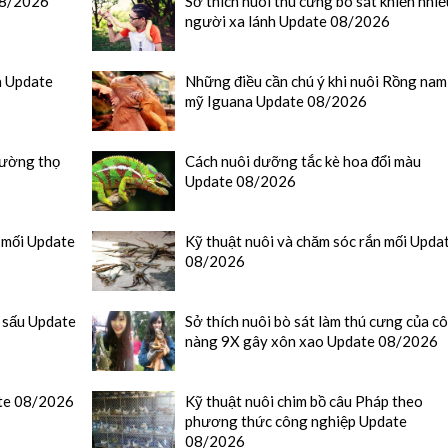
08/2026
Sở thích nuôi thú cưng bò sát khiến nhiề
người xa lánh Update 08/2026
a Update
Những điều cần chú ý khi nuôi Rồng nam
mỹ Iguana Update 08/2026
rường thọ
Cách nuôi dưỡng tắc kè hoa đổi màu
Update 08/2026
n mối Update
Kỹ thuật nuôi và chăm sóc rắn mối Upda
08/2026
á sấu Update
Sở thích nuôi bò sát làm thú cưng của c
nàng 9X gây xôn xao Update 08/2026
ate 08/2026
Kỹ thuật nuôi chim bồ câu Pháp theo
phương thức công nghiệp Update
08/2026