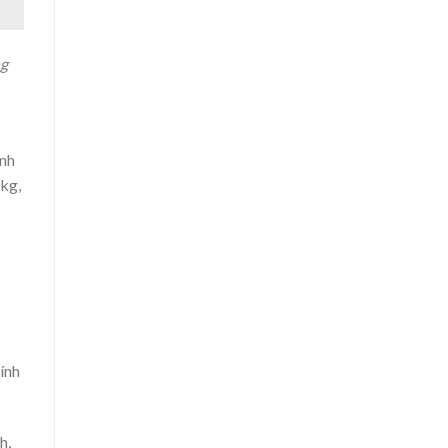
ng
ạnh
/kg,
ính
h,