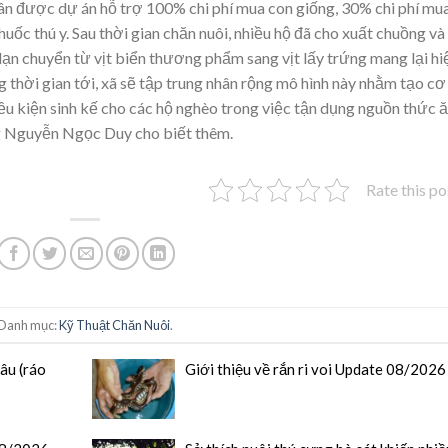
dân được dự án hỗ trợ 100% chi phí mua con giống, 30% chi phí mu
huốc thú y. Sau thời gian chăn nuôi, nhiều hộ đã cho xuất chuồng và
 dạn chuyển từ vịt biển thương phẩm sang vịt lấy trứng mang lại hi
ng thời gian tới, xã sẽ tập trung nhân rộng mô hình này nhằm tạo cơ
iều kiện sinh kế cho các hộ nghèo trong việc tận dụng nguồn thức 
ông Nguyễn Ngọc Duy cho biết thêm.
Rate this po
Danh mục:
Kỹ Thuật Chăn Nuôi
.
râu (ráo
Giới thiệu về rắn ri voi Update 08/2026