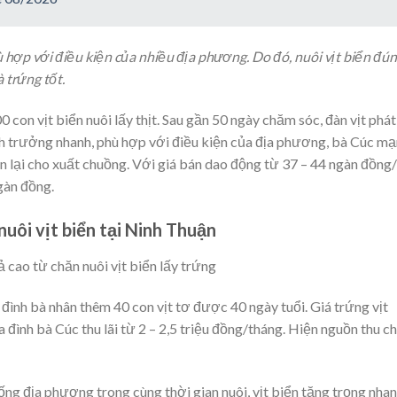
 hợp với điều kiện của nhiều địa phương. Do đó, nuôi vịt biển đú
 trứng tốt.
on vịt biển nuôi lấy thịt. Sau gần 50 ngày chăm sóc, đàn vịt phát
inh trưởng nhanh, phù hợp với điều kiện của địa phương, bà Cúc m
òn lại cho xuất chuồng. Với giá bán dao động từ 37 – 44 ngàn đồng
ngàn đồng.
ôi vịt biển tại Ninh Thuận
a đình bà nhân thêm 40 con vịt tơ được 40 ngày tuổi. Giá trứng vịt
 đình bà Cúc thu lãi từ 2 – 2,5 triệu đồng/tháng. Hiện nguồn thu ch
iống địa phương trong cùng thời gian nuôi, vịt biển tăng trọng nhan