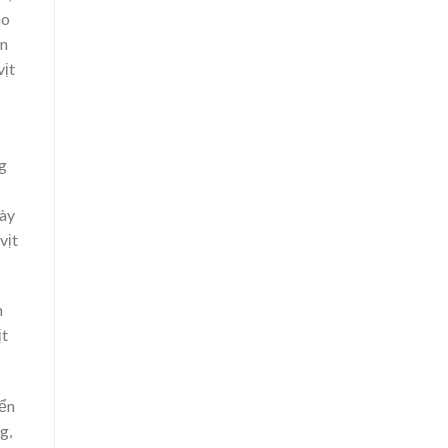
ho
ăn
vịt
g
này
vịt
n
ịt
iển
g,