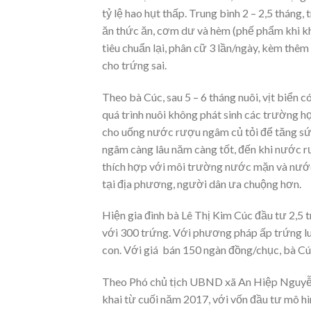
tỷ lệ hao hụt thấp. Trung bình 2 – 2,5 tháng, 
ăn thức ăn, cơm dư và hèm (phế phẩm khi kh
tiêu chuẩn lại, phân cữ 3 lần/ngày, kèm thêm 
cho trứng sai.
Theo bà Cúc, sau 5 – 6 tháng nuôi, vịt biển
quá trình nuôi không phát sinh các trường
cho uống nước rượu ngâm củ tỏi để tăng sức
ngâm càng lâu năm càng tốt, đến khi nước rư
thích hợp với môi trường nước mặn và nước l
tại địa phương, người dân ưa chuộng hơn.
Hiện gia đình bà Lê Thị Kim Cúc đầu tư 2,5 t
với 300 trứng. Với phương pháp ấp trứng luâ
con. Với giá bán 150 ngàn đồng/chục, bà Cúc
Theo Phó chủ tịch UBND xã An Hiệp Nguyễn 
khai từ cuối năm 2017, với vốn đầu tư mô h