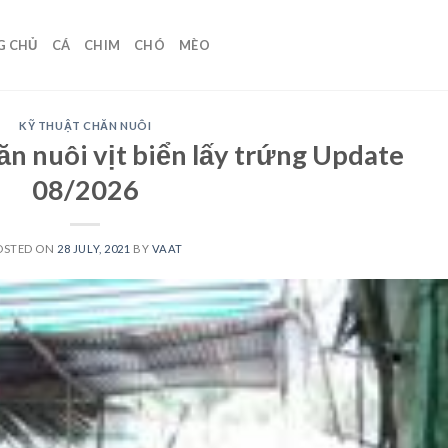
G CHỦ
CÁ
CHIM
CHÓ
MÈO
KỸ THUẬT CHĂN NUÔI
ăn nuôi vịt biển lấy trứng Update
08/2026
OSTED ON
28 JULY, 2021
BY
VAAT