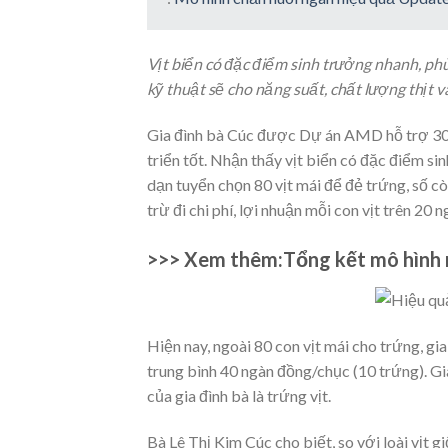
Vịt biển có đặc điểm sinh trưởng nhanh, phù
kỹ thuật sẽ cho năng suất, chất lượng thịt và
Gia đình bà Cúc được Dự án AMD hỗ trợ 300 c
triển tốt. Nhận thấy vịt biển có đặc điểm s
dạn tuyển chọn 80 vịt mái để đẻ trứng, số c
trừ đi chi phí, lợi nhuận mỗi con vịt trên 20 
>>> Xem thêm:Tổng kết mô hình nu
Hiện nay, ngoài 80 con vịt mái cho trứng, gi
trung bình 40 ngàn đồng/chục (10 trứng). Gia
của gia đình bà là trứng vịt.
Bà Lê Thị Kim Cúc cho biết, so với loài vịt g