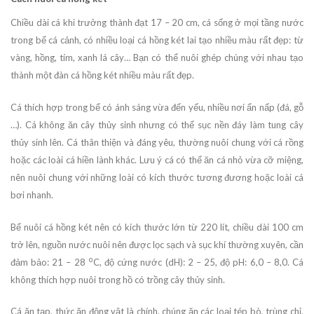
Chiều dài cá khi trưởng thành đạt 17 – 20 cm, cá sống ở mọi tầng nước
trong bể cá cảnh, có nhiều loại cá hồng két lai tạo nhiều màu rất đẹp: từ
vàng, hồng, tím, xanh lá cây… Bạn có thể nuôi ghép chúng với nhau tạo
thành một đàn cá h
ồng két nhiều màu rất đẹp.
Cá thích hợp trong bể có ánh sáng vừa đến yếu, nhiều nơi ẩn nấp (đá, gỗ
…). Cá không ăn cây thủy sinh nhưng có thể sục nền đáy làm tung cây
thủy sinh lên. Cá thân thiện và đáng yêu, thường nuôi chung với cá rồng
hoặc các loài cá hiền lành khác. Lưu ý cá có thể ăn cá nhỏ vừa cỡ miệng,
nên nuôi chung với những loài có kích thước tương đương hoặc loài cá
bơi nhanh.
Bể nuôi cá hồng két nên có kích thước lớn từ 220 lít, chiều dài 100 cm
trở lên, nguồn nước nuôi nên được lọc sạch và sục khí thường xuyên, cần
o
đảm bảo: 21 – 28
C, độ cứng nước (dH): 2 – 25, độ pH: 6,0 – 8,0. Cá
không thích hợp nuôi trong hồ có trồng cây thủy sinh.
Cá ăn tạp, thức ăn động vật là chính, chúng ăn các loại tép bò, trùng chỉ,