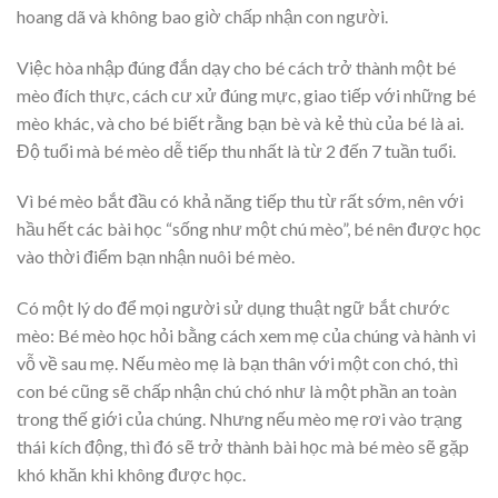
hoang dã và không bao giờ chấp nhận con người.
Việc hòa nhập đúng đắn dạy cho bé cách trở thành một bé
mèo đích thực, cách cư xử đúng mực, giao tiếp với những bé
mèo khác, và cho bé biết rằng bạn bè và kẻ thù của bé là ai.
Độ tuổi mà bé mèo dễ tiếp thu nhất là từ 2 đến 7 tuần tuổi.
Vì bé mèo bắt đầu có khả năng tiếp thu từ rất sớm, nên với
hầu hết các bài học “sống như một chú mèo”, bé nên được học
vào thời điểm bạn nhận nuôi bé mèo.
Có một lý do để mọi người sử dụng thuật ngữ bắt chước
mèo: Bé mèo học hỏi bằng cách xem mẹ của chúng và hành vi
vỗ về sau mẹ. Nếu mèo mẹ là bạn thân với một con chó, thì
con bé cũng sẽ chấp nhận chú chó như là một phần an toàn
trong thế giới của chúng. Nhưng nếu mèo mẹ rơi vào trạng
thái kích động, thì đó sẽ trở thành bài học mà bé mèo sẽ gặp
khó khăn khi không được học.