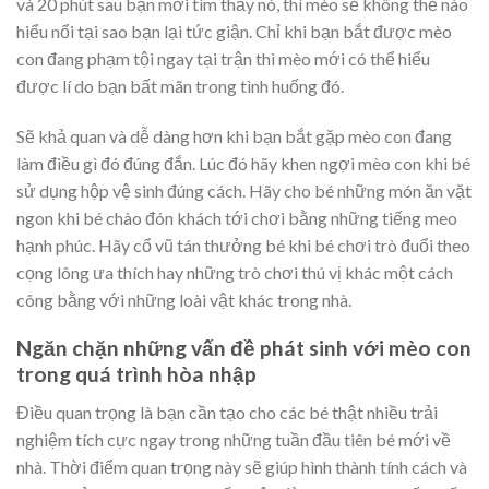
và 20 phút sau bạn mới tìm thấy nó, thì mèo sẽ không thể nào
hiểu nổi tại sao bạn lại tức giận. Chỉ khi bạn bắt được mèo
con đang phạm tội ngay tại trận thì mèo mới có thể hiểu
được lí do bạn bất mãn trong tình huống đó.
Sẽ khả quan và dễ dàng hơn khi bạn bắt gặp mèo con đang
làm điều gì đó đúng đắn. Lúc đó hãy khen ngợi mèo con khi bé
sử dụng hộp vệ sinh đúng cách. Hãy cho bé những món ăn vặt
ngon khi bé chào đón khách tới chơi bằng những tiếng meo
hạnh phúc. Hãy cổ vũ tán thưởng bé khi bé chơi trò đuổi theo
cọng lông ưa thích hay những trò chơi thú vị khác một cách
công bằng với những loài vật khác trong nhà.
Ngăn chặn những vấn đề phát sinh với mèo con
trong quá trình hòa nhập
Điều quan trọng là bạn cần tạo cho các bé thật nhiều trải
nghiệm tích cực ngay trong những tuần đầu tiên bé mới về
nhà. Thời điểm quan trọng này sẽ giúp hình thành tính cách và