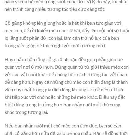
hành vi của bé mèo trong suốt cuộc đời. Vì lý do này, tốt nhất
nên tránh càng nhiều tương tác tiêu cực càng tốt.
Cố gắng không lên giọng hoặc la hét khi bạn tức giận với
mèo con, để rồi khiến mèo con sợ hãi, dấy lên một nỗi sợ hoặc
lo lắng suốt phần đời còn lại, làm cản trở nỗ lực của bạn
trong việc giúp bé thích nghi với môi trường mới.
Hãy chắc chắn rằng cả gia đình bạn đều góp phần giúp bé
quen với nơi ở mới hơn. Đừng quên từ từ giới thiệu mèo con
với các vật nuôi khác để chúng học cách tương tác với nhau
dễ dàng hơn. Ngay cả những chú mèo con hiện đang là thành
viên duy nhất trong gia đình lông lá cũng sẽ trở nên tốt hơn
khi tiếp xúc với chó hoặc những bé mèo khác. Điều này đặc
biệt đúng trong trường hợp bạn nhận nuôi một thú cưng
khác trong tương lai.
Nếu bạn nhận nuôi một chú mèo con đơn độc, bạn sẽ cần
phải cố gắng hơn nữa để giúp bé hòa nhập. Bạn sẽ đồng thời