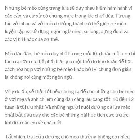
Những bé mèo cùng trang lứa sẽ dạy nhau kiềm hãm hành vi
cào cắn, và cư xử có chừng mực trong lúc chơi đùa. Tương
tác với nhau và với mèo trưởng thành có thể giúp bé mèo
luyện tập và sử dụng ngôn ngữ mèo, xù lông, dựng đuôi và
các vị trí khác của cơ thể.
Mèo lạc đàn- bé mèo duy nhất trong một lứa hoặc một con bị
tách ra sớm có thể phải trải qua một thời kì khó khăn để học
cách hòa hợp với những bé mèo khác bởi vì chúng đơn giản
là không nói cùng một ngôn ngữ.
Vì lý do đó, sẽ thật tốt nếu chúng ta để cho những chú bé mèo
ở với mẹ và anh chị em cùng đàn càng lâu càng tốt; 10 đến 12
tuần là tối ưu nhất. Và những người nuôi dưỡng cả lứa mèo
phải bắt đầu dạy cho các bé những bài học tích cực trước
khi đưa các em về nhà mới.
Tất nhiên, trại cứu dưỡng chó mèo thường không có nhiều