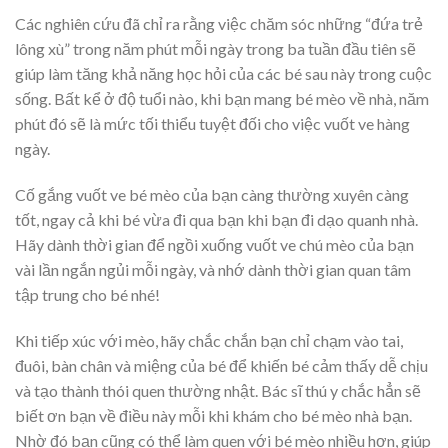
Các nghiên cứu đã chỉ ra rằng việc chăm sóc những “đứa trẻ
lông xù” trong năm phút mỗi ngày trong ba tuần đầu tiên sẽ
giúp làm tăng khả năng học hỏi của các bé sau này trong cuộc
sống. Bất kể ở độ tuổi nào, khi bạn mang bé mèo về nhà, năm
phút đó sẽ là mức tối thiểu tuyệt đối cho việc vuốt ve hàng
ngày.
Cố gắng vuốt ve bé mèo của bạn càng thường xuyên càng
tốt, ngay cả khi bé vừa đi qua bạn khi bạn đi dạo quanh nhà.
Hãy dành thời gian để ngồi xuống vuốt ve chú mèo của bạn
vài lần ngắn ngủi mỗi ngày, và nhớ dành thời gian quan tâm
tập trung cho bé nhé!
Khi tiếp xúc với mèo, hãy chắc chắn bạn chỉ chạm vào tai,
đuôi, bàn chân và miệng của bé để khiến bé cảm thấy dễ chịu
và tạo thành thói quen thường nhật. Bác sĩ thú y chắc hẳn sẽ
biết ơn bạn về điều này mỗi khi khám cho bé mèo nhà bạn.
Nhờ đó bạn cũng có thể làm quen với bé mèo nhiều hơn, giúp