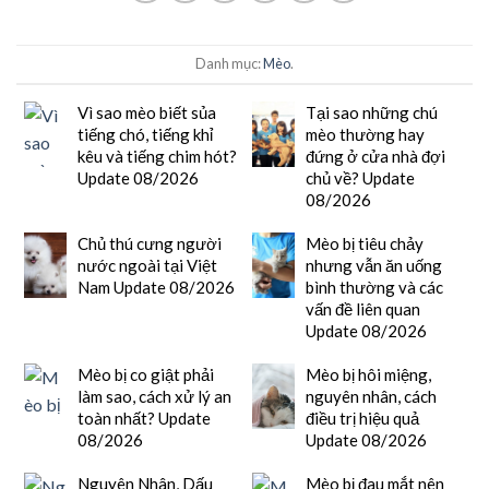
Danh mục:
Mèo
.
Vì sao mèo biết sủa
Tại sao những chú
tiếng chó, tiếng khỉ
mèo thường hay
kêu và tiếng chim hót?
đứng ở cửa nhà đợi
Update 08/2026
chủ về? Update
08/2026
Chủ thú cưng người
Mèo bị tiêu chảy
nước ngoài tại Việt
nhưng vẫn ăn uống
Nam Update 08/2026
bình thường và các
vấn đề liên quan
Update 08/2026
Mèo bị co giật phải
Mèo bị hôi miệng,
làm sao, cách xử lý an
nguyên nhân, cách
toàn nhất? Update
điều trị hiệu quả
08/2026
Update 08/2026
Nguyên Nhân, Dấu
Mèo bị đau mắt nên