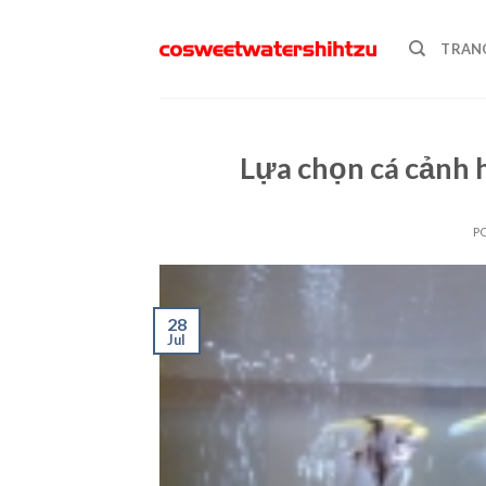
Skip
to
TRAN
content
Lựa chọn cá cảnh
P
28
Jul