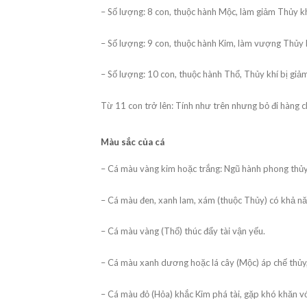
– Số lượng: 8 con, thuộc hành Mộc, làm giảm Thủy khí
– Số lượng: 9 con, thuộc hành Kim, làm vượng Thủy k
– Số lượng: 10 con, thuộc hành Thổ, Thủy khí bị giảm
Từ 11 con trở lên: Tính như trên nhưng bỏ đi hàng chụ
Màu sắc của cá
– Cá màu vàng kim hoặc trắng: Ngũ hành phong thủy t
– Cá màu đen, xanh lam, xám (thuộc Thủy) có khả nă
– Cá màu vàng (Thổ) thúc đẩy tài vận yếu.
– Cá màu xanh dương hoặc lá cây (Mộc) áp chế thủy, 
– Cá màu đỏ (Hỏa) khắc Kim phá tài, gặp khó khăn vớ