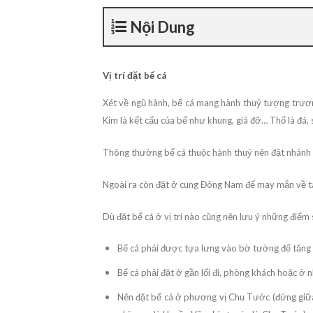
Nội Dung
Vị trí đặt bể cá
Xét về ngũ hành, bể cá mang hành thuỷ tượng trương
Kim là kết cấu của bể như khung, giá đỡ… Thổ là đá,
Thông thường bể cá thuộc hành thuỷ nên đặt nhánh T
Ngoài ra còn đặt ở cung Đông Nam để may mắn về tài
Dù đặt bể cá ở vị trí nào cũng nên lưu ý những điểm 
Bể cá phải được tựa lưng vào bờ tường để tăng đ
Bể cá phải đặt ở gần lối đi, phòng khách hoặc ở 
Nên đặt bể cá ở phương vị Chu Tước (đứng giữa n