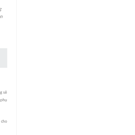
g
an
g sẽ
 phụ
 cho