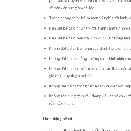
phía sau là Huyền Vũ, phía trước là Chu Tước) mớ
sẽ dẫn đến suy giảm tài lộc.
Trong phong thủy, bể cá mang ý nghĩa tốt lành,
Nên đặt bể cá ở những vị trí ít ánh sáng tự nhiên 
Nên đặt bể cá ở bên trái cửa chính (từ trong nhà 
Không đặt bể cá bên phải của chính (từ trong nhà
Không đặt bể cá thẳng hướng cửa chính nhìn vào
Không đặt bể cá dưới tượng thờ các thần, đặc biệ
gia chủ khuynh gia bại sản.
Không đặt bể cá trong bếp hoặc đối diện với bếp
Không tận dụng gầm cầu thang để đặt bể cá vì g
gầm cầu thang.
Hình dáng bể cá
– Hình tròn (thuộc hành Kim): Rất tốt vì kim sinh thủy