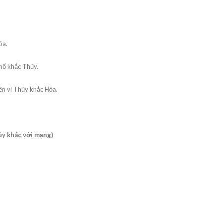
òa.
Thổ khắc Thủy.
ên vì Thủy khắc Hỏa.
y khác với mạng)