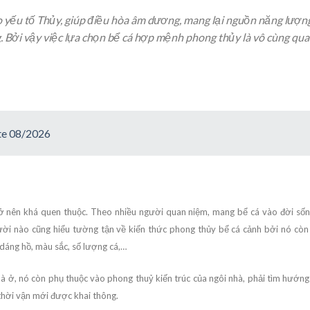
o yếu tố Thủy, giúp điều hòa âm dương, mang lại nguồn năng lượn
g. Bởi vậy việc lựa chọn bể cá hợp mệnh phong thủy là vô cùng qu
te 08/2026
rở nên khá quen thuộc. Theo nhiều người quan niệm, mang bể cá vào đời sốn
người nào cũng hiểu tường tận về kiến thức phong thủy bể cá cảnh bởi nó còn
h dáng hồ, màu sắc, số lượng cá,…
à ở, nó còn phụ thuộc vào phong thuỷ kiến trúc của ngôi nhà, phải tìm hướng
thời vận mới được khai thông.