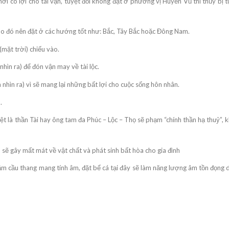
i có lợi cho tài vận, tuyệt đối không đặt ở phương vị Huyền Vũ thì thủy bị tụ
 do đó nên đặt ở các hướng tốt như: Bắc, Tây Bắc hoặc Đông Nam.
(mặt trời) chiếu vào.
nhìn ra) để đón vận may về tài lộc.
 nhìn ra) vì sẽ mang lại những bất lợi cho cuộc sống hôn nhân.
.
t là thần Tài hay ông tam đa Phúc – Lộc – Thọ sẽ phạm “chính thần hạ thuỷ”, 
 sẽ gây mất mát về vật chất và phát sinh bất hòa cho gia đình
ầm cầu thang mang tính âm, đặt bể cá tại đây sẽ làm năng lượng âm tồn đọng 