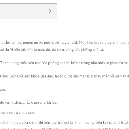
 cho tài lộc, nguồn nước nuôi dưỡng vạn vật. Mộc tức là cây thuỷ sinh trong
 sỏi dưới nền bể. Hỏa là màu đỏ, da cam, vàng của những chú cá.
hanh long phía bên trái của phòng khách, kể từ trong nhà nhìn ra phía trước.
 lộc, Đông về sức khoẻ, gia đạo, hoặc cung Bắc mang lại may mắn về sự nghi
sau:
ộ vững chãi, chắc chắn cho tài lộc.
những nơi trang trọng.
hà nhìn ra cửa chính thì bên tay trái gọi là Thanh Long, bên tay phải là Bạc