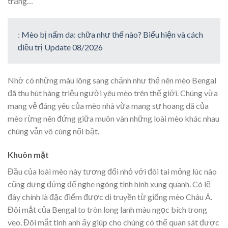
trắng…
:
Mèo bị nấm da: chữa như thế nào? Biểu hiện và cách
điều trị Update 08/2026
Nhờ có những màu lông sang chảnh như thế nên mèo Bengal
đã thu hút hàng triệu người yêu mèo trên thế giới. Chúng vừa
mang vẻ đáng yêu của mèo nhà vừa mang sự hoang dã của
mèo rừng nên đứng giữa muôn vàn những loài mèo khác nhau
chúng vẫn vô cùng nổi bật.
Khuôn mặt
Đầu của loài mèo này tương đối nhỏ với đôi tai mỏng lúc nào
cũng dựng đứng để nghe ngóng tình hình xung quanh. Có lẽ
đây chính là đặc điểm được di truyền từ giống mèo Châu Á.
Đôi mắt của Bengal to tròn long lanh màu ngọc bích trong
veo. Đôi mắt tinh anh ấy giúp cho chúng có thể quan sát được