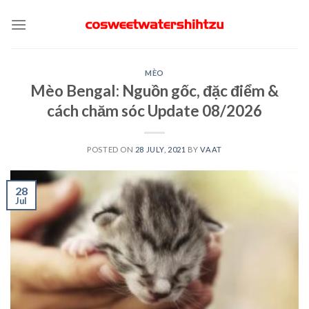
Skip
to
content
MÈO
Mèo Bengal: Nguồn gốc, đặc điểm &
cách chăm sóc Update 08/2026
POSTED ON
28 JULY, 2021
BY
VAAT
28
Jul