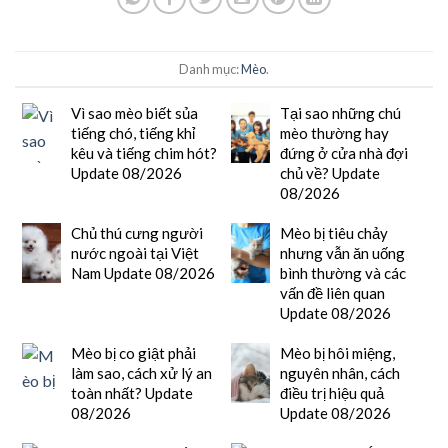
Danh mục:
Mèo
.
Vì sao mèo biết sủa
Tại sao những chú
tiếng chó, tiếng khỉ
mèo thường hay
kêu và tiếng chim hót?
đứng ở cửa nhà đợi
Update 08/2026
chủ về? Update
08/2026
Chủ thú cưng người
Mèo bị tiêu chảy
nước ngoài tại Việt
nhưng vẫn ăn uống
Nam Update 08/2026
bình thường và các
vấn đề liên quan
Update 08/2026
Mèo bị co giật phải
Mèo bị hôi miệng,
làm sao, cách xử lý an
nguyên nhân, cách
toàn nhất? Update
điều trị hiệu quả
08/2026
Update 08/2026