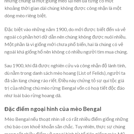
nhưng chúng là một giống mèo lại nên đã từng có một
khoảng thời gian dài chúng không được công nhận là một
dòng mèo riêng biệt.
Đặc biệt vào những năm 1900, do mới được biết đến và vẻ
ngoài có phần hơi dữ dằn nên chúng không được nuôi nhiều.
Một phần là vì giống mới chưa phổ biến, hai là chúng có vẻ
ngoài khá giống hổ nên không có nhiều người tìm mua chúng.
Sau 1900, khi đã được nghiên cứu và công nhận độ lành tính,
dù nằm trong danh sách mèo hoang (List of Felids), người ta
đã săn lùng chúng ráo riết. Điều này chứng tỏ sự quí tộc giá
trị của những chú mèo rừng Bengal vốn có hoạ tiết độc đáo
như loài báo rừng hoang dã.
Đặc điểm ngoại hình của mèo Bengal
Mèo Bengal nếu thoạt nhìn sẽ có rất nhiều điểm giống những
chú báo con khoẻ khoắn săn chắc. Tuy nhiên, thực sự chúng
mang rất nhiều điểm về ngoại hình từ tổ tiên giống mèo Mỹ