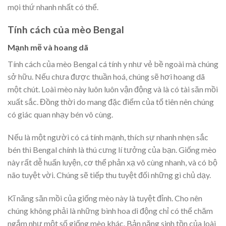
mọi thứ nhanh nhất có thể.
Tính cách của mèo Bengal
Mạnh mẽ và hoang dã
Tính cách của mèo Bengal cá tính y như vẻ bề ngoài mà chúng
sở hữu. Nếu chưa được thuần hoá, chúng sẽ hơi hoang dã
một chút. Loài mèo này luôn luôn vận động và là có tài săn mồi
xuất sắc. Đồng thời do mang đặc điểm của tổ tiên nên chúng
có giác quan nhạy bén vô cùng.
Nếu là một người có cá tính mạnh, thích sự nhanh nhẹn sắc
bén thì Bengal chính là thú cưng lí tưởng của bạn. Giống mèo
này rất dễ huấn luyện, cơ thể phản xạ vô cùng nhanh, và có bộ
não tuyệt vời. Chúng sẽ tiếp thu tuyệt đối những gì chủ dạy.
Kĩ năng săn mồi của giống mèo này là tuyệt đỉnh. Cho nên
chúng không phải là những bình hoa di động chỉ có thể chăm
ngắm như một số giống mèo khác. Bản năng sinh tồn của loài