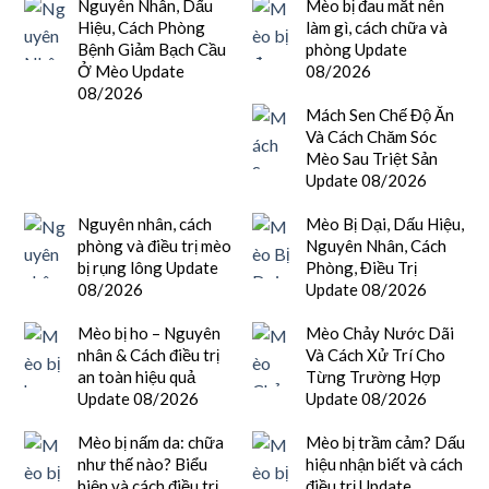
Nguyên Nhân, Dấu
Mèo bị đau mắt nên
Hiệu, Cách Phòng
làm gì, cách chữa và
Bệnh Giảm Bạch Cầu
phòng Update
Ở Mèo Update
08/2026
08/2026
Mách Sen Chế Độ Ăn
Và Cách Chăm Sóc
Mèo Sau Triệt Sản
Update 08/2026
Nguyên nhân, cách
Mèo Bị Dại, Dấu Hiệu,
phòng và điều trị mèo
Nguyên Nhân, Cách
bị rụng lông Update
Phòng, Điều Trị
08/2026
Update 08/2026
Mèo bị ho – Nguyên
Mèo Chảy Nước Dãi
nhân & Cách điều trị
Và Cách Xử Trí Cho
an toàn hiệu quả
Từng Trường Hợp
Update 08/2026
Update 08/2026
Mèo bị nấm da: chữa
Mèo bị trầm cảm? Dấu
như thế nào? Biểu
hiệu nhận biết và cách
hiện và cách điều trị
điều trị Update