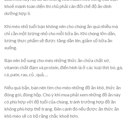
khoẻ mạnh toàn diện thì chủ phải cân đối chế độ ăn dinh
dưỡng hợp lí.
Khi mèo nhỏ tuổi bạn không nên cho chúng ăn quá nhiều mà
chỉ cần một lượng nhỏ cho mỗi bữa ăn. Khi chúng lớn dần,
lượng thực phẩm sẽ được tăng dần lên, giảm số bữa ăn
xuống.
Bạn nên bổ sung cho mèo những thức ăn chứa chất xơ,
vitamin chất đạm và protein, điển hình là ở các loại thịt bò, gà,
cá, pate, rau, củ , quả….
Nếu quá bận, bạn nên tìm cho mèo những đồ ăn khô, thức ăn
đóng gói, đóng hộp. Chú ý khi mua phải xem những đồ ăn này
có phù hợp với độ tuổi của chúng, tránh trường hợp đồ ăn
không phù hợp thể trạng. Bên cạnh đó nếu được ăn thức ăn
khô mèo sẽ có bộ răng chắc khoẻ hơn.