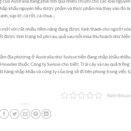
của Australia đang phải tốn quá nhiều chi phí cho các loại nguyên
ỏ nhập khẩu nguyên liệu dược phẩm và thực phẩm mà thay vào đó là
nh, súp lơ, cà rốt, cà chua…
 mới với rất nhiều tiềm năng đang được hình thành cho người nô
yết được tình trạng bỏ phí rau, quả sau mỗi mùa thu hoạch như hiện
ẩm địa phương ở Australia như Swisse hiện đang nhập khẩu nhiều
 Howden thuộc Công ty Swisse cho biết: Trái cây và rau quả trồng 
ặt hàng nhập khẩu và công ty của ông sẽ đi tiên phong trong việc t
Rate this po