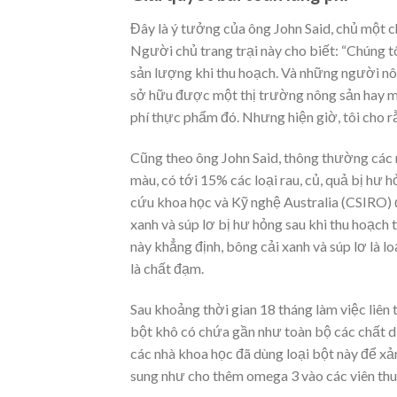
Đây là ý tưởng của ông John Said, chủ một ch
Người chủ trang trại này cho biết: “Chúng tô
sản lượng khi thu hoạch. Và những người nôn
sở hữu được một thị trường nông sản hay một
phí thực phẩm đó. Nhưng hiện giờ, tôi cho rằ
Cũng theo ông John Said, thông thường các n
màu, có tới 15% các loại rau, củ, quả bị hư
cứu khoa học và Kỹ nghệ Australia (CSIRO) đ
xanh và súp lơ bị hư hỏng sau khi thu hoạch
này khẳng định, bông cải xanh và súp lơ là l
là chất đạm.
Sau khoảng thời gian 18 tháng làm việc liên 
bột khô có chứa gần như toàn bộ các chất 
các nhà khoa học đã dùng loại bột này để xả
sung như cho thêm omega 3 vào các viên thu