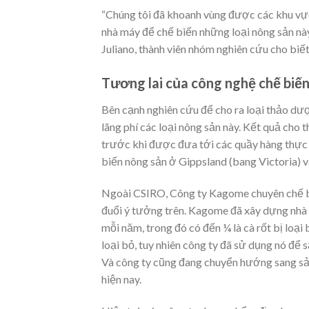
“Chúng tôi đã khoanh vùng được các khu vực 
nhà máy để chế biến những loại nông sản nà
Juliano, thành viên nhóm nghiên cứu cho biế
Tương lai của công nghệ chế biến
Bên cạnh nghiên cứu để cho ra loại thảo dư
lãng phí các loại nông sản này. Kết quả cho t
trước khi được đưa tới các quầy hàng thực
biến nông sản ở Gippsland (bang Victoria) v
Ngoài CSIRO, Công ty Kagome chuyên chế biế
đuổi ý tưởng trên. Kagome đã xây dựng nhà 
mỗi năm, trong đó có đến ¼ là cà rốt bị loại 
loại bỏ, tuy nhiên công ty đã sử dụng nó để sả
Và công ty cũng đang chuyển hướng sang sản
hiện nay.