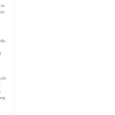
các
blo
việc
ế
 rốt
ị
.
ung