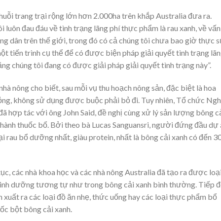
uỗi trang trại rộng lớn hơn 2.000ha trên khắp Australia đưa ra.
i luôn đau đáu về tình trạng lãng phí thực phẩm là rau xanh, về vấn
g dân trên thế giới, trong đó có cả chúng tôi chưa bao giờ thực 
 tiến trình cụ thể để có được biện pháp giải quyết tình trạng lã
ng chúng tôi đang có được giải pháp giải quyết tình trạng này”.
hà nông cho biết, sau mỗi vụ thu hoạch nông sản, đặc biệt là hoa
 hỏng, không sử dụng được buộc phải bỏ đi. Tuy nhiên, Tổ chức Ngh
ã hợp tác với ông John Said, đề nghị cùng xử lý sản lượng bông c
 thành thuốc bổ. Bởi theo bà Lucas Sanguansri, người đứng đầu dự
oại rau bổ dưỡng nhất, giàu protein, nhất là bông cải xanh có đến 
tục, các nhà khoa học và các nhà nông Australia đã tạo ra được loạ
dinh dưỡng tương tự như trong bông cải xanh bình thường. Tiếp đ
n xuất ra các loại đồ ăn nhẹ, thức uống hay các loại thực phẩm bổ
ốc bột bông cải xanh.