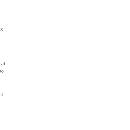
ng
tại
ạo
st