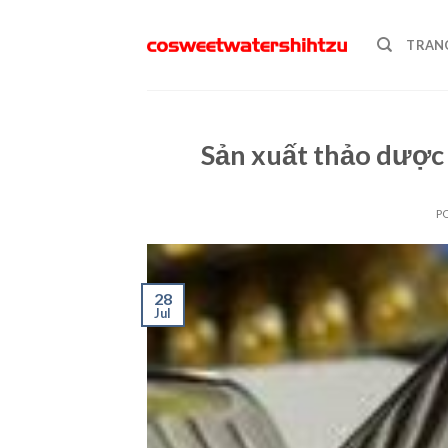
Skip
to
TRAN
content
Sản xuất thảo dược 
P
28
Jul