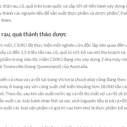
thải rau, củ, quả trên toàn quốc và sắp tới sẽ tiến hành xây dựng 
y thành các nguyên liệu để sản xuất thực phẩm và dược phẩm”, Pa
t thêm.
 rau, quả thành thảo dược
ợc mới, CSIRO đã thực hiện một nghiên cứu độc lập liên quan đến 
hấy có đến 1,5 triệu tấn rau, củ, quả bị vứt bỏ sau khi thu hoạch và
 phẩm trong siêu thị. Hiện CSIRO đang cho xây dựng 2 nhà máy ch
à Townsville (bang Queensland) của Australia.
n cà chua và cà rốt tại bang Victoria (Australia) cũng đang theo
máy ở bang này với công suất chế biến khoảng hơn 18.000 tấn cà
bỏ. Theo đó, sau khi sản xuất nước ép cà rốt thì chất xơ cà rốt sẽ b
n xuất các loại bánh nhân thịt và xúc xích (nguyên liệu là bã cà rốt)
 xuất các loại sản phẩm có giá trị cao hơn như là thực phẩm bổ s