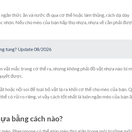
 ngăn thức ăn và nước đi qua cơ thể hoặc làm thủng, rách dạ dày
óc nhọn. Nếu chú mèo của bạn hấp thụ nhựa, nhựa sẽ cần phải đư
ung tung? Update 08/2026
ôn vật mắc trong cơ thể ra, nhưng không phải đồ vật nhựa nào bị 
 quyết được.
t hoặc nội soi để loại bỏ vật lạ ra khỏi cơ thể chú mèo của bạn. 
 thể có rủi ro riêng, vì vậy cách tốt nhất là luôn ngăn mèo của bạn 
ựa bằng cách nào?
 ở mèo. Pheromone có thể giúp mèo thư giãn trong môi trường mới