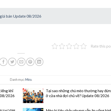
 giá bán Update 08/2026
Rate this po
Danh mục:
Mèo
.
tiếng khỉ
Tại sao những chú mèo thường hay đứ
e 08/2026
ở cửa nhà đợi chủ về? Update 08/2026
 tại Việt
Mèo bị tiêu chảy nhưng vẫn ăn uống bìn