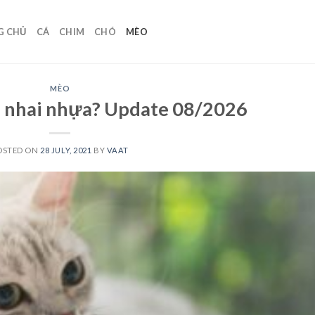
G CHỦ
CÁ
CHIM
CHÓ
MÈO
MÈO
ại nhai nhựa? Update 08/2026
OSTED ON
28 JULY, 2021
BY
VAAT