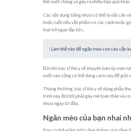
thể nuốt chúng và gây ra nhiều hậu quả khác.
Các vật dụng bằng nhựa có thể là vật cản và
hoặc ruột nếu vật phẩm có các cạnh hoặc g
loại bỏ ngay lập tức.
:
Làm thế nào để ngăn mèo con cào cắn l
Đôi khi bác sĩ thú y sẽ khuyên bạn ép mèo n
nuốt vào cũng có thể dùng cách này để giải
Thông thường, bác sĩ thú y sẽ dùng phẫu thuậ
trình này đòi hỏi phải gây mê toàn thân và có
nhựa ngay từ đầu.
Ngăn mèo của bạn nhai nh
Bạn có thể giảm bớt căng thẳng và lo lắng