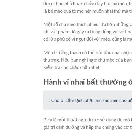
được bao phủ hoặc chứa đầy bạc hà mèo, th
là bé mèo quá tò mò nên muốn nhai thử mà th
Một số chú mèo thích phiêu lưu hơn những ch
khi vật phẩm đó gây ra tiếng động vui vẻ hoặ
có lớp phủ có vị ngọt đối với mèo, cũng là mộ
Mèo trưởng thành có thể bắt đầu nhai nhựa n
thương. Nếu bạn nghi ngờ chú mèo của bạn b
kiểm tra cho chắc chắn nhé!
Hành vi nhai bất thường 
:
Chó bị cảm lạnh phải làm sao, nên cho 
Pica là một thuật ngữ được sử dụng để mô t
giá trị dinh dưỡng và hấp thụ chúng vào cơ t