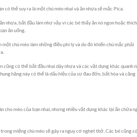
ạn có thể suy ra là một chú mèo nhai và ăn nhựa sẽ mắc Pica.
ăn nhựa, bắt đầu làm như vậy vì các bé thấy ăn nó ngon hoặc thích
loạn ăn uống.
n một chú mèo làm những điều phi lý và do đó khiến chú mắc phải
a.
 cũng có thể bắt đầu nhai dây nhựa và các vật dụng khác quanh 
hung hăng này có thể là dấu hiệu của sự đau đớn, bất hòa và căng
n cho mèo của bạn nhai, nhưng nhiều vật dụng khác lại ẩn chứa n
trong miệng chú mèo sẽ gây ra nguy cơ nghẹt thở. Các bé cũng c