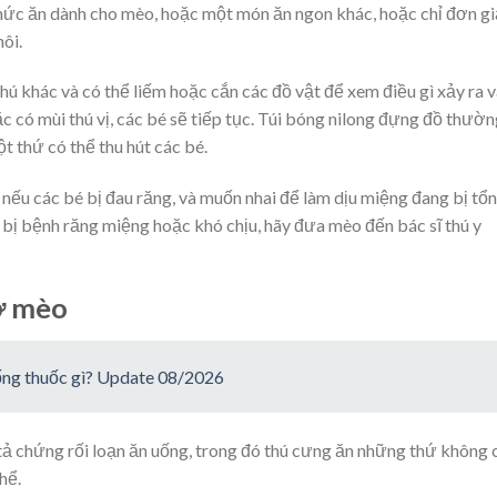
ức ăn dành cho mèo, hoặc một món ăn ngon khác, hoặc chỉ đơn g
ôi.
ú khác và có thể liếm hoặc cắn các đồ vật để xem điều gì xảy ra 
c có mùi thú vị, các bé sẽ tiếp tục. Túi bóng nilong đựng đồ thườ
t thứ có thể thu hút các bé.
ếu các bé bị đau răng, và muốn nhai để làm dịu miệng đang bị tổn
ị bệnh răng miệng hoặc khó chịu, hãy đưa mèo đến bác sĩ thú y
ở mèo
uống thuốc gì? Update 08/2026
ả chứng rối loạn ăn uống, trong đó thú cưng ăn những thứ không 
hể.