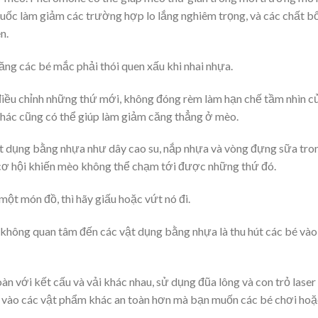
huốc làm giảm các trường hợp lo lắng nghiêm trọng, và các chất b
n.
ng các bé mắc phải thói quen xấu khi nhai nhựa.
điều chỉnh những thứ mới, không đóng rèm làm hạn chế tầm nhìn c
khác cũng có thể giúp làm giảm căng thẳng ở mèo.
ật dụng bằng nhựa như dây cao su, nắp nhựa và vòng đựng sữa tro
 cơ hội khiến mèo không thể chạm tới được những thứ đó.
t món đồ, thì hãy giấu hoặc vứt nó đi.
 không quan tâm đến các vật dụng bằng nhựa là thu hút các bé vào
n với kết cấu và vải khác nhau, sử dụng đũa lông và con trỏ laser
bé vào các vật phẩm khác an toàn hơn mà bạn muốn các bé chơi hoặ