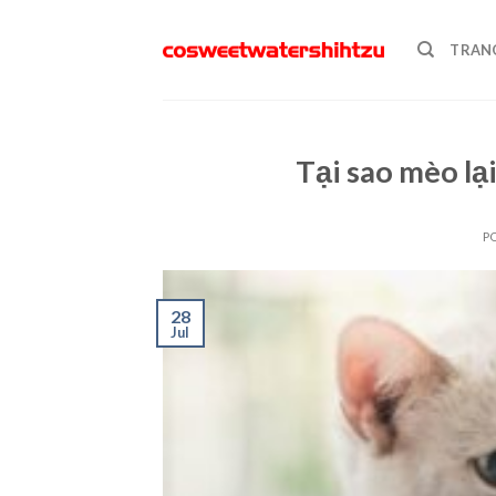
Skip
to
TRAN
content
Tại sao mèo l
P
28
Jul