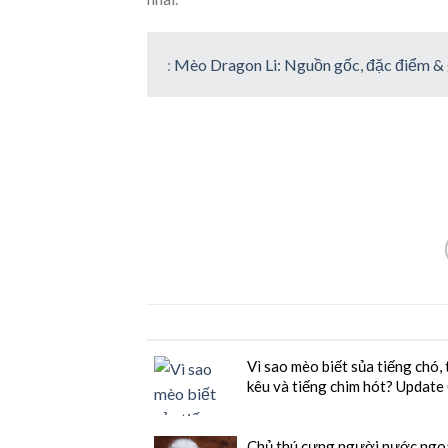
:
Mèo Dragon Li: Nguồn gốc, đặc điểm &
Vì sao mèo biết sủa tiếng chó, 
kêu và tiếng chim hót? Updat
Chủ thú cưng người nước ngoài