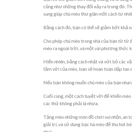
cũng như những thay đổi xảy ra trong đó. T
sung giúp chú mèo thư giãn một cách tự nhiê
Bằng cách đó, bạn có thể sẽ giảm bớt khả nă
Cho phép chú mèo trong nhà của bạn từ từ 
mèo ra ngoài trời, và một vài phương thức 
Hiển nhiên, bằng cách nhặt và vứt bỏ các v
tầm với của mèo, bạn sẽ hoàn toàn dập tan
Nếu bạn không muốn chú mèo của bạn nhai mộ
Cuối cùng, một cách tuyệt vời để khiến mèo
các thứ không phải là nhựa.
Tặng mèo những món đồ chơi vui nhộn, an toà
giải trí, và sử dụng bạc hà mèo để thu hút 
nhai.