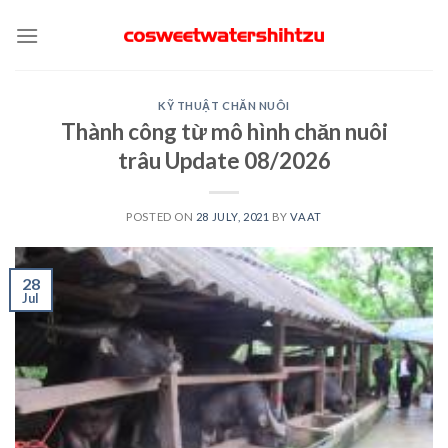
Skip
to
content
KỸ THUẬT CHĂN NUÔI
Thành công từ mô hình chăn nuôi
trâu Update 08/2026
POSTED ON
28 JULY, 2021
BY
VAAT
28
Jul