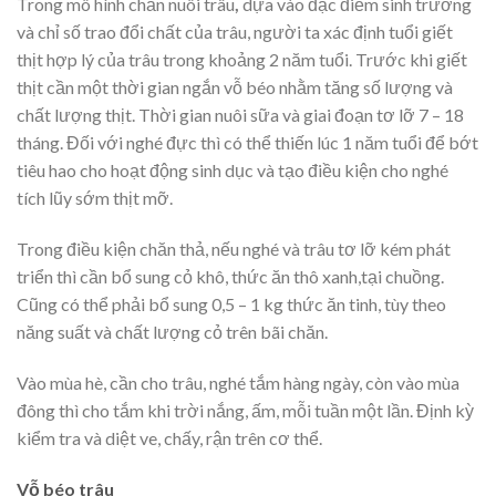
Trong mô hình chăn nuôi trâu
,
dựa vào đặc điểm sinh trưởng
và chỉ số trao đổi chất của trâu, người ta xác định tuổi giết
thịt hợp lý của trâu trong khoảng 2 năm tuổi. Trước khi giết
thịt cần một thời gian ngắn vỗ béo nhằm tăng số lượng và
chất lượng thịt. Thời gian nuôi sữa và giai đoạn tơ lỡ 7 – 18
tháng. Đối với nghé đực thì có thể thiến lúc 1 năm tuổi để bớt
tiêu hao cho hoạt động sinh dục và tạo điều kiện cho nghé
tích lũy sớm thịt mỡ.
Trong điều kiện chăn thả, nếu nghé và trâu tơ lỡ kém phát
triển thì cần bổ sung cỏ khô, thức ăn thô xanh,tại chuồng.
Cũng có thể phải bổ sung 0,5 – 1 kg thức ăn tinh, tùy theo
năng suất và chất lượng cỏ trên bãi chăn.
Vào mùa hè, cần cho trâu, nghé tắm hàng ngày, còn vào mùa
đông thì cho tắm khi trời nắng, ấm, mỗi tuần một lần. Định kỳ
kiểm tra và diệt ve, chấy, rận trên cơ thể.
Vỗ béo trâu