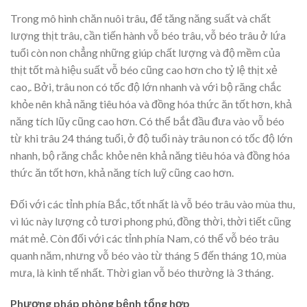
Trong mô hình chăn nuôi trâu
,
để tăng năng suất và chất
lượng thịt trâu, cần tiến hành vỗ béo trâu, vỗ béo trâu ở lứa
tuổi còn non chẳng những giúp chất lượng và độ mềm của
thịt tốt mà hiệu suất vỗ béo cũng cao hơn cho tỷ lệ thịt xẻ
cao,. Bởi, trâu non có tốc độ lớn nhanh và với bộ răng chắc
khỏe nên khả năng tiêu hóa và đồng hóa thức ăn tốt hơn, khả
năng tích lũy cũng cao hơn. Có thể bắt đầu đưa vào vỗ béo
từ khi trâu 24 tháng tuổi, ở độ tuổi này trâu non có tốc độ lớn
nhanh, bộ răng chắc khỏe nên khả năng tiêu hóa và đồng hóa
thức ăn tốt hơn, khả năng tích luỹ cũng cao hơn.
Đối với các tỉnh phía Bắc, tốt nhất là vỗ béo trâu vào mùa thu,
vì lúc này lượng cỏ tươi phong phú, đồng thời, thời tiết cũng
mát mẻ. Còn đối với các tỉnh phía Nam, có thể vỗ béo trâu
quanh năm, nhưng vỗ béo vào từ tháng 5 đến tháng 10, mùa
mưa, là kinh tế nhất. Thời gian vỗ béo thường là 3 tháng.
Phương pháp phòng bệnh tổng hợp