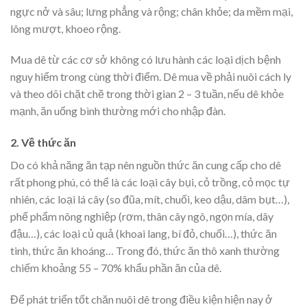
ngực nở và sâu; lưng phẳng và rộng; chân khỏe; da mềm mại,
lông mượt, khoeo rộng.
Mua dê từ các cơ sở không có lưu hành các loại dịch bệnh
nguy hiểm trong cùng thời điểm. Dê mua về phải nuôi cách ly
và theo dõi chặt chẽ trong thời gian 2 – 3 tuần, nếu dê khỏe
mạnh, ăn uống bình thường mới cho nhập đàn.
2. Về thức ăn
Do có khả năng ăn tạp nên nguồn thức ăn cung cấp cho dê
rất phong phú, có thể là các loại cây bụi, cỏ trồng, cỏ mọc tự
nhiên, các loại lá cây (so đũa, mít, chuối, keo dậu, dâm bụt…),
phế phẩm nông nghiệp (rơm, thân cây ngô, ngọn mía, dây
đậu…), các loại củ quả (khoai lang, bí đỏ, chuối…), thức ăn
tinh, thức ăn khoáng… Trong đó, thức ăn thô xanh thường
chiếm khoảng 55 – 70% khẩu phần ăn của dê.
Để phát triển tốt chăn nuôi dê trong điều kiện hiện nay ở