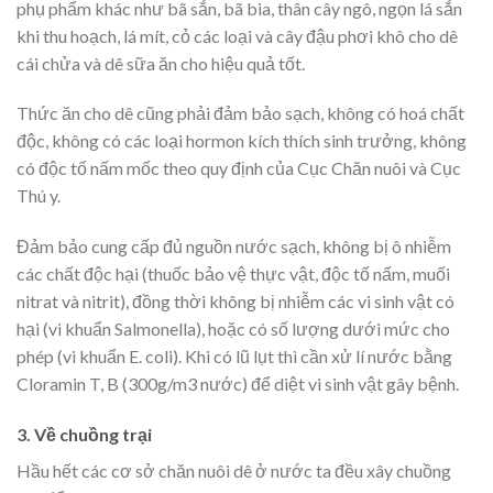
phụ phẩm khác như bã sắn, bã bia, thân cây ngô, ngọn lá sắn
khi thu hoạch, lá mít, cỏ các loại và cây đậu phơi khô cho dê
cái chửa và dê sữa ăn cho hiệu quả tốt.
Thức ăn cho dê cũng phải đảm bảo sạch, không có hoá chất
độc, không có các loại hormon kích thích sinh trưởng, không
có độc tố nấm mốc theo quy định của Cục Chăn nuôi và Cục
Thú y.
Đảm bảo cung cấp đủ nguồn nước sạch, không bị ô nhiễm
các chất độc hại (thuốc bảo vệ thực vật, độc tố nấm, muối
nitrat và nitrit), đồng thời không bị nhiễm các vi sinh vật có
hại (vi khuẩn Salmonella), hoặc có số lượng dưới mức cho
phép (vi khuẩn E. coli). Khi có lũ lụt thì cần xử lí nước bằng
Cloramin T, B (300g/m3 nước) để diệt vi sinh vật gây bệnh.
3. Về chuồng trại
Hầu hết các cơ sở chăn nuôi dê ở nước ta đều xây chuồng