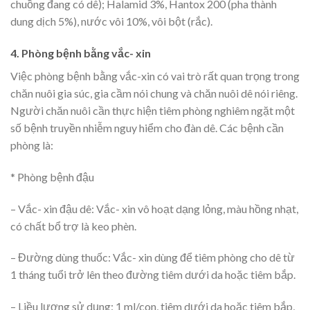
chuồng đang có dê); Halamid 3%, Hantox 200 (pha thành
dung dịch 5%), nước vôi 10%, vôi bột (rắc).
4. Phòng bệnh bằng vắc- xin
Việc phòng bệnh bằng vắc-xin có vai trò rất quan trọng trong
chăn nuôi gia súc, gia cầm nói chung và chăn nuôi dê nói riêng.
Người chăn nuôi cần thực hiện tiêm phòng nghiêm ngặt một
số bệnh truyền nhiễm nguy hiểm cho đàn dê. Các bệnh cần
phòng là:
* Phòng bệnh đậu
– Vắc- xin đậu dê: Vắc- xin vô hoạt dạng lỏng, màu hồng nhạt,
có chất bổ trợ là keo phèn.
– Đường dùng thuốc: Vắc- xin dùng để tiêm phòng cho dê từ
1 tháng tuổi trở lên theo đường tiêm dưới da hoặc tiêm bắp.
– Liều lượng sử dụng: 1 ml/con, tiêm dưới da hoặc tiêm bắp,