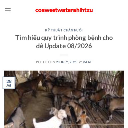
Skip
to
content
KỸ THUẬT CHĂN NUÔI
Tìm hiểu quy trình phòng bệnh cho
dê Update 08/2026
POSTED ON
28 JULY, 2021
BY
VAAT
28
Jul