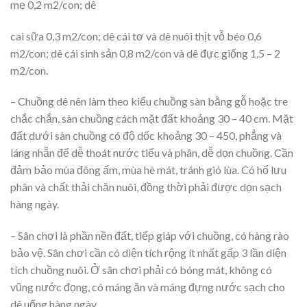
mẹ 0,2 m2/con; dê
cai sữa 0,3 m2/con; dê cái tơ và dê nuôi thịt vỗ béo 0,6
m2/con; dê cái sinh sản 0,8 m2/con và dê đực giống 1,5 – 2
m2/con.
– Chuồng dê nên làm theo kiểu chuồng sàn bằng gỗ hoặc tre
chắc chắn, sàn chuồng cách mặt đất khoảng 30 – 40 cm. Mặt
đất dưới sàn chuồng có độ dốc khoảng 30 – 450, phẳng và
láng nhẵn để dễ thoát nước tiểu và phân, dễ dọn chuồng. Cần
đảm bảo mùa đông ấm, mùa hè mát, tránh gió lùa. Có hố lưu
phân và chất thải chăn nuôi, đồng thời phải được dọn sạch
hàng ngày.
– Sân chơi là phần nền đất, tiếp giáp với chuồng, có hàng rào
bảo vệ. Sân chơi cần có diện tích rộng ít nhất gấp 3 lần diện
tích chuồng nuôi. Ở sân chơi phải có bóng mát, không có
vũng nước đọng, có máng ăn và máng đựng nước sạch cho
dê uống hàng ngày.