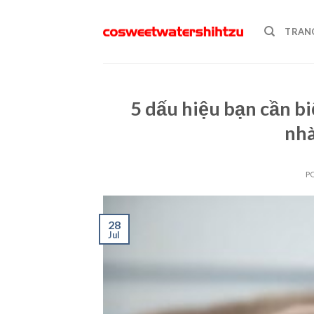
Skip
to
TRAN
content
5 dấu hiệu bạn cần bi
nh
P
28
Jul