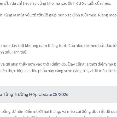
n dần dà chỉ tiêu này cũng khó mà xác định được tuổi của mèo.
, răng là một yếu tố tốt để giúp bạn xác định tuổi mèo. Riêng mèo
 (tuổi dậy thì) khoảng năm tháng tuổi. Dấu hiệu bé mèo bắt đầu l
h dấu lãnh thổ.
 và dễ nhìn thấy hơn vào thời điểm đó. Đây cũng là thời điểm mà 
 nên thực hiện ca tiểu phẫu này càng sớm càng tốt, vì để mèo lớn 
ho Từng Trường Hợp Update 08/2026
hoảng từ năm đến mười hai tháng. Và mèo cái động dục rất dễ qu