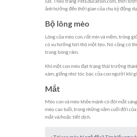
sát. Theo trang PetEducation.com, thời lượ
ảnh hưởng đến thời gian của chu kỳ động dục
Bộ lông mèo
Lông của mèo con, rất mịn và mềm, trông giố
có xu hướng hơi thô một tẹo. Nó cũng có th
trong bóng râm.
Khi một con mèo đạt trạng thái trưởng thành
xám, giống như tóc bạc của con người khi gi
Mắt
Mèo con và mèo khỏe mạnh có đôi mắt sáng v
mèo cao tuổi, trong những năm cuối đời củ
mắt và/hoặc tiết dịch.
:
Tại sao mèo bị ngộ độc? Tìm hiểu nguyên