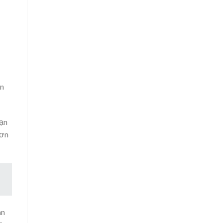
ớn
bạn
hơn
an