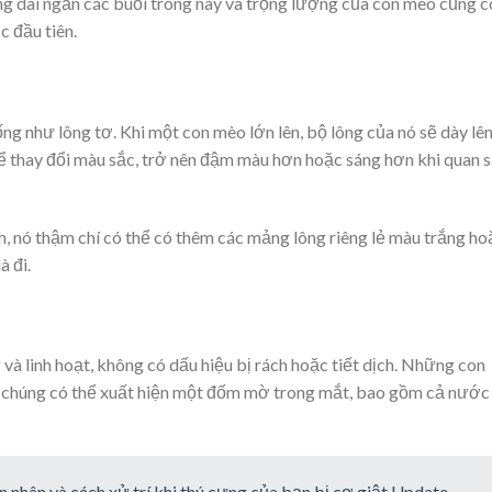
ng dài ngắn các buổi trong này và trọng lượng của con mèo cũng c
 đầu tiên.
ng như lông tơ. Khi một con mèo lớn lên, bộ lông của nó sẽ dày lên
ể thay đổi màu sắc, trở nên đậm màu hơn hoặc sáng hơn khi quan s
, nó thậm chí có thể có thêm các mảng lông riêng lẻ màu trắng ho
à đi.
à linh hoạt, không có dấu hiệu bị rách hoặc tiết dịch. Những con
a chúng có thể xuất hiện một đốm mờ trong mắt, bao gồm cả nước
 nhân và cách xử trí khi thú cưng của bạn bị cơ giật Update