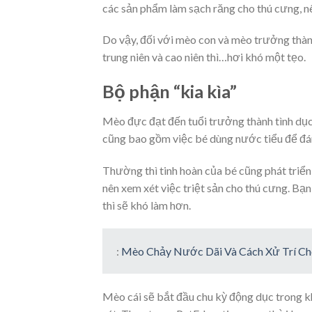
các sản phẩm làm sạch răng cho thú cưng, nê
Do vậy, đối với mèo con và mèo trưởng thành
trung niên và cao niên thì…hơi khó một tẹo.
Bộ phận “kia kìa”
Mèo đực đạt đến tuổi trưởng thành tình dục
cũng bao gồm việc bé dùng nước tiểu để đán
Thường thì tinh hoàn của bé cũng phát triển
nên xem xét việc triệt sản cho thú cưng. Bạn
thì sẽ khó làm hơn.
:
Mèo Chảy Nước Dãi Và Cách Xử Trí C
Mèo cái sẽ bắt đầu chu kỳ động dục trong k