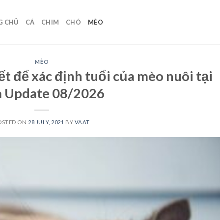
G CHỦ
CÁ
CHIM
CHÓ
MÈO
MÈO
ết để xác định tuổi của mèo nuôi tại
à Update 08/2026
OSTED ON
28 JULY, 2021
BY
VAAT