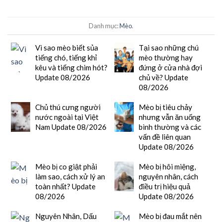
Danh mục:
Mèo
.
Vì sao mèo biết sủa
Tại sao những chú
tiếng chó, tiếng khỉ
mèo thường hay
kêu và tiếng chim hót?
đứng ở cửa nhà đợi
Update 08/2026
chủ về? Update
08/2026
Chủ thú cưng người
Mèo bị tiêu chảy
nước ngoài tại Việt
nhưng vẫn ăn uống
Nam Update 08/2026
bình thường và các
vấn đề liên quan
Update 08/2026
Mèo bị co giật phải
Mèo bị hôi miệng,
làm sao, cách xử lý an
nguyên nhân, cách
toàn nhất? Update
điều trị hiệu quả
08/2026
Update 08/2026
Nguyên Nhân, Dấu
Mèo bị đau mắt nên