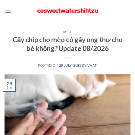
Skip
to
content
MÈO
Cấy chip cho mèo có gây ung thư cho
bé không? Update 08/2026
POSTED ON
28 JULY, 2021
BY
VAAT
28
Jul