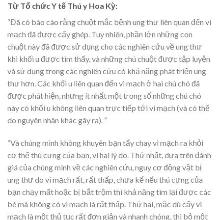
Từ Tổ chức Y tế Thú y Hoa Kỳ:
“Đã có báo cáo rằng chuột mắc bệnh ung thư liên quan đến vi
mạch đã được cấy ghép. Tuy nhiên, phần lớn những con
chuột này đã được sử dụng cho các nghiên cứu về ung thư
khi khối u được tìm thấy, và những chú chuột được tập luyện
và sử dụng trong các nghiên cứu có khả năng phát triển ung
thư hơn. Các khối u liên quan đến vi mạch ở hai chú chó đã
được phát hiện, nhưng ít nhất một trong số những chú chó
này có khối u không liên quan trực tiếp tới vi mạch (và có thể
do nguyên nhân khác gây ra). “
“Và chúng mình không khuyên bạn tẩy chay vi mạch ra khỏi
cơ thể thú cưng của bạn, vì hai lý do. Thứ nhất, dựa trên đánh
giá của chúng mình về các nghiên cứu, nguy cơ động vật bị
ung thư do vi mạch rất, rất thấp, chưa kể nếu thú cưng của
bạn chạy mất hoặc bị bắt trộm thì khả năng tìm lại được các
bé mà không có vi mạch là rất thấp. Thứ hai, mặc dù cấy vi
mạch là một thủ tục rất đơn giản và nhanh chóng, thì bỏ một