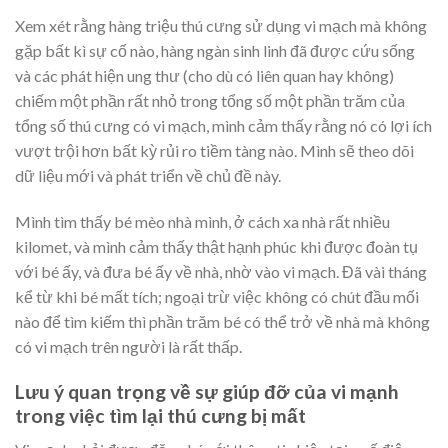
Xem xét rằng hàng triệu thú cưng sử dụng vi mạch mà không
gặp bất kì sự cố nào, hàng ngàn sinh linh đã được cứu sống
và các phát hiện ung thư (cho dù có liên quan hay không)
chiếm một phần rất nhỏ trong tổng số một phần trăm của
tổng số thú cưng có vi mạch, mình cảm thấy rằng nó có lợi ích
vượt trội hơn bất kỳ rủi ro tiềm tàng nào. Mình sẽ theo dõi
dữ liệu mới và phát triển về chủ đề này.
Mình tìm thấy bé mèo nhà mình, ở cách xa nhà rất nhiều
kilomet, và mình cảm thấy thật hạnh phúc khi được đoàn tụ
với bé ấy, và đưa bé ấy về nhà, nhờ vào vi mạch. Đã vài tháng
kể từ khi bé mất tích; ngoại trừ việc không có chút đầu mối
nào để tìm kiếm thì phần trăm bé có thể trở về nhà mà không
có vi mạch trên người là rất thấp.
Lưu ý quan trọng về sự giúp đỡ của vi mạnh
trong việc tìm lại thú cưng bị mất