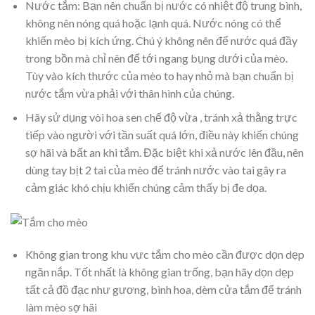
Nước tắm: Bạn nên chuẩn bị nước có nhiệt độ trung bình,
không nên nóng quá hoặc lạnh quá. Nước nóng có thể
khiến mèo bị kích ứng. Chú ý không nên để nước quá đầy
trong bồn mà chỉ nên để tới ngang bụng dưới của mèo.
Tùy vào kích thước của mèo to hay nhỏ mà bạn chuẩn bị
nước tắm vừa phải với thân hình của chúng.
Hãy sử dụng vòi hoa sen chế độ vừa , tránh xả thằng trực
tiếp vào người với tần suất quá lớn, điều này khiến chúng
sợ hãi và bất an khi tắm. Đặc biệt khi xả nước lên đầu, nên
dùng tay bịt 2 tai của mèo để tránh nước vào tai gây ra
cảm giác khó chịu khiến chúng cảm thấy bị đe dọa.
Không gian trong khu vực tắm cho mèo cần được dọn dẹp
ngăn nắp. Tốt nhất là không gian trống, bạn hãy dọn dẹp
tất cả đồ đạc như gương, bình hoa, dèm cửa tắm để tránh
làm mèo sợ hãi