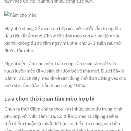
tắm mèo đòi hỏi bạn tốn nhiều công sức hơn.
Hãy nhẹ nhàng để mèo con tiếp xúc với nước ấm trong lần
đầu tiên đi tắm nhé. Chú ý: Khi đón mèo con về và tiêm vắc
xin thì không được tắm ngay mà phải chờ 2-3 tuần sau mới
đươc tắm nhé.
Ngoài việc tắm cho mèo, bạn cũng cần quan tâm tới việc
huấn luyện mèo đi vệ sinh khi đón bé về nhà mới. Dưới đây là
bật mí 2 cách dạy mèo đi vệ sinh đúng chỗ được blog yêu chó
mèo sưu tầm đảm bảo thành công 100%.
Lựa chọn thời gian tắm mèo hợp lý
Chọn ra thời điểm chú ta thoải mái nhất, nhiệt độ trung bình
phù hợp với việc tắm rửa. Có thể lúc mèo ta sắp ngủ sẽ là
thời điểm thuận lợi nhất để bạn có thể đưa chúng vào bồn
tắm. Khi buồn ngủ thì chúng thậm chí chả buồn phản ứng lại