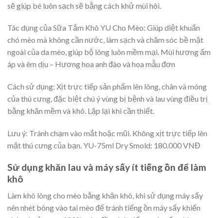
sẽ giúp bé luôn sạch sẽ bằng cách khử mùi hôi.
Tác dụng của Sữa Tắm Khô YU Cho Mèo: Giúp diệt khuẩn
chó mèo mà không cần nước, làm sạch và chăm sóc bề mặt
ngoài của da mèo, giúp bộ lông luôn mềm mại. Mùi hương ấm
áp và êm dịu – Hương hoa anh đào và hoa mẫu đơn
Cách sử dụng: Xịt trực tiếp sản phẩm lên lông, chân và móng
của thú cưng, đặc biệt chú ý vùng bị bệnh và lau vùng điều trị
bằng khăn mềm và khô. Lặp lại khi cần thiết.
Lưu ý: Tránh chạm vào mắt hoặc mũi. Không xịt trực tiếp lên
mặt thú cưng của bạn. YU-75ml Dry Smold: 180.000 VNĐ
Sử dụng khăn lau và máy sấy ít tiếng ồn để làm
khô
Làm khô lông cho mèo bằng khăn khô, khi sử dụng máy sấy
nên nhét bông vào tai mèo để tránh tiếng ồn máy sấy khiến