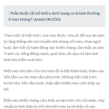
:
Phẫu thuật cắt bỏ khối u dưới bụng có là bình thường
ở mèo không? Update 08/2026
Theo một số kiến thức chó mèo được chia sẻ, để xoa dịu tâm
lý căng thẳng nên nói chuyện nhẹ nhàng với mèo, khen ngợi
hoặc làm bất kỳ hành động nào khiến chúng cảm thấy an tâm.
Tránh các tiếng động mạnh, quát tháo, đe dọa chỉ làm tình
hình khó kiểm soát hơn.
Một mẹo khi tắm rửa cho mèo đó là đặt khăn hoặc thảm vào
bồn tắm và cho mèo tắm phía trên. Những bền mặt trơn
trượt như bồn tắm hoặc chậu tắm khiến mèo cảm thấy sợ
hãi.
Điều này khiến chúng cảm thấy an tâm hơn với chủ nhân. Hãy
chuẩn bị tinh thần bị ướt nhé bởi mèo ta sẽ nhẩy vồ vào