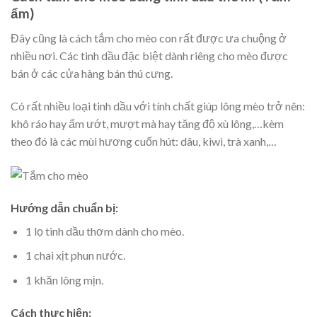
ẩm)
Đây cũng là cách tắm cho mèo con rất được ưa chuộng ở
nhiều nơi. Các tinh dầu đặc biệt dành riêng cho mèo được
bán ở các cửa hàng bán thú cưng.
Có rất nhiều loại tinh dầu với tính chất giúp lông mèo trở nên:
khô ráo hay ẩm ướt, mượt mà hay tăng độ xù lông,…kèm
theo đó là các mùi hương cuốn hút: dâu, kiwi, trà xanh,…
Hướng dẫn chuẩn bị:
1 lọ tinh dầu thơm dành cho mèo.
1 chai xịt phun nước.
1 khăn lông mịn.
Cách thực hiện: