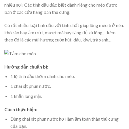
nhiều nơi. Các tinh dầu đặc biệt dành riêng cho mèo được
bán ở các cửa hàng bán thú cưng.
Có rất nhiều loại tinh dầu với tính chất giúp lông mèo trở nên:
khô ráo hay ẩm ướt, mượt mà hay tăng độ xù lông,…kèm
theo đó là các mùi hương cuốn hút: dâu, kiwi, trà xanh,…
Hướng dẫn chuẩn bị:
1 lọ tinh dầu thơm dành cho mèo.
1 chai xịt phun nước.
1 khăn lông mịn.
Cách thực hiện:
Dùng chai xịt phun nước hơi làm ẩm toàn thân thú cưng
của bạn.