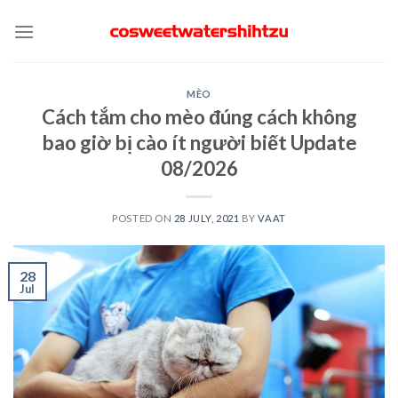
Skip
to
content
MÈO
Cách tắm cho mèo đúng cách không
bao giờ bị cào ít người biết Update
08/2026
POSTED ON
28 JULY, 2021
BY
VAAT
28
Jul