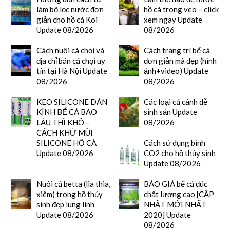
làm bộ lọc nước đơn
hồ cá trong veo – click
giản cho hồ cá Koi
xem ngay Update
Update 08/2026
08/2026
Cách nuôi cá chọi và
Cách trang trí bể cá
địa chỉ bán cá chọi uy
đơn giản mà đẹp (hình
tín tại Hà Nội Update
ảnh+video) Update
08/2026
08/2026
KEO SILICONE DÁN
Các loại cá cảnh dễ
KÍNH BỂ CÁ BAO
sinh sản Update
LÂU THÌ KHÔ –
08/2026
CÁCH KHỬ MÙI
SILICONE HỒ CÁ
Cách sử dụng bình
Update 08/2026
CO2 cho hồ thủy sinh
Update 08/2026
Nuôi cá betta (lia thia,
BÁO GIÁ bể cá đúc
xiêm) trong hồ thủy
chất lượng cao [CẬP
sinh đẹp lung linh
NHẬT MỚI NHẤT
Update 08/2026
2020] Update
08/2026