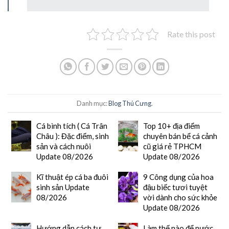
Rate this post
Danh mục:
Blog Thú Cưng
.
Cá bình tích ( Cá Trân
Top 10+ địa điểm
Châu ): Đặc điểm, sinh
chuyên bán bể cá cảnh
sản và cách nuôi
cũ giá rẻ TPHCM
Update 08/2026
Update 08/2026
Kĩ thuật ép cá ba đuôi
9 Công dụng của hoa
sinh sản Update
đậu biếc tươi tuyệt
08/2026
vời dành cho sức khỏe
Update 08/2026
Hướng dẫn cách tự
Làm thế nào để nước