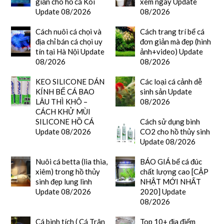
giản cho hồ cá Koi
xem ngay Update
Update 08/2026
08/2026
Cách nuôi cá chọi và
Cách trang trí bể cá
địa chỉ bán cá chọi uy
đơn giản mà đẹp (hình
tín tại Hà Nội Update
ảnh+video) Update
08/2026
08/2026
KEO SILICONE DÁN
Các loại cá cảnh dễ
KÍNH BỂ CÁ BAO
sinh sản Update
LÂU THÌ KHÔ –
08/2026
CÁCH KHỬ MÙI
SILICONE HỒ CÁ
Cách sử dụng bình
Update 08/2026
CO2 cho hồ thủy sinh
Update 08/2026
Nuôi cá betta (lia thia,
BÁO GIÁ bể cá đúc
xiêm) trong hồ thủy
chất lượng cao [CẬP
sinh đẹp lung linh
NHẬT MỚI NHẤT
Update 08/2026
2020] Update
08/2026
Cá bình tích ( Cá Trân
Top 10+ địa điểm