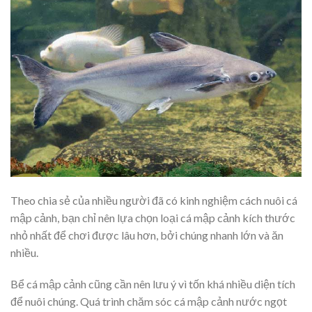
Theo chia sẻ của nhiều người đã có kinh nghiệm cách nuôi cá
mập cảnh, bạn chỉ nên lựa chọn loại cá mập cảnh kích thước
nhỏ nhất để chơi được lâu hơn, bởi chúng nhanh lớn và ăn
nhiều.
Bể cá mập cảnh cũng cần nên lưu ý vì tốn khá nhiều diện tích
để nuôi chúng. Quá trình chăm sóc cá mập cảnh nước ngọt