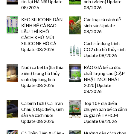
tín tại Hà Nội Update
ảnh+video) Update
08/2026
08/2026
KEO SILICONE DÁN
Các loại cá cảnh dễ
KÍNH BỂ CÁ BAO
sinh sản Update
LÂU THÌ KHÔ –
08/2026
CÁCH KHỬ MÙI
SILICONE HỒ CÁ
Cách sử dụng bình
Update 08/2026
CO2 cho hồ thủy sinh
Update 08/2026
Nuôi cá betta (lia thia,
BÁO GIÁ bể cá đúc
xiêm) trong hồ thủy
chất lượng cao [CẬP
sinh đẹp lung linh
NHẬT MỚI NHẤT
Update 08/2026
2020] Update
08/2026
Cá bình tích ( Cá Trân
Top 10+ địa điểm
Châu ): Đặc điểm, sinh
chuyên bán bể cá cảnh
sản và cách nuôi
cũ giá rẻ TPHCM
Update 08/2026
Update 08/2026
Cá Thần Tiên Ai Cập –
Hướng dẫn cách chọn