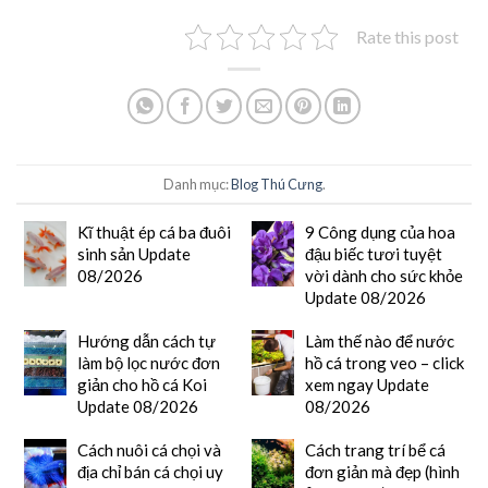
Rate this post
Danh mục:
Blog Thú Cưng
.
Kĩ thuật ép cá ba đuôi
9 Công dụng của hoa
sinh sản Update
đậu biếc tươi tuyệt
08/2026
vời dành cho sức khỏe
Update 08/2026
Hướng dẫn cách tự
Làm thế nào để nước
làm bộ lọc nước đơn
hồ cá trong veo – click
giản cho hồ cá Koi
xem ngay Update
Update 08/2026
08/2026
Cách nuôi cá chọi và
Cách trang trí bể cá
địa chỉ bán cá chọi uy
đơn giản mà đẹp (hình