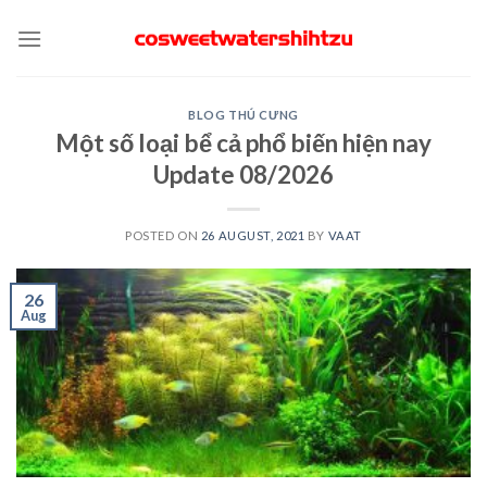
Skip
to
content
BLOG THÚ CƯNG
Một số loại bể cả phổ biến hiện nay
Update 08/2026
POSTED ON
26 AUGUST, 2021
BY
VAAT
26
Aug