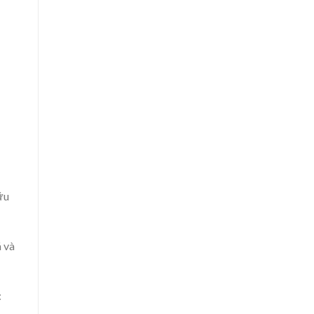
ữu
 và
: