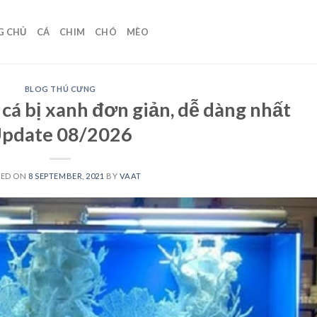
G CHỦ
CÁ
CHIM
CHÓ
MÈO
BLOG THÚ CƯNG
cá bị xanh đơn giản, dễ dàng nhất
pdate 08/2026
TED ON
8 SEPTEMBER, 2021
BY
VAAT