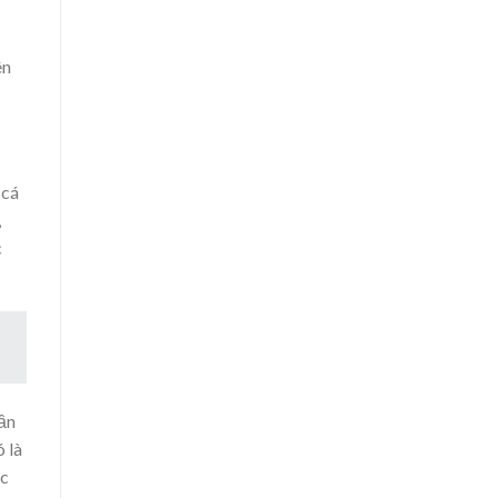
ên
 cá
,
c
dần
 là
ác