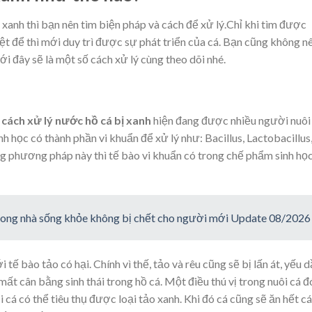
 xanh thì bạn nên tìm biện pháp và cách để xử lý.Chỉ khi tìm được
ệt để thì mới duy trì được sự phát triển của cá. Bạn cũng không n
ới đây sẽ là một số cách xử lý cùng theo dõi nhé.
à
cách xử lý nước hồ cá bị xanh
hiện đang được nhiều người nuôi
học có thành phần vi khuẩn để xử lý như: Bacillus, Lactobacillus
ng phương pháp này thì tế bào vi khuẩn có trong chế phẩm sinh họ
trong nhà sống khỏe không bị chết cho người mới Update 08/2026
tế bào tảo có hại. Chính vì thế, tảo và rêu cũng sẽ bị lấn át, yếu 
ất cân bằng sinh thái trong hồ cá. Một điều thú vị trong nuôi cá đó
cá có thể tiêu thụ được loại tảo xanh. Khi đó cá cũng sẽ ăn hết c