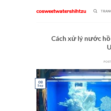
Skip
to
TRAN
content
Cách xử lý nước hồ 
U
POS
08
Sep