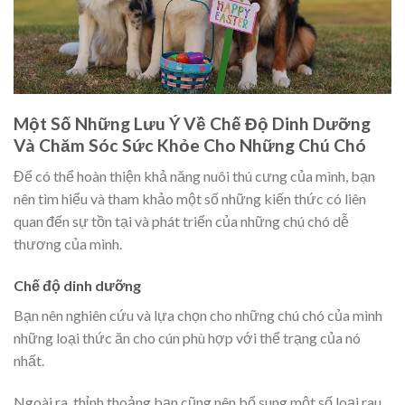
Một Số Những Lưu Ý Về Chế Độ Dinh Dưỡng
Và Chăm Sóc Sức Khỏe Cho Những Chú Chó
Để có thể hoàn thiện khả năng nuôi thú cưng của mình, bạn
nên tìm hiểu và tham khảo một số những kiến thức có liên
quan đến sự tồn tại và phát triển của những chú chó dễ
thương của mình.
Chế độ dinh dưỡng
Bạn nên nghiên cứu và lựa chọn cho những chú chó của mình
những loại thức ăn cho cún phù hợp với thể trạng của nó
nhất.
Ngoài ra, thỉnh thoảng bạn cũng nên bổ sung một số loại rau