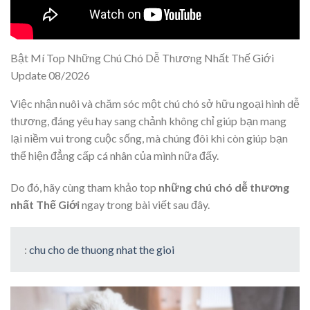
Bật Mí Top Những Chú Chó Dễ Thương Nhất Thế Giới
Update 08/2026
Việc nhận nuôi và chăm sóc một chú chó sở hữu ngoại hình dễ
thương, đáng yêu hay sang chảnh không chỉ giúp bạn mang
lại niềm vui trong cuộc sống, mà chúng đôi khi còn giúp bạn
thể hiện đẳng cấp cá nhân của mình nữa đấy.
Do đó, hãy cùng tham khảo top
những chú chó dễ thương
nhất Thế Giới
ngay trong bài viết sau đây.
:
chu cho de thuong nhat the gioi