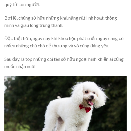
quý từ con người.
Bởi lẽ, chúng sở hữu những khả năng rất linh hoạt, thông
minh và giàu lòng trung thành.
Đặc biệt hơn, ngày nay khi khoa học phát triển ngày càng có
nhiều những chú chó dễ thương và vô cùng đáng yêu.
Sau đây, là top những cái tên sở hữu ngoại hình khiến ai cũng
muốn nhận nuôi: