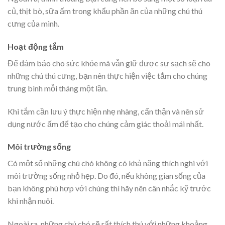
củ, thịt bò, sữa ấm trong khẩu phần ăn của những chú thú
cưng của mình.
Hoạt động tắm
Để đảm bảo cho sức khỏe mà vẫn giữ được sự sạch sẽ cho
những chú thú cưng, bạn nên thực hiện việc tắm cho chúng
trung bình mỗi tháng một lần.
Khi tắm cần lưu ý thực hiện nhẹ nhàng, cẩn thận và nên sử
dụng nước ấm để tạo cho chúng cảm giác thoải mái nhất.
Môi trường sống
Có một số những chú chó không có khả năng thích nghi với
môi trường sống nhỏ hẹp. Do đó, nếu không gian sống của
bạn không phù hợp với chúng thì hãy nên cân nhắc kỹ trước
khi nhận nuôi.
Ngoài ra, những chú chó sẽ rất thích thú với những khoảng