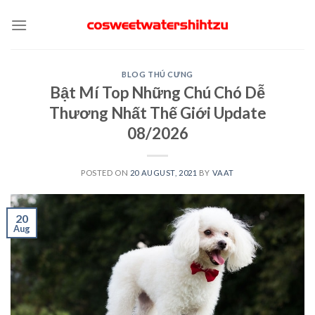
Skip
to
content
BLOG THÚ CƯNG
Bật Mí Top Những Chú Chó Dễ
Thương Nhất Thế Giới Update
08/2026
POSTED ON
20 AUGUST, 2021
BY
VAAT
20
Aug