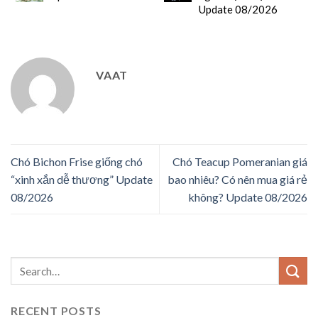
Update 08/2026
VAAT
Chó Bichon Frise giống chó
Chó Teacup Pomeranian giá
“xinh xắn dễ thương” Update
bao nhiêu? Có nên mua giá rẻ
08/2026
không? Update 08/2026
RECENT POSTS