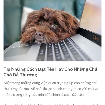
Tip Những Cách Đặt Tên Hay Cho Những Chú
Chó Dễ Thương
Một trong những công việc quan trọng giúp cho những chú
thú cưng lúc mới về nhà, được nhanh chóng quen với chủ và
môi trường sống của mình đó chính là cách đặt tên.