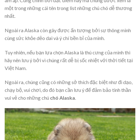
ấm áp. Cũng chính bởi đặc điểm này mà chúng được xem là
một trong những cái tên trong list những chú chó dễ thương
nhất.
Ngoài ra Alaska còn gây được ấn tượng bởi sự thông minh
cùng sức khỏe dẻo dai và ý chí bền bỉ của mình.
Tuy nhiên, nếu bạn lựa chọn Alaska là thú cưng của mình thì
hãy nên lưu ý bởi vì chúng rất dễ bị sốc nhiệt với thời tiết tại
Việt Nam.
Ngoài ra, chúng cũng có những sở thích đặc biệt như đi dạo,
chạy bộ, vui chơi, do đó bạn cần lưu ý để đảm bảo tinh thần
vui vẻ cho những chú
chó Alaska
.