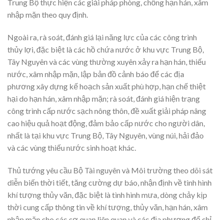
Trung Bộ thực hiện các giải pháp phòng, chống hạn hán, xâm
nhập mặn theo quy định.
Ngoài ra, rà soát, đánh giá lại năng lực của các công trình
thủy lợi, đặc biệt là các hồ chứa nước ở khu vực Trung Bộ,
Tây Nguyên và các vùng thường xuyên xảy ra hạn hán, thiếu
nước, xâm nhập mặn, lập bản đồ cảnh báo để các địa
phương xây dựng kế hoạch sản xuất phù hợp, hạn chế thiệt
hại do hạn hán, xâm nhập mặn; rà soát, đánh giá hiện trạng
công trình cấp nước sạch nông thôn, đề xuất giải pháp nâng
cao hiệu quả hoạt động, đảm bảo cấp nước cho người dân,
nhất là tại khu vực Trung Bộ, Tây Nguyên, vùng núi, hải đảo
và các vùng thiếu nước sinh hoạt khác.
Thủ tướng yêu cầu Bộ Tài nguyên và Môi trường theo dõi sát
diễn biến thời tiết, tăng cường dự báo, nhận định về tình hình
khí tượng thủy văn, đặc biệt là tình hình mưa, dòng chảy kịp
thời cung cấp thông tin về khí tượng, thủy văn, hạn hán, xâm
nhập mặn cho các cơ quan liên quan và các địa phương để chỉ