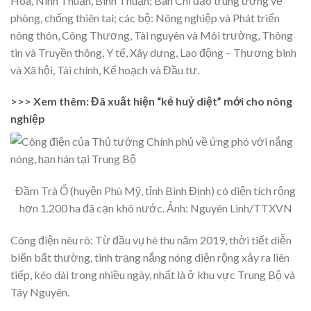
Hòa, Ninh Thuận, Bình Thuận; Ban Chỉ đạo trung ương về
phòng, chống thiên tai; các bộ: Nông nghiệp và Phát triển
nông thôn, Công Thương, Tài nguyên và Môi trường, Thông
tin và Truyền thông, Y tế, Xây dựng, Lao động – Thương binh
và Xã hội, Tài chính, Kế hoạch và Đầu tư.
>>> Xem thêm: Đã xuất hiện “kẻ huỷ diệt” mới cho nông
nghiệp
Đầm Trà Ổ (huyện Phù Mỹ, tỉnh Bình Định) có diện tích rộng
hơn 1.200 ha đã cạn khô nước. Ảnh: Nguyên Linh/TTXVN
Công điện nêu rõ: Từ đầu vụ hè thu năm 2019, thời tiết diễn
biến bất thường, tình trạng nắng nóng diện rộng xảy ra liên
tiếp, kéo dài trong nhiều ngày, nhất là ở khu vực Trung Bộ và
Tây Nguyên.