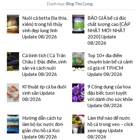
Danh mục:
Blog Thú Cưng
.
Nuôi cá betta (lia thia,
BÁO GIÁ bể cá đúc
xiêm) trong hồ thủy
chất lượng cao [CẬP
sinh đẹp lung linh
NHẬT MỚI NHẤT
Update 08/2026
2020] Update
08/2026
Cá bình tích ( Cá Trân
Top 10+ địa điểm
Châu ): Đặc điểm, sinh
chuyên bán bể cá cảnh
sản và cách nuôi
cũ giá rẻ TPHCM
Update 08/2026
Update 08/2026
Kĩ thuật ép cá ba đuôi
9 Công dụng của hoa
sinh sản Update
đậu biếc tươi tuyệt
08/2026
vời dành cho sức khỏe
Update 08/2026
Hướng dẫn cách tự
Làm thế nào để nước
làm bộ lọc nước đơn
hồ cá trong veo – click
giản cho hồ cá Koi
xem ngay Update
Update 08/2026
08/2026