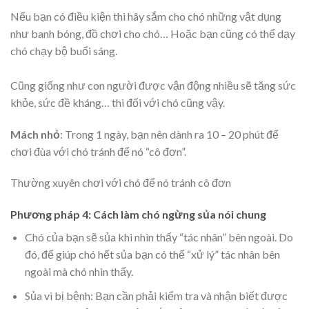
Nếu bạn có điều kiện thì hãy sắm cho chó những vật dụng
như banh bóng, đồ chơi cho chó… Hoặc bạn cũng có thể dạy
chó chạy bộ buổi sáng.
Cũng giống như con người được vận động nhiều sẽ tăng sức
khỏe, sức đề kháng… thì đối với chó cũng vậy.
Mách nhỏ
: Trong 1 ngày, bạn nên dành ra 10 – 20 phút để
chơi đùa với chó tránh để nó “cô đơn”.
Thường xuyên chơi với chó để nó tránh cô đơn
Phương pháp 4: Cách làm chó ngừng sủa nói chung
Chó của bạn sẽ sủa khi nhìn thấy “tác nhân” bên ngoài. Do
đó, để giúp chó hết sủa bạn có thể “xử lý” tác nhân bên
ngoài mà chó nhìn thấy.
Sủa vì bị bệnh: Bạn cần phải kiểm tra và nhận biết được