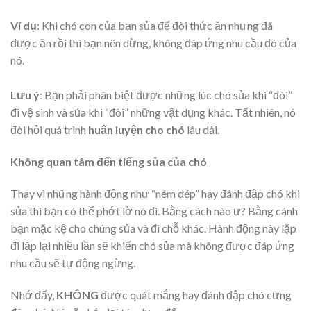
Ví dụ
: Khi chó con của bạn sủa để đòi thức ăn nhưng đã
được ăn rồi thì bạn nên dừng, không đáp ứng nhu cầu đó của
nó.
Lưu ý
: Bạn phải phân biệt được những lúc chó sủa khi “đòi”
đi vệ sinh và sủa khi “đòi” những vật dụng khác. Tất nhiên, nó
đòi hỏi quá trình
huấn luyện cho chó
lâu dài.
Không quan tâm đến tiếng sủa của chó
Thay vì những hành động như “ném dép” hay đánh đập chó khi
sủa thì bạn có thể phớt lờ nó đi. Bằng cách nào ư? Bằng cánh
bạn mặc kệ cho chúng sủa và đi chỗ khác. Hành động này lặp
đi lặp lại nhiều lần sẽ khiến chó sủa mà không được đáp ứng
nhu cầu sẽ tự động ngừng.
Nhớ đấy,
KHÔNG
được quát mắng hay đánh đập chó cưng