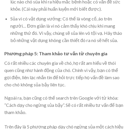
lúc nào chó sủa khi ra hiệu mắc bệnh hoặc có vấn đề sức
khỏe. (Cái này phải huấn luyện mới biết được).
Sủa vì có vật dụng vướng: Có thể là vòng cổ, áo trên
người… Đơn giản là vì nó cảm thấy khó chịu khi mang
những thứ đó. Vì vậy, chúng sẽ sủa lên vô tội vạ. Hãy tháo
bỏ những vật dụng không cần thiết đó ra nó sẽ hết sủa.
Phương pháp 5: Tham khảo tư vấn từ chuyên gia
Có rất nhiều các chuyên gia về chó, họ rất am hiểu về thói
quen cũng như hành động của chó. Chính vì vậy, bạn có thể
gọi điện, liên lạc nhắn tin để hỏi trực tiếp họ vấn đề làm sao
cho chó không sủa bậy liên tục.
Ngoài ra, bạn cũng có thể search trên Google với từ khóa:
“Cách dạy cho ngừng sủa bậy”. Sẽ có rất nhiều tư vấn để bạn
tham khảo.
Trên đây là 5 phương pháp dạy chó ngừng sủa một cách hiệu