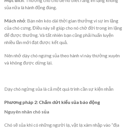
Mục đích
: Thưởng cho chó để nó biết rằng im lặng không
sủa nữa là hành động đúng.
Mách nhỏ
: Bạn nên kéo dài thời gian thưởng vì sự im lặng
của chó cưng. Điều này sẽ giúp cho nó chờ đời trong im lặng
để được thưởng. Và tất nhiên bạn cũng phải huấn luyện
nhiều lần mới đạt được kết quả.
Nên nhớ dạy chó ngưng sủa theo hành vi này thường xuyên
và không được dừng lại.
Dạy chó ngừng sủa là cả một quá trình cần sự kiện nhẫn
Phương pháp 2: Chấm dứt kiểu sủa báo động
Nguyên nhân chó sủa
Chó sẽ sủa khi có những người lạ, vật lạ xâm nhập vào “địa