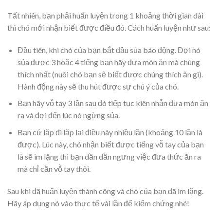
Tất nhiên, bạn phải huấn luyện trong 1 khoảng thời gian dài
thì chó mới nhận biết được điều đó. Cách huấn luyện như sau:
Đầu tiên, khi chó của bạn bắt đầu sủa báo động. Đợi nó
sủa được 3 hoặc 4 tiếng bạn hãy đưa món ăn mà chúng
thích nhất (nuôi chó bạn sẽ biết được chúng thích ăn gì).
Hành động này sẽ thu hút được sự chú ý của chó.
Bạn hãy vỗ tay 3 lần sau đó tiếp tục kiên nhẫn đưa món ăn
ra và đợi đến lúc nó ngừng sủa.
Bạn cứ lặp đi lặp lại điều này nhiều lần (khoảng 10 lần là
được). Lúc này, chó nhận biết được tiếng vỗ tay của bạn
là sẽ im lặng thì bạn dần dần ngưng việc đưa thức ăn ra
mà chỉ cần vỗ tay thôi.
Sau khi đã huấn luyện thành công và chó của bạn đã im lặng.
Hãy áp dụng nó vào thực tế vài lần để kiểm chứng nhé!