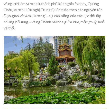
và người làm vườn từ thành phố kết nghĩa Sydney, Quảng
Châu, Vườn Hữu nghị Trung Quốc tuân theo các nguyên tắc
Đạo giáo về ‘Âm-Dương’ – sự cân bằng của các lực đối lập
nhưng bổ sung – và ngũ hành hài hòa giữa kim, mộc, thuỷ, hoả
và thổ.