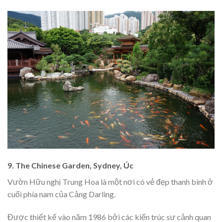
9. The Chinese Garden, Sydney, Úc
Vườn Hữu nghị Trung Hoa là một nơi có vẻ đẹp thanh bình ở
cuối phía nam của Cảng Darling.
Được thiết kế vào năm 1986 bởi các kiến ​​trúc sư cảnh quan