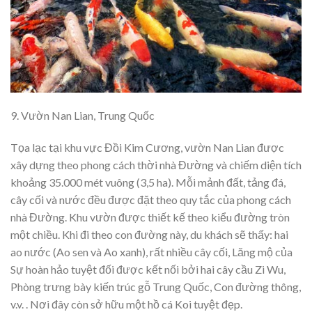
9. Vườn Nan Lian, Trung Quốc
Tọa lạc tại khu vực Đồi Kim Cương, vườn Nan Lian được
xây dựng theo phong cách thời nhà Đường và chiếm diện tích
khoảng 35.000 mét vuông (3,5 ha). Mỗi mảnh đất, tảng đá,
cây cối và nước đều được đặt theo quy tắc của phong cách
nhà Đường. Khu vườn được thiết kế theo kiểu đường tròn
một chiều. Khi đi theo con đường này, du khách sẽ thấy: hai
ao nước (Ao sen và Ao xanh), rất nhiều cây cối, Lăng mộ của
Sự hoàn hảo tuyệt đối được kết nối bởi hai cây cầu Zi Wu,
Phòng trưng bày kiến ​​trúc gỗ Trung Quốc, Con đường thông,
v.v. . Nơi đây còn sở hữu một hồ cá Koi tuyệt đẹp.