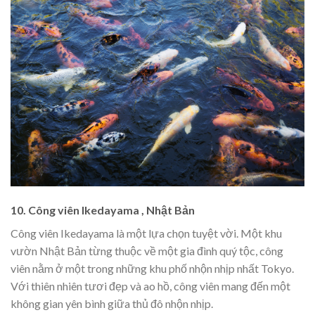
10. Công viên Ikedayama , Nhật Bản
Công viên Ikedayama là một lựa chọn tuyệt vời. Một khu
vườn Nhật Bản từng thuộc về một gia đình quý tộc, công
viên nằm ở một trong những khu phố nhộn nhịp nhất Tokyo.
Với thiên nhiên tươi đẹp và ao hồ, công viên mang đến một
không gian yên bình giữa thủ đô nhộn nhịp.