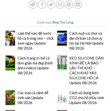
Danh mục:
Blog Thú Cưng
.
Làm thế nào để nước
Cách nuôi cá chọi và
hồ cá trong veo – click
địa chỉ bán cá chọi uy
xem ngay Update
tín tại Hà Nội Update
08/2026
08/2026
Cách trang trí bể cá
KEO SILICONE DÁN
đơn giản mà đẹp (hình
KÍNH BỂ CÁ BAO
ảnh+video) Update
LÂU THÌ KHÔ –
08/2026
CÁCH KHỬ MÙI
SILICONE HỒ CÁ
Update 08/2026
Các loại cá cảnh dễ
Cách sử dụng bình
sinh sản Update
CO2 cho hồ thủy sinh
08/2026
Update 08/2026