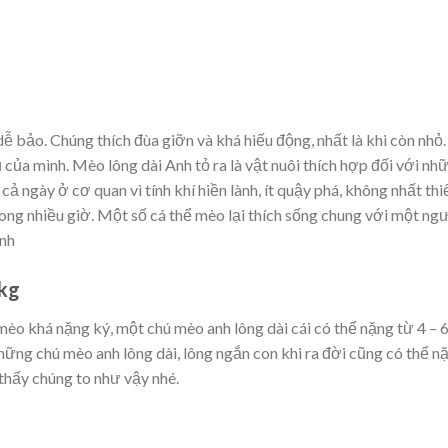
dễ bảo. Chúng thích đùa giỡn và khá hiếu động, nhất là khi còn nhỏ.
của mình. Mèo lông dài Anh tỏ ra là vật nuôi thích hợp đối với nh
ả ngày ở cơ quan vì tính khí hiền lành, ít quậy phá, không nhất thi
rong nhiều giờ. Một số cá thể mèo lại thích sống chung với một ng
ình
 kg
èo khá nặng ký, một chú mèo anh lông dài cái có thể nặng từ 4 – 
hững chú mèo anh lông dài, lông ngắn con khi ra đời cũng có thể n
 thấy chúng to như vậy nhé.