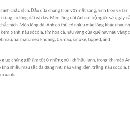
hình chắc nịch. Đầu của chúng tròn với mắt sáng, hình tròn và tai
 cũng có lông dài và dày. Mèo lông dài Anh có bộ ngực sâu, gây 
chắc nịch. Mèo lông dài Anh có thể có nhiều màu lông khác nhau n
 kem, xanh, nâu sôcôla, tím hoa cà, nâu vàng của quế hay nâu vàng 
ột màu, hai màu, mèo khoang, ba màu, smoke, tipped, and
p giúp chúng giữ ấm tốt ở những nới khí hậu lạnh, trong khi mèo A
 khá nhiều màu sắc đa dạng như nâu vàng, đen, trắng, nâu socola, 
ám xanh.