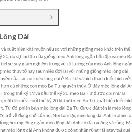
Lông Dài
và xuất hiện khá muộn nếu so với những giống mèo khác trên thế
ỷ 20, do sự lai tạo của giống mèo Anh lông ngắn bản địa và mèo B
 tới sự suy giảm nghiêm trọng về số lượng của mèo Anh lông ngắn
ống mèo thủy tổ này sau nhiều đời lai với những giống mèo lông dài
ruyền của các nòi mèo lông dài ở Ba Tư và hình thành kiểu hình với
ày hơn cả những con mèo Ba Tư nguyên thủy. Ở đây mèo lông dài A
: trong thế kỷ 19 và đầu thế kỷ 20, mèo Ba Tư được coi như là
; mãi đến nửa cuối thế kỷ 20 khi nòi mèo Ba Tư xuất hiện kiểu hìn
t. Từ đó, phiên bản mèo lông dài Ba Tư được đặt tên là mèo lông 
c trả về đúng chỗ của nó. Nói tóm lại, mèo lông dài Anh là phiên 
 đồng hương lông ngắn, mèo lông dài Anh có đầu vuông và rộng. M
g mèo lông dài Anh không được công nhận rộng rãi ngay tại quê