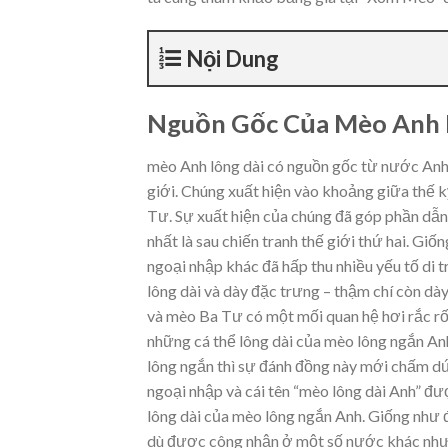
Nội Dung
Nguồn Gốc Của Mèo Anh 
mèo Anh lông dài có nguồn gốc từ nước Anh 
giới. Chúng xuất hiện vào khoảng giữa thế k
Tư. Sự xuất hiện của chúng đã góp phần dẫn
nhất là sau chiến tranh thế giới thứ hai. Gi
ngoại nhập khác đã hấp thu nhiều yếu tố di t
lông dài và dày đặc trưng – thậm chí còn d
và mèo Ba Tư có một mối quan hệ hơi rắc rối
những cá thể lông dài của mèo lông ngắn Anh
lông ngắn thì sự đánh đồng này mới chấm dứ
ngoại nhập và cái tên “mèo lông dài Anh” đượ
lông dài của mèo lông ngắn Anh. Giống như
dù được công nhận ở một số nước khác nhưn