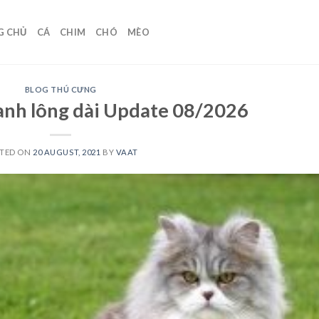
G CHỦ
CÁ
CHIM
CHÓ
MÈO
BLOG THÚ CƯNG
anh lông dài Update 08/2026
TED ON
20 AUGUST, 2021
BY
VAAT