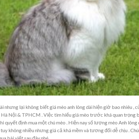
nhưng lại không biết giá mèo anh lông dài hiện giờ bao nhiêu , c
ại Hà Nội & TPHCM . Việc tìm hiểu giá mèo trước khá quan trọng 
khi quyết định mua một chú mèo . Hiện nay số lượng mèo Anh lông 
tuy không nhiều nhưng giá cả khá mềm và tương đối dễ chịu . Ch
a bài viết sau đây nhé .