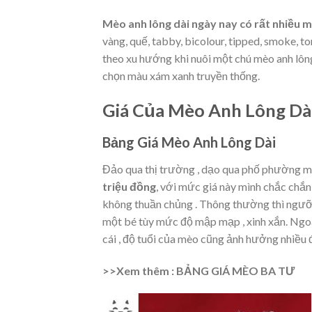
Mèo anh lông dài ngày nay có rất nhiều 
vàng, quế, tabby, bicolour, tipped, smoke, 
theo xu hướng khi nuôi một chú mèo anh lô
chọn màu xám xanh truyền thống.
Giá Của Mèo Anh Lông Dài 
Bảng Giá Mèo Anh Lông Dài
Đảo qua thị trường , dạo qua phố phường m
triệu đồng
, với mức giá này mình chắc chắn
không thuần chủng . Thông thường thì ngưỡ
một bé tùy mức độ mập mạp , xinh xắn. Ngoà
cái , độ tuổi của mèo cũng ảnh hưởng nhiều 
>>Xem thêm : BẢNG GIÁ MÈO BA TƯ