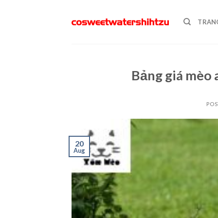
Skip
to
TRAN
content
Bảng giá mèo 
POS
20
Aug