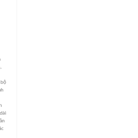
a
,
 bộ
nh
h
dài
bản
ặc