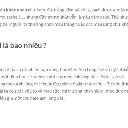
màu khác nhau
như kem, đỏ, trắng, đen, sô cô la, xanh dương, màu 
tortoiseshell,…. nhưng đặc trưng nhất vẫn là màu xám xanh. Thế nh
ng dài, người ta thường chọn màu trắng hoặc các màu sáng chứ kh
là bao nhiêu ?
ình thấy có rất nhiều bạn đăng bán Mèo Anh Lông Dài với giá
dướ
 một điều bạn sẽ sở hữu một chú mèo anh lông dài siêu lai tạp và
ng mèo Anh lông dài chuẩn đẹp xinh có giá từ
4 triệu – 7 triệu đ
i ra còn các yếu tố về màu sắc , thị trường khan hiếm , mèo đực 
đến giá một chú mèo anh lông dài .