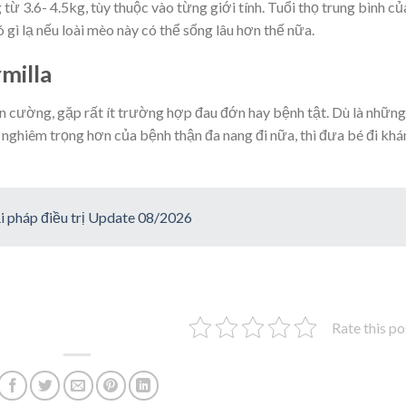
ừ 3.6- 4.5kg, tùy thuộc vào từng giới tính. Tuổi thọ trung bình củ
 gì lạ nếu loài mèo này có thể sống lâu hơn thế nữa.
milla
n cường, gặp rất ít trường hợp đau đớn hay bệnh tật. Dù là những
 nghiêm trọng hơn của bệnh thận đa nang đi nữa, thì đưa bé đi kh
iải pháp điều trị Update 08/2026
Rate this po