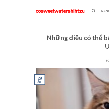
Skip
to
TRAN
content
Những điều có thể b
U
P
28
Jul