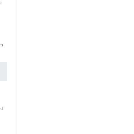
a
ám
st