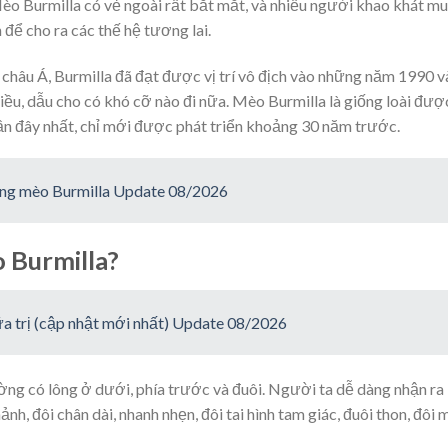
Mèo Burmilla có vẻ ngoài rất bắt mắt, và nhiều người khao khát m
để cho ra các thế hệ tương lai.
i châu Á, Burmilla đã đạt được vị trí vô địch vào những năm 1990 v
iều, dẫu cho có khó cỡ nào đi nữa. Mèo Burmilla là giống loài đượ
ần đây nhất, chỉ mới được phát triển khoảng 30 năm trước.
ống mèo Burmilla Update 08/2026
 Burmilla?
a trị (cập nhật mới nhất) Update 08/2026
ờng có lông ở dưới, phía trước và đuôi. Người ta dễ dàng nhận ra
, đôi chân dài, nhanh nhẹn, đôi tai hình tam giác, đuôi thon, đôi 