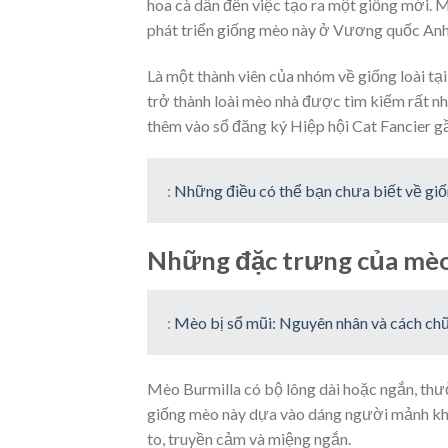
hoa cà dẫn đến việc tạo ra một giống mới. 
phát triển giống mèo này ở Vương quốc Anh 
Là một thành viên của nhóm về giống loài tạ
trở thành loài mèo nhà được tìm kiếm rất nh
thêm vào sổ đăng ký Hiệp hội Cat Fancier g
:
Những điều có thể bạn chưa biết về gi
Những đặc trưng của mèo
:
Mèo bị sổ mũi: Nguyên nhân và cách chữ
Mèo Burmilla có bộ lông dài hoặc ngắn, thư
giống mèo này dựa vào dáng người mảnh khảnh
to, truyền cảm và miệng ngắn.