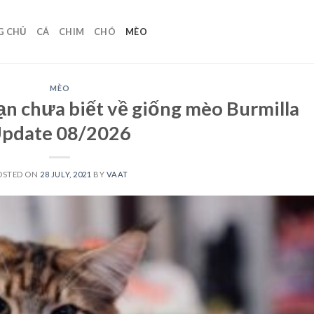
G CHỦ
CÁ
CHIM
CHÓ
MÈO
MÈO
ạn chưa biết về giống mèo Burmilla
pdate 08/2026
OSTED ON
28 JULY, 2021
BY
VAAT