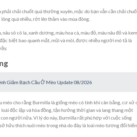
 phải chải chuốt quá thường xuyên, mặc dù bạn vẫn cần chải chuố
 lông quá nhiều, rớt lên thảm vào mùa đông.
 nâu sô cô la, xanh dương, màu hoa cà, màu đỏ, màu nâu đỏ và kem
đặc biệt bao quanh mắt, mũi và môi, được nhiều người mô tả là
vậy.
ng
Bệnh Giảm Bạch Cầu Ở Mèo Update 08/2026
u mèo cho rằng Burmilla là giống mèo có tính khí cân bằng, cư xử 
là loài độc lập và hòa đồng, tận hưởng thời gian và lang thang một
i con người nữa. Vì lý do này, Burmilla rất phù hợp với cuộc sống
 sở hữu thích nuôi mèo trong nhà do đây là loài mèo tương đối hiế