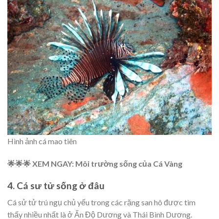
Hình ảnh cá mao tiên
🌟🌟🌟 XEM NGAY: Môi trường sống của Cá Vàng
4. Cá sư tử sống ở đâu
Cá sử tử trú ngụ chủ yếu trong các rặng san hô được tìm
thấy nhiều nhất là ở Ấn Độ Dương và Thái Bình Dương.