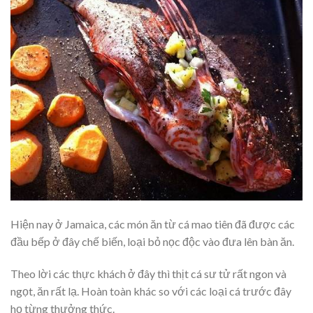
Hiện nay ở Jamaica, các món ăn từ cá mao tiên đã được các
đầu bếp ở đây chế biến, loại bỏ nọc độc vào đưa lên bàn ăn.
Theo lời các thực khách ở đây thì thịt cá sư tử rất ngon và
ngọt, ăn rất lạ. Hoàn toàn khác so với các loại cá trước đây
họ từng thưởng thức.