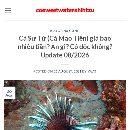
Skip
to
content
BLOG THÚ CƯNG
Cá Sư Tử (Cá Mao Tiên) giá bao
nhiêu tiền? Ăn gì? Có độc không?
Update 08/2026
POSTED ON
26 AUGUST, 2021
BY
VAAT
26
Aug