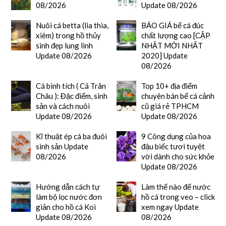
08/2026
Update 08/2026
Nuôi cá betta (lia thia,
BÁO GIÁ bể cá đúc
xiêm) trong hồ thủy
chất lượng cao [CẬP
sinh đẹp lung linh
NHẬT MỚI NHẤT
Update 08/2026
2020] Update
08/2026
Cá bình tích ( Cá Trân
Top 10+ địa điểm
Châu ): Đặc điểm, sinh
chuyên bán bể cá cảnh
sản và cách nuôi
cũ giá rẻ TPHCM
Update 08/2026
Update 08/2026
Kĩ thuật ép cá ba đuôi
9 Công dụng của hoa
sinh sản Update
đậu biếc tươi tuyệt
08/2026
vời dành cho sức khỏe
Update 08/2026
Hướng dẫn cách tự
Làm thế nào để nước
làm bộ lọc nước đơn
hồ cá trong veo – click
giản cho hồ cá Koi
xem ngay Update
Update 08/2026
08/2026