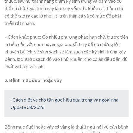
thuốc, sau nở thành hàng trăm ký sinh trùng và bám vào cơ
thể cá chủ. Quá trình này làm suy yếu sức khỏe cá, thậm chí
có thể tạo ra các lỗ nhỏ li ti trên thân cá và có mức độ phát
triển rất nhanh.
– Cách khắc phục: Có nhiều phương pháp hạn chế, trước tiên
là tiếp cận với các chuyên gia bác sĩ thú ý để có những lời
khuyên bổ ích, vệ sinh sạch sẽ làm sạch các ký sinh trùng gây
bệnh, lọc nước sạch đổ vào khử khuẩn, cho cá ăn đều đặn, đủ
chất và hợp vệ sinh.
2. Bệnh mục đuôi hoặc vây
:
Cách diệt ve chó tận gốc hiệu quả trong và ngoài nhà
Update 08/2026
Bệnh mục đuôi hoặc vây cá vàng là thuật ngữ nói về căn bệnh