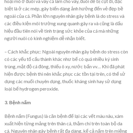
hoại mô ở đuôi và vây cá làm cho vây, đuôi dễ bị cụt đi, đặc
biệt là ở các mép, gây biến dạng ảnh hưởng đến vẻ đẹp bề
ngoài của cá. Phần lớn nguyên nhân gây bệnh là do stress và
các điều kiện môi trường xung quanh gây ra và cũng là dấu
hiệu đầu tiên nói về tình trạng sức khỏe của cá mà những
người nuôi có kinh nghiệm dễ nhận biết.
– Cách khắc phục: Ngoài nguyên nhân gây bệnh do stress còn
có các yếu tố cấu thành khác như bể có quá nhiều ký sinh
trùng, mật độ cá đông, thiếu ô xy, nước bẩn vv… Khi đã phát
hiện được bệnh thì nên khắc phục các tồn tại trên, có thể sử
dụng các muối chuyên dụng, thuốc kháng sinh hay sử dụng
loại bể hydrogen peroxide.
3. Bệnh nấm
Bệnh nấm (Fungus) là căn bệnh để lại các vết màu nâu, xám
xuất hiện từng mảng trên thân cá, thậm chí trên toàn bộ da
cá. Nguyên nhân gây bệnh rất đa dạng, kể cả nấm trên miệng