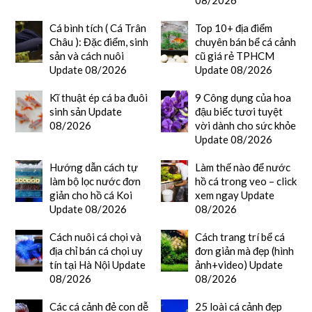
08/2026
Cá bình tích ( Cá Trân
Top 10+ địa điểm
Châu ): Đặc điểm, sinh
chuyên bán bể cá cảnh
sản và cách nuôi
cũ giá rẻ TPHCM
Update 08/2026
Update 08/2026
Kĩ thuật ép cá ba đuôi
9 Công dụng của hoa
sinh sản Update
đậu biếc tươi tuyệt
08/2026
vời dành cho sức khỏe
Update 08/2026
Hướng dẫn cách tự
Làm thế nào để nước
làm bộ lọc nước đơn
hồ cá trong veo – click
giản cho hồ cá Koi
xem ngay Update
Update 08/2026
08/2026
Cách nuôi cá chọi và
Cách trang trí bể cá
địa chỉ bán cá chọi uy
đơn giản mà đẹp (hình
tín tại Hà Nội Update
ảnh+video) Update
08/2026
08/2026
Các cá cảnh đẻ con dễ
25 loài cá cảnh đẹp