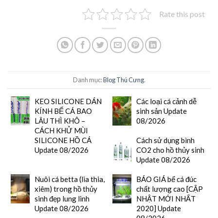
Rate this post
Danh mục:
Blog Thú Cưng
.
KEO SILICONE DÁN
Các loại cá cảnh dễ
KÍNH BỂ CÁ BAO
sinh sản Update
LÂU THÌ KHÔ –
08/2026
CÁCH KHỬ MÙI
SILICONE HỒ CÁ
Cách sử dụng bình
Update 08/2026
CO2 cho hồ thủy sinh
Update 08/2026
Nuôi cá betta (lia thia,
BÁO GIÁ bể cá đúc
xiêm) trong hồ thủy
chất lượng cao [CẬP
sinh đẹp lung linh
NHẬT MỚI NHẤT
Update 08/2026
2020] Update