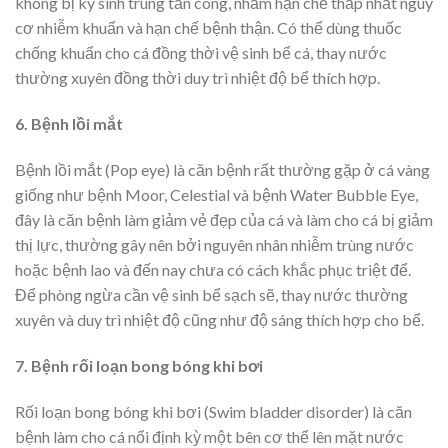
không bị ký sinh trùng tấn công, nhằm hạn chế thấp nhất nguy
cơ nhiễm khuẩn và hạn chế bệnh thận. Có thể dùng thuốc
chống khuẩn cho cá đồng thời vệ sinh bể cá, thay nước
thường xuyên đồng thời duy trì nhiệt độ bể thích hợp.
6. Bệnh lồi mắt
Bệnh lồi mắt (Pop eye) là căn bệnh rất thường gặp ở cá vàng
giống như bệnh Moor, Celestial và bệnh Water Bubble Eye,
đây là căn bệnh làm giảm vẻ đẹp của cá và làm cho cá bị giảm
thị lực, thường gây nên bởi nguyên nhân nhiễm trùng nước
hoặc bệnh lao và đến nay chưa có cách khắc phục triệt để.
Để phòng ngừa cần vệ sinh bể sạch sẽ, thay nước thường
xuyên và duy trì nhiệt độ cũng như độ sáng thích hợp cho bể.
7. Bệnh rối loạn bong bóng khi bơi
Rối loạn bong bóng khi bơi (Swim bladder disorder) là căn
bệnh làm cho cá nổi định kỳ một bên cơ thể lên mặt nước