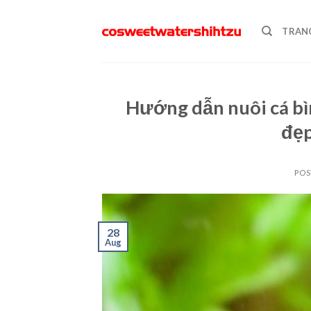
Skip
to
TRAN
content
Hướng dẫn nuôi cá bìn
đẹp
POS
28
Aug