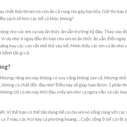
ay chất thải thì em nó còn ăn cả rong rêu gây hại nữa. Giờ thì bạn 
y đều sạch sẽ hơn các bể cá khác không?
hông cho các em cá này ăn thức ăn sẵn trường kỳ đâu. Thay vào đ
. Ví dụ như 6 ngày đầu thì bạn cho em nó ăn thức ăn sẵn. Đến ngày
uăng hay các con vật nhỏ thả vào bể. Mình thấy các em cá ăn như 
 bệnh tật gì cả.
hông?
y. Nhưng riêng em này không có oxy cũng không sao cả. Nhưng nhớ 
, không có chất độc đâu nhé! Điều này sẽ giúp bạn được 1 phần th
không chỉ có em này thôi đâu, mấy em như cá ngựa vằn, cá sặc hay
iết. Vì thế bạn có thể tận dụng bể cá cho em nó sống cùng với các 
ng cá 7 màu, các Koi hay cá phượng hoàng… Cuộc sống ở bể cá rất 