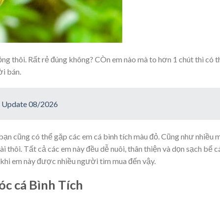
ồng thôi. Rất rẻ đúng không? CÒn em nào mà to hơn 1 chút thì có t
ời bán.
ệp Update 08/2026
bạn cũng có thể gặp các em cá bình tích màu đỏ. Cũng như nhiều 
i thôi. Tất cả các em này đều dễ nuôi, thân thiện và dọn sạch bể c
u khi em này được nhiều người tìm mua đến vậy.
óc cá Bình Tích