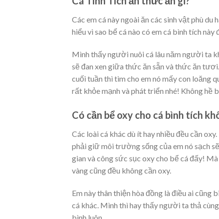
Cá Tính Tích ăn thức ăn gì?
Các em cá này ngoài ăn các sinh vật phù du h
hiểu vì sao bể cá nào có em cá bình tích nà
Mình thấy người nuôi cá lâu năm người ta k
sẽ đan xen giữa thức ăn sẵn và thức ăn tươi
cuối tuần thì tìm cho em nó mấy con loăng q
rất khỏe mạnh và phát triển nhé! Không hề bị
Có cần bể oxy cho cá bình tích k
Các loài cá khác dù ít hay nhiều đều cần ox
phải giữ môi trường sống của em nó sạch sẽ
gian và công sức sục oxy cho bể cá đấy! Mà 
vàng cũng đều không cần oxy.
Em này thân thiện hòa đồng là điều ai cũng b
cá khác. Mình thì hay thấy người ta thả cù
bình luôn.