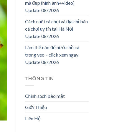
mà đẹp (hình ảnh+video)
Update 08/2026
Cách nuôi cá chọi và địa chỉ bán
cá chọi uy tín tại Hà Nội
Update 08/2026
Làm thế nào để nước hồ cá
trong veo – click xem ngay
Update 08/2026
THÔNG TIN
Chính sách bảo mật
Giới Thiệu
Liên Hệ