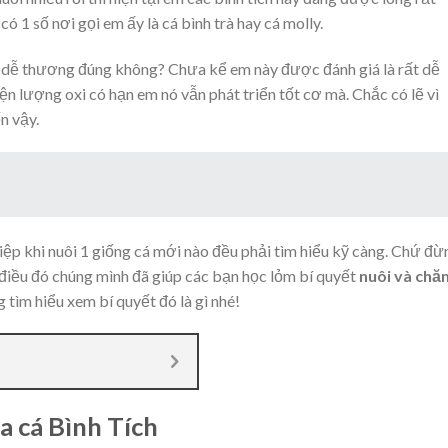
 có 1 số nơi gọi em ấy là cá bình trà hay cá molly.
t dễ thương đúng không? Chưa kể em này được đánh giá là rất dễ
ện lượng oxi có hạn em nó vẫn phát triển tốt cơ mà. Chắc có lẽ vì
n vậy.
ệp khi nuôi 1 giống cá mới nào đều phải tìm hiểu kỹ càng. Chứ đừ
điều đó chúng mình đã giúp các bạn học lỏm bí quyết
nuôi và chă
 tìm hiểu xem bí quyết đó là gì nhé!
a cá Bình Tích