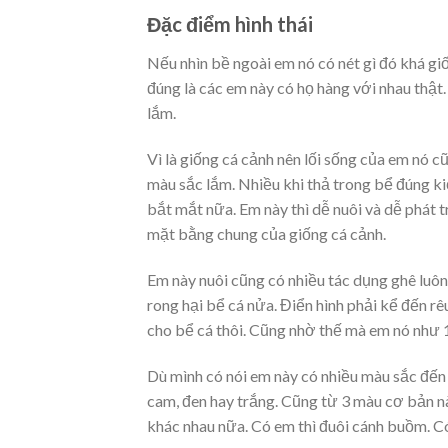
Đặc điểm hình thái
Nếu nhìn bề ngoài em nó có nét gì đó khá giốn
đúng là các em này có họ hàng với nhau thật.
lắm.
Vì là giống cá cảnh nên lối sống của em nó c
màu sắc lắm. Nhiều khi thả trong bể đúng ki
bắt mắt nữa. Em này thì dễ nuôi và dễ phát 
mặt bằng chung của giống cá cảnh.
Em này nuôi cũng có nhiều tác dụng ghê luôn
rong hại bể cá nửa. Điển hình phải kể đến rê
cho bể cá thôi. Cũng nhờ thế mà em nó như 1
Dù mình có nói em này có nhiều màu sắc đến
cam, đen hay trắng. Cũng từ 3 màu cơ bản nà
khác nhau nữa. Có em thì đuôi cánh buồm. Có 