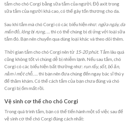
tắm cho chó Corgi bằng sữa tắm của người. Độ axit trong
sữa tắm của người khá cao, có thể gây tổn thương cho da.
Sau khi tắm mà chó Corgi có các biểu hiện như:
ngứa ngáy, da
mẩn đỏ, lông bị rụng, …
thì có thể chúng bị dị ứng với loại sữa
tắm đó. Bạn nên chuyển qua dùng loại khác và theo dõi thêm.
Thời gian tắm cho chó Corgi nên từ
15-20 phút
. Tắm lâu quá
cũng không tốt vì chúng dễ bị nhiễm lạnh. Nếu sau tắm, chó
Corgi có các biểu hiện bất thường như:
run rẩy, sốt, bỏ ăn,
nằm ì một chỗ, …
thì bạn nên đưa chúng đến ngay bác sĩ thú y
để thăm khám. Có thể cách tắm của bạn chưa đúng và chó
Corgi bị ốm mất rồi.
Vệ sinh cơ thể cho chó Corgi
Trong quá trình tắm, bạn có thể tiến hành một số việc sau để
vệ sinh cơ thể chó Corgi đúng cách nhất: