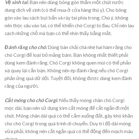
Vệ sinh tai:
Bạn nên dùng bông gòn thấm một chút nước
dung dịch vệ sinh (có thể mua ở cửa hàng thú y). Cho bông
gòn vào lau sạch bụi bẩn và ráy tai phía trong. Chú ý, không
nên thọc sâu vào tai, có thể khiến chó Corgi bị đau. Chỉ nên lau
sạch những chỗ mà bạn có thể nhìn thấy bằng mắt.
Đánh răng cho chó:
Dùng bàn chải chà nhẹ hai hàm răng cho
chó Corgi để loại bỏ mảng bám. Bạn không nhất thiết phải
dùng kem đánh răng. Chó Corgi không quen mùi có thể phản
xạ quay lại cắn bạn. Không nên ép đánh răng nếu chó Corgi
phản ứng quá dữ dội. Tuyệt đối, không được dùng kem đánh
răng của người.
Cắt móng cho chó Corgi:
Nếu thấy móng chân chó Corgi
mọc dài, bạn nên sử dụng kìm cắt móng để cắt ngắn đi một
chút. Móng chân dài quá có thể cắm xuống đất, gây khó khăn
cho chó Corgi trong quá trình di chuyển. Duy trì độ dài móng
vừa phải, không nên cắt ngắn quá có thể động đến mạch máu
chúng.