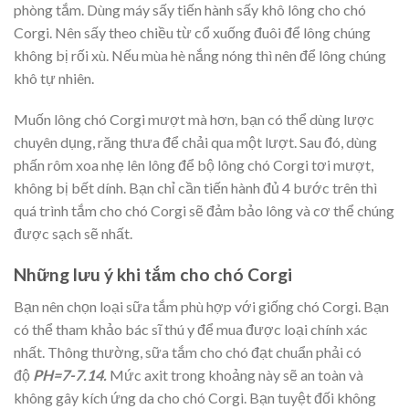
phòng tắm. Dùng máy sấy tiến hành sấy khô lông cho chó
Corgi. Nên sấy theo chiều từ cổ xuống đuôi để lông chúng
không bị rối xù. Nếu mùa hè nắng nóng thì nên để lông chúng
khô tự nhiên.
Muốn lông chó Corgi mượt mà hơn, bạn có thể dùng lược
chuyên dụng, răng thưa để chải qua một lượt. Sau đó, dùng
phấn rôm xoa nhẹ lên lông để bộ lông chó Corgi tơi mượt,
không bị bết dính. Bạn chỉ cần tiến hành đủ 4 bước trên thì
quá trình tắm cho chó Corgi sẽ đảm bảo lông và cơ thể chúng
được sạch sẽ nhất.
Những lưu ý khi tắm cho chó Corgi
Bạn nên chọn loại sữa tắm phù hợp với giống chó Corgi. Bạn
có thể tham khảo bác sĩ thú y để mua được loại chính xác
nhất. Thông thường, sữa tắm cho chó đạt chuẩn phải có
độ
PH=7-7.14.
Mức axit trong khoảng này sẽ an toàn và
không gây kích ứng da cho chó Corgi. Bạn tuyệt đối không