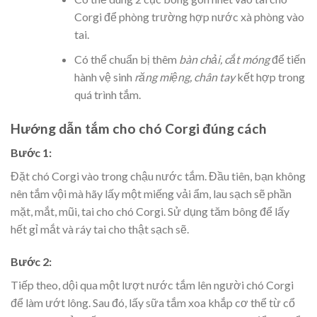
Corgi để phòng trường hợp nước xà phòng vào
tai.
Có thể chuẩn bị thêm
bàn chải, cắt móng
để tiến
hành vệ sinh
răng miệng, chân tay
kết hợp trong
quá trình tắm.
Hướng dẫn tắm cho chó Corgi đúng cách
Bước 1:
Đặt chó Corgi vào trong chậu nước tắm. Đầu tiên, bạn không
nên tắm vội mà hãy lấy một miếng vải ẩm, lau sạch sẽ phần
mặt, mắt, mũi, tai cho chó Corgi. Sử dụng tăm bông để lấy
hết gỉ mắt và ráy tai cho thật sạch sẽ.
Bước 2:
Tiếp theo, dội qua một lượt nước tắm lên người chó Corgi
để làm ướt lông. Sau đó, lấy sữa tắm xoa khắp cơ thể từ cổ