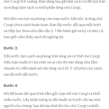
chó Corgi trở xuống. Bạn dùng tay gãi nhẹ và kì cọ để bụi bẩn
và mảng bám tách ra khỏi phần lông chó Corgi.
Khi tắm mà bọt xà phòng còn màu nước bẩn tức là lông chó
Corgi chưa sạch hoàn toàn. Bạn lấy nước dội qua một lượt
và tiếp tục thoa sữa tắm lần 2. Tiến hành gãi và kỳ cọ như cũ,
bao giờ cảm thấy sạch thì ngừng lại.
Bước 3:
Dội nước làm sạch xà phòng trên lông và cơ thể chó Corgi.
Nếu bạn muốn trị bọ chét và ve chó thì nên dùng sữa tắm
chuyên trị, tiến hành bôi lên lông và ủ từ
5-10 phút
cho sạch,
sau đó mới dội nước.
Bước 4:
Khi đã hoàn tất quá trình tắm gội, bạn bế chó Corgi ra khỏi
chậu nước. Lấy khăn bông to đã chuẩn bị trước đó lau khô
người cho chúng. Sau khi lau khô thì cho chó Corgi ra khỏi