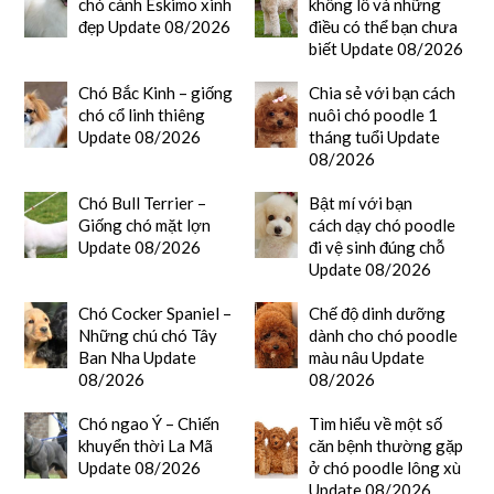
chó cảnh Eskimo xinh
khổng lồ và những
đẹp Update 08/2026
điều có thể bạn chưa
biết Update 08/2026
Chó Bắc Kinh – giống
Chia sẻ với bạn cách
chó cổ linh thiêng
nuôi chó poodle 1
Update 08/2026
tháng tuổi Update
08/2026
Chó Bull Terrier –
Bật mí với bạn
Giống chó mặt lợn
cách dạy chó poodle
Update 08/2026
đi vệ sinh đúng chỗ
Update 08/2026
Chó Cocker Spaniel –
Chế độ dinh dưỡng
Những chú chó Tây
dành cho chó poodle
Ban Nha Update
màu nâu Update
08/2026
08/2026
Chó ngao Ý – Chiến
Tìm hiểu về một số
khuyển thời La Mã
căn bệnh thường gặp
Update 08/2026
ở chó poodle lông xù
Update 08/2026