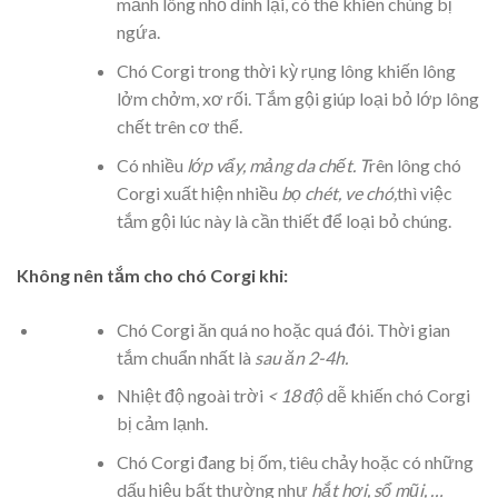
mảnh lông nhỏ dính lại, có thể khiến chúng bị
ngứa.
Chó Corgi trong thời kỳ rụng lông khiến lông
lởm chởm, xơ rối. Tắm gội giúp loại bỏ lớp lông
chết trên cơ thể.
Có nhiều
lớp vẩy, mảng da chết. T
rên lông chó
Corgi xuất hiện nhiều
bọ chét, ve chó,
thì việc
tắm gội lúc này là cần thiết để loại bỏ chúng.
Không nên tắm cho chó Corgi khi:
Chó Corgi ăn quá no hoặc quá đói. Thời gian
tắm chuẩn nhất là
sau ăn 2-4h.
Nhiệt độ ngoài trời
< 18 độ
dễ khiến chó Corgi
bị cảm lạnh.
Chó Corgi đang bị ốm, tiêu chảy hoặc có những
dấu hiệu bất thường như
hắt hơi, sổ mũi, …