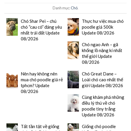
Danh mục:
Chó
.
Chó Shar Pei – chú
Thực hư việc mua chó
chó “cau có” đáng yêu
poodle giá 500k
nhất trái đất Update
Update 08/2026
08/2026
Chó ngao Anh – gã
khổng lồ nặng kí nhất
thế giới Update
08/2026
Nên hay không nên
Chó Great Dane –
mua chó poodle giá rẻ
Loài chó cao nhất thế
tphcm? Update
giới Update 08/2026
08/2026
Cùng khám phá những
điều lý thú về chó
poodle tiny trắng
Update 08/2026
Tất tần tật về giống
Giống chó poodle