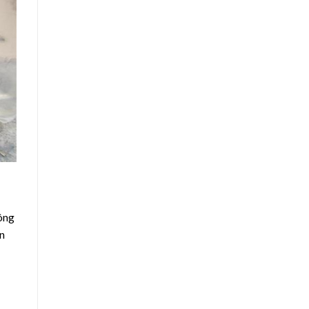
hông
ần