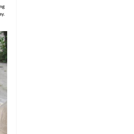
ặng
ay.