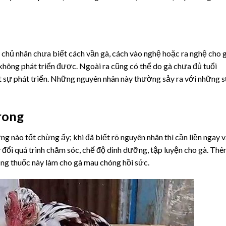
chủ nhân chưa biết cách vần gà, cách vào nghệ hoặc ra nghệ cho g
không phát triển được. Ngoài ra cũng có thể do gà chưa đủ tuổi
t sự phát triển. Những nguyên nhân này thường sảy ra với những 
rong
g nào tốt chừng ấy; khi đã biết rõ nguyên nhân thì cần liền ngay 
y đổi quá trình chăm sóc, chế độ dinh dưỡng, tập luyện cho gà. Th
dụng thuốc này làm cho gà mau chóng hồi sức.