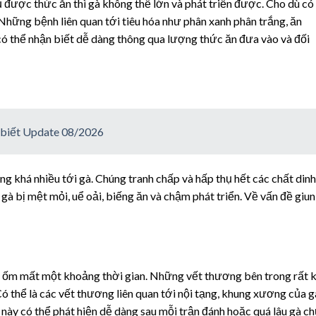
được thức ăn thì gà không thể lớn và phát triển được. Cho dù có
 Những bệnh liên quan tới tiêu hóa như phân xanh phân trắng, ăn
có thể nhận biết dễ dàng thông qua lượng thức ăn đưa vào và đối
 biết Update 08/2026
g khá nhiều tới gà. Chúng tranh chấp và hấp thụ hết các chất dinh
à bị mệt mỏi, uể oải, biếng ăn và chậm phát triển. Về vấn đề giun
bị ốm mất một khoảng thời gian. Những vết thương bên trong rất 
ó thể là các vết thương liên quan tới nội tạng, khung xương của g
 này có thể phát hiện dễ dàng sau mỗi trận đánh hoặc quá lâu gà c