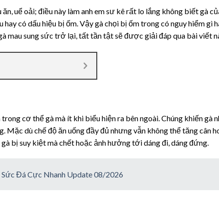
ăn, uể oải; điều này làm anh em sư kê rất lo lắng không biết gà củ
 hay có dấu hiệu bị ốm. Vậy gà chọi bị ốm trong có nguy hiểm gì 
 mau sung sức trở lại, tất tần tật sẽ được giải đáp qua bài viết n
trong cơ thể gà mà ít khi biểu hiện ra bên ngoài. Chúng khiến gà 
ng. Mặc dù chế độ ăn uống đầy đủ nhưng vẫn không thể tăng cân h
n gà bị suy kiệt mà chết hoặc ảnh hưởng tới dáng đi, dáng đứng.
c Sức Đá Cực Nhanh Update 08/2026