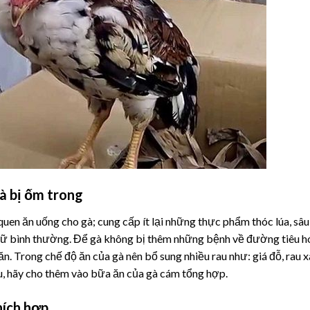
à bị ốm trong
quen ăn uống cho gà; cung cấp ít lại những thực phẩm thóc lúa, sâu
 cữ bình thường. Để gà không bị thêm những bệnh về đường tiêu h
ăn. Trong chế độ ăn của gà nên bổ sung nhiều rau như: giá đỗ, rau 
u, hãy cho thêm vào bữa ăn của gà cám tổng hợp.
hích hợp