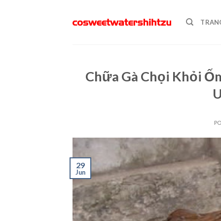
Skip
to
TRAN
content
Chữa Gà Chọi Khỏi Ốm
U
P
29
Jun