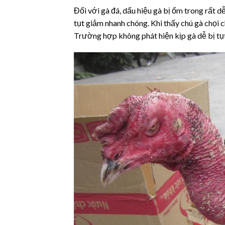
Đối với gà đá, dấu hiệu gà bị ốm trong rất dễ
tụt giảm nhanh chóng. Khi thấy chú gà chọi c
Trường hợp không phát hiện kịp gà dễ bị tụt