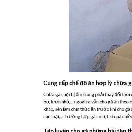
Cung cấp chế độ ăn hợp lý chữa g
Chữa gà chọi bị ốm trong phải thay đổi thói 
bọ, lươn nhỏ,… ngoài ra vẫn cho gà ăn theo
khác, nên làm chín thức ăn trước khi cho gà 
các loại,… Trường hợp gà có tụt kí quá nhiề
Tập luyện cho gà những bài tập t