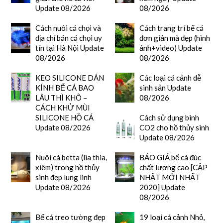
Update 08/2026
08/2026
Cách nuôi cá chọi và
Cách trang trí bể cá
địa chỉ bán cá chọi uy
đơn giản mà đẹp (hình
tín tại Hà Nội Update
ảnh+video) Update
08/2026
08/2026
KEO SILICONE DÁN
Các loại cá cảnh dễ
KÍNH BỂ CÁ BAO
sinh sản Update
LÂU THÌ KHÔ –
08/2026
CÁCH KHỬ MÙI
SILICONE HỒ CÁ
Cách sử dụng bình
Update 08/2026
CO2 cho hồ thủy sinh
Update 08/2026
Nuôi cá betta (lia thia,
BÁO GIÁ bể cá đúc
xiêm) trong hồ thủy
chất lượng cao [CẬP
sinh đẹp lung linh
NHẬT MỚI NHẤT
Update 08/2026
2020] Update
08/2026
Bể cá treo tường đẹp
19 loại cá cảnh Nhỏ,