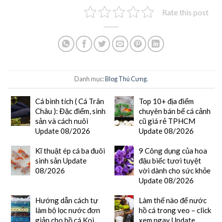
Rate this post
Danh mục:
Blog Thú Cưng
.
Cá bình tích ( Cá Trân
Top 10+ địa điểm
Châu ): Đặc điểm, sinh
chuyên bán bể cá cảnh
sản và cách nuôi
cũ giá rẻ TPHCM
Update 08/2026
Update 08/2026
Kĩ thuật ép cá ba đuôi
9 Công dụng của hoa
sinh sản Update
đậu biếc tươi tuyệt
08/2026
vời dành cho sức khỏe
Update 08/2026
Hướng dẫn cách tự
Làm thế nào để nước
làm bộ lọc nước đơn
hồ cá trong veo – click
giản cho hồ cá Koi
xem ngay Update