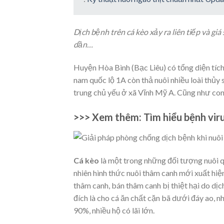
Dịch bệnh trên cá kèo xảy ra liên tiếp và gi
dần…
Huyện Hòa Bình (Bạc Liêu) có tổng diện tíc
nam quốc lộ 1A còn thả nuôi nhiều loài thủy 
trung chủ yếu ở xã Vĩnh Mỹ A. Cũng như co
>>> Xem thêm: Tìm hiểu bệnh vir
Cá kèo
là một trong những đối tượng nuôi q
nhiên hình thức nuôi thâm canh mới xuất hiệ
thâm canh, bán thâm canh bị thiệt hại do dị
đích là cho cá ăn chất cặn bã dưới đáy ao, n
90%, nhiều hộ có lãi lớn.