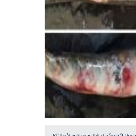
:
Kỹ thuật nuôi ngao thịt chuẩn nhất Upd