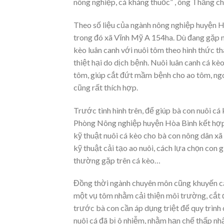
nông nghiệp, cá kháng thuốc” , ông Thắng ch
Theo số liệu của ngành nông nghiệp huyện Hò
trong đó xã Vĩnh Mỹ A 154ha. Dù đang gặp n
kèo luân canh với nuôi tôm theo hình thức t
thiệt hại do dịch bệnh. Nuôi luân canh cá kè
tôm, giúp cắt đứt mầm bệnh cho ao tôm, ngoà
cũng rất thích hợp.
Trước tình hình trên, để giúp bà con nuôi c
Phòng Nông nghiệp huyện Hòa Bình kết hợp 
kỹ thuật nuôi cá kèo cho bà con nông dân xã
kỹ thuật cải tạo ao nuôi, cách lựa chọn con 
thường gặp trên cá kèo…
Đồng thời ngành chuyên môn cũng khuyến cáo
một vụ tôm nhằm cải thiện môi trường, cắt 
trước bà con cần áp dụng triệt để quy trình
nuôi cá đã bị ô nhiễm, nhằm hạn chế thấp nhất