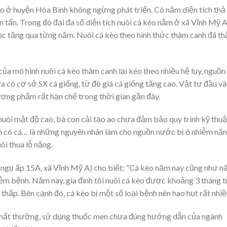
o ở huyện Hòa Bình không ngừng phát triển. Có năm diện tích thả
n tấn. Trong đó đại đa số diện tích nuôi cá kèo nằm ở xã Vĩnh Mỹ A
 tục tăng qua từng năm. Nuôi cá kèo theo hình thức thâm canh đã th
 của mô hình nuôi cá kèo thâm canh lại kéo theo nhiều hệ lụy, nguồn
a có cơ sở SX cá giống, từ đó giá cá giống tăng cao. Vật tư đầu v
ương phẩm rất hạn chế trong thời gian gần đây.
nuôi mật độ cao, bà con cải tạo ao chưa đảm bảo quy trình kỹ thuậ
h có cá… là những nguyên nhân làm cho nguồn nước bị ô nhiễm nặn
ôi thua lỗ nặng.
ngụ ấp 15A, xã Vĩnh Mỹ A) cho biết: “Cá kèo năm nay cũng như 
nhiễm bệnh. Năm nay, gia đình tôi nuôi cá kèo được khoảng 3 tháng t
 thấp. Bên cạnh đó, cá kèo bị một số loại bệnh nên hao hụt rất nhi
i thất thường, sử dụng thuốc men chưa đúng hướng dẫn của ngành