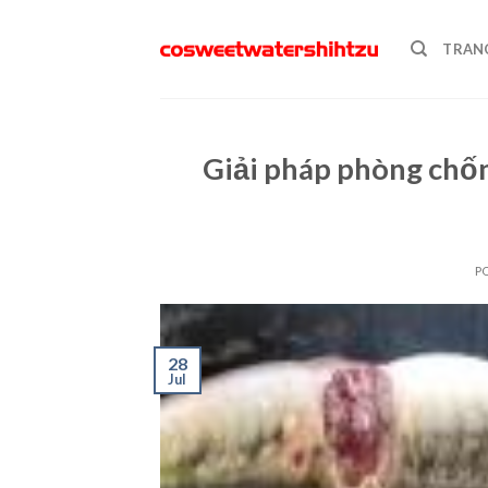
Skip
to
TRAN
content
Giải pháp phòng chốn
P
28
Jul