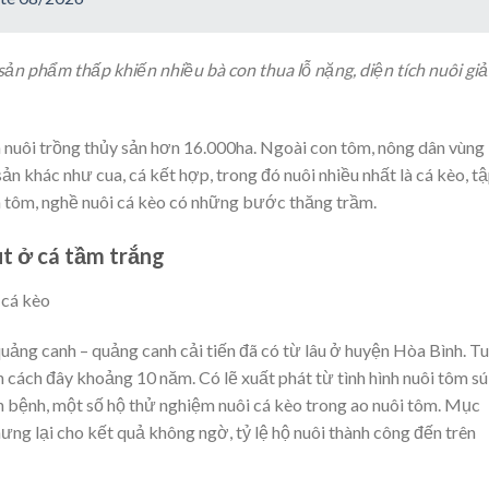
á sản phẩm thấp khiến nhiều bà con thua lỗ nặng, diện tích nuôi gi
h nuôi trồng thủy sản hơn 16.000ha. Ngoài con tôm, nông dân vùng
sản khác như cua, cá kết hợp, trong đó nuôi nhiều nhất là cá kèo, t
n tôm, nghề nuôi cá kèo có những bước thăng trầm.
ut ở cá tầm trắng
uảng canh – quảng canh cải tiến đã có từ lâu ở huyện Hòa Bình. T
n cách đây khoảng 10 năm. Có lẽ xuất phát từ tình hình nuôi tôm sú
ch bệnh, một số hộ thử nghiệm nuôi cá kèo trong ao nuôi tôm. Mục
hưng lại cho kết quả không ngờ, tỷ lệ hộ nuôi thành công đến trên