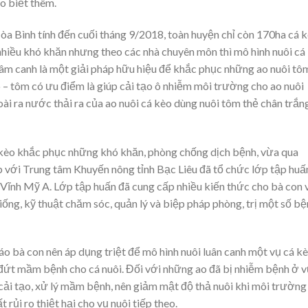
o biết thêm.
a Bình tính đến cuối tháng 9/2018, toàn huyện chỉ còn 170ha cá k
hiều khó khăn nhưng theo các nhà chuyên môn thì mô hình nuôi cá
hâm canh là một giải pháp hữu hiệu để khắc phục những ao nuôi tô
o – tôm có ưu điểm là giúp cải tạo ô nhiễm môi trường cho ao nuôi
i ra nước thải ra của ao nuôi cá kèo dùng nuôi tôm thẻ chân trắn
á kèo khắc phục những khó khăn, phòng chống dịch bệnh, vừa qua
với Trung tâm Khuyến nông tỉnh Bạc Liêu đã tổ chức lớp tập huấ
 Vĩnh Mỹ A. Lớp tập huấn đã cung cấp nhiều kiến thức cho bà con 
giống, kỹ thuật chăm sóc, quản lý và biệp pháp phòng, trị một số b
 bà con nên áp dụng triệt để mô hình nuôi luân canh một vụ cá kè
đứt mầm bệnh cho cá nuôi. Đối với những ao đã bị nhiễm bệnh ở v
 cải tạo, xử lý mầm bệnh, nên giảm mật độ thả nuôi khi môi trường
 rủi ro thiệt hại cho vụ nuôi tiếp theo.