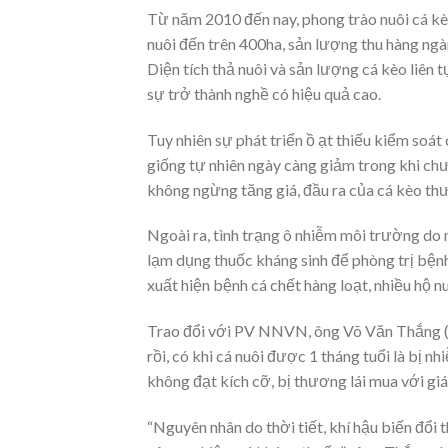
Từ năm 2010 đến nay, phong trào nuôi cá kè
nuôi đến trên 400ha, sản lượng thu hàng ngà
Diện tích thả nuôi và sản lượng cá kèo liên
sự trở thành nghề có hiệu quả cao.
Tuy nhiên sự phát triển ồ ạt thiếu kiểm soát
giống tự nhiên ngày càng giảm trong khi chư
không ngừng tăng giá, đầu ra của cá kèo th
Ngoài ra, tình trạng ô nhiễm môi trường do 
lạm dụng thuốc kháng sinh để phòng trị bện
xuất hiện bệnh cá chết hàng loạt, nhiều hộ nu
Trao đổi với PV NNVN, ông Võ Văn Thắng (
rồi, có khi cá nuôi được 1 tháng tuổi là bị 
không đạt kích cỡ, bị thương lái mua với giá
“Nguyên nhân do thời tiết, khí hậu biến đổ