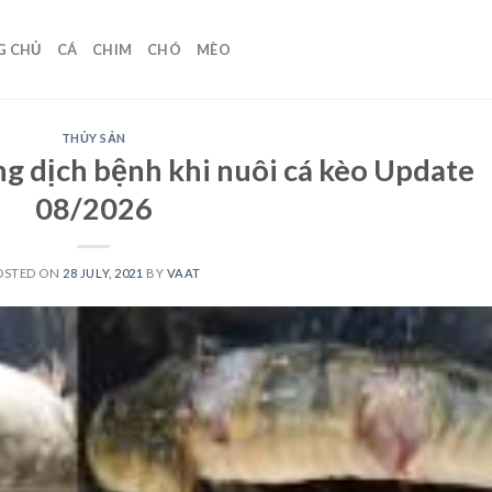
G CHỦ
CÁ
CHIM
CHÓ
MÈO
THỦY SẢN
g dịch bệnh khi nuôi cá kèo Update
08/2026
OSTED ON
28 JULY, 2021
BY
VAAT