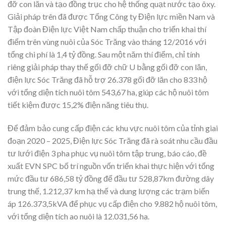
đỡ con lăn và tạo đồng trục cho hệ thống quạt nước tạo ôxy.
Giải pháp trên đã được Tổng Công ty Điện lực miền Nam và
Tập đoàn Điện lực Việt Nam chấp thuận cho triển khai thí
điểm trên vùng nuôi của Sóc Trăng vào tháng 12/2016 với
tổng chi phí là 1,4 tỷ đồng. Sau một năm thí điểm, chỉ tính
riêng giải pháp thay thế gối đỡ chữ U bằng gối đỡ con lăn,
điện lực Sóc Trăng đã hỗ trợ 26.378 gối đỡ lăn cho 833 hộ
với tổng diện tích nuôi tôm 543,67 ha, giúp các hộ nuôi tôm
tiết kiệm được 15,2% điện năng tiêu thụ.
Để đảm bảo cung cấp điện các khu vực nuôi tôm của tỉnh giai
đoạn 2020 – 2025, Điện lực Sóc Trăng đã rà soát nhu cầu đầu
tư lưới điện 3 pha phục vụ nuôi tôm tập trung, báo cáo, đề
xuất EVN SPC bố trí nguồn vốn triển khai thực hiện với tổng
mức đầu tư 686,58 tỷ đồng để đầu tư 528,87km đường dây
trung thế, 1.212,37 km hạ thế và dung lượng các trạm biến
áp 126.373,5kVA để phục vụ cấp điện cho 9.882 hộ nuôi tôm,
với tổng diện tích ao nuôi là 12.031,56 ha.