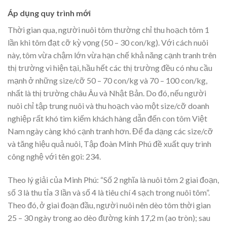
Áp dụng quy trình mới
Thời gian qua, người nuôi tôm thường chỉ thu hoạch tôm 1
lần khi tôm đạt cỡ kỳ vọng (50 – 30 con/kg). Với cách nuôi
này, tôm vừa chậm lớn vừa hạn chế khả năng cạnh tranh trên
thị trường vì hiện tại, hầu hết các thị trường đều có nhu cầu
mạnh ở những size/cỡ 50 – 70 con/kg và 70 – 100 con/kg,
nhất là thị trường châu Âu và Nhật Bản. Do đó, nếu người
nuôi chỉ tập trung nuôi và thu hoạch vào một size/cỡ doanh
nghiệp rất khó tìm kiếm khách hàng dẫn đến con tôm Việt
Nam ngày càng khó cạnh tranh hơn. Để đa dạng các size/cỡ
và tăng hiệu quả nuôi, Tập đoàn Minh Phú đề xuất quy trình
công nghệ với tên gọi: 234.
Theo lý giải của Minh Phú: “Số 2 nghĩa là nuôi tôm 2 giai đoạn,
số 3 là thu tỉa 3 lần và số 4 là tiêu chí 4 sạch trong nuôi tôm”.
Theo đó, ở giai đoạn đầu, người nuôi nên dèo tôm thời gian
25 – 30 ngày trong ao dèo đường kính 17,2 m (ao tròn); sau