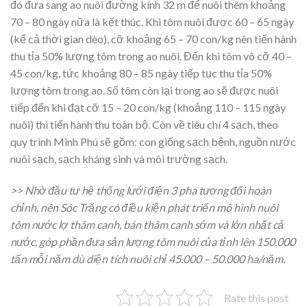
đó đưa sang ao nuôi đường kính 32 m để nuôi thêm khoảng
70 – 80 ngày nữa là kết thúc. Khi tôm nuôi được 60 – 65 ngày
(kể cả thời gian dèo), cỡ khoảng 65 – 70 con/kg nên tiến hành
thu tỉa 50% lượng tôm trong ao nuôi. Đến khi tôm vô cỡ 40 –
45 con/kg, tức khoảng 80 – 85 ngày tiếp tục thu tỉa 50%
lượng tôm trong ao. Số tôm còn lại trong ao sẽ được nuôi
tiếp đến khi đạt cỡ 15 – 20 con/kg (khoảng 110 – 115 ngày
nuôi) thì tiến hành thu toàn bộ. Còn về tiêu chí 4 sạch, theo
quy trình Minh Phú sẽ gồm: con giống sạch bệnh, nguồn nước
nuôi sạch, sạch kháng sinh và môi trường sạch.
>> Nhờ đầu tư hệ thống lưới điện 3 pha tương đối hoàn
chỉnh, nên Sóc Trăng có điều kiện phát triển mô hình nuôi
tôm nước lợ thâm canh, bán thâm canh sớm và lớn nhất cả
nước, góp phần đưa sản lượng tôm nuôi của tỉnh lên 150.000
tấn mỗi năm dù diện tích nuôi chỉ 45.000 – 50.000 ha/năm.
Rate this post